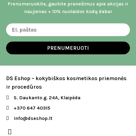
Prenumeruokite, gaukite pranešimus apie akcijas ir
naujienas + 10% nuolaidos kodą dabar
PRENUMERUOTI
DS Eshop – kokybiškos kosmetikos priemonės
ir procedūros
S. Daukanto g. 24A, Klaipėda
+370 647 40315
Info@dseshop.lt