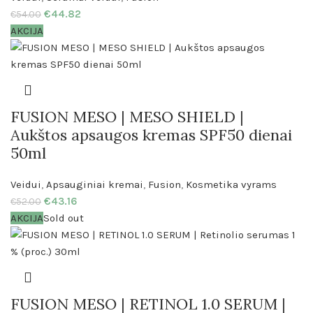
€
44.82
€
54.00
AKCIJA
FUSION MESO | MESO SHIELD |
Aukštos apsaugos kremas SPF50 dienai
50ml
Veidui
,
Apsauginiai kremai
,
Fusion
,
Kosmetika vyrams
€
43.16
€
52.00
AKCIJA
Sold out
FUSION MESO | RETINOL 1.0 SERUM |