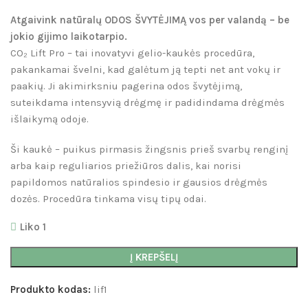
Atgaivink natūralų ODOS ŠVYTĖJIMĄ vos per valandą – be
jokio gijimo laikotarpio.
CO₂ Lift Pro – tai inovatyvi gelio-kaukės procedūra,
pakankamai švelni, kad galėtum ją tepti net ant vokų ir
paakių. Ji akimirksniu pagerina odos švytėjimą,
suteikdama intensyvią drėgmę ir padidindama drėgmės
išlaikymą odoje.
Ši kaukė – puikus pirmasis žingsnis prieš svarbų renginį
arba kaip reguliarios priežiūros dalis, kai norisi
papildomos natūralios spindesio ir gausios drėgmės
dozės. Procedūra tinkama visų tipų odai.
Liko 1
Į KREPŠELĮ
Produkto kodas:
lif1