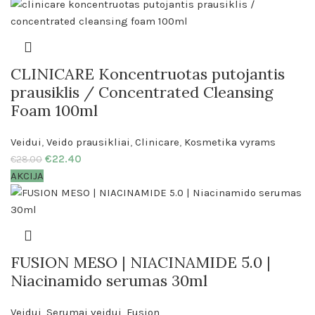
CLINICARE Koncentruotas putojantis
prausiklis / Concentrated Cleansing
Foam 100ml
Veidui
,
Veido prausikliai
,
Clinicare
,
Kosmetika vyrams
€
22.40
€
28.00
AKCIJA
FUSION MESO | NIACINAMIDE 5.0 |
Niacinamido serumas 30ml
Veidui
,
Serumai veidui
,
Fusion