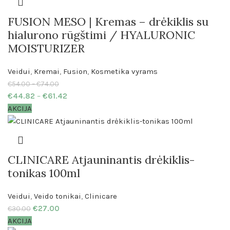
FUSION MESO | Kremas – drėkiklis su
hialurono rūgštimi / HYALURONIC
MOISTURIZER
Veidui
,
Kremai
,
Fusion
,
Kosmetika vyrams
€
54.00
–
€
74.00
€
44.82
–
€
61.42
AKCIJA
CLINICARE Atjauninantis drėkiklis-
tonikas 100ml
Veidui
,
Veido tonikai
,
Clinicare
€
27.00
€
30.00
AKCIJA