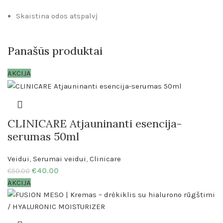
Skaistina odos atspalvį
Panašūs produktai
AKCIJA
CLINICARE Atjauninanti esencija-
serumas 50ml
Veidui
,
Serumai veidui
,
Clinicare
€
40.00
€
50.00
AKCIJA