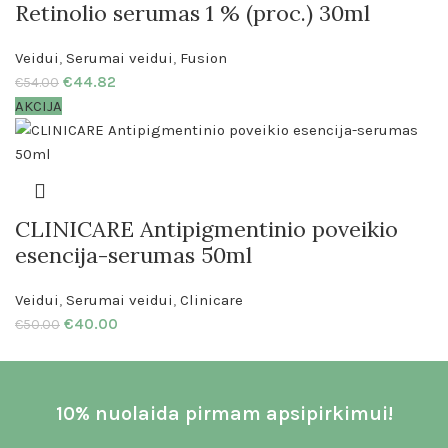
Retinolio serumas 1 % (proc.) 30ml
Veidui
,
Serumai veidui
,
Fusion
€
44.82
€
54.00
AKCIJA
CLINICARE Antipigmentinio poveikio
esencija-serumas 50ml
Veidui
,
Serumai veidui
,
Clinicare
€
40.00
€
50.00
10% nuolaida pirmam apsipirkimui!