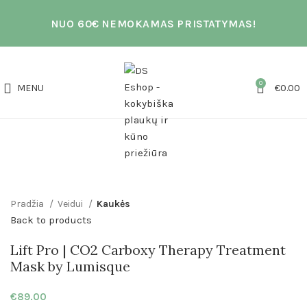
NUO 60€ NEMOKAMAS PRISTATYMAS!
0
MENU
€
0.00
Click to enlarge
Pradžia
Veidui
Kaukės
Back to products
Lift Pro | CO2 Carboxy Therapy Treatment
Mask by Lumisque
€
89.00