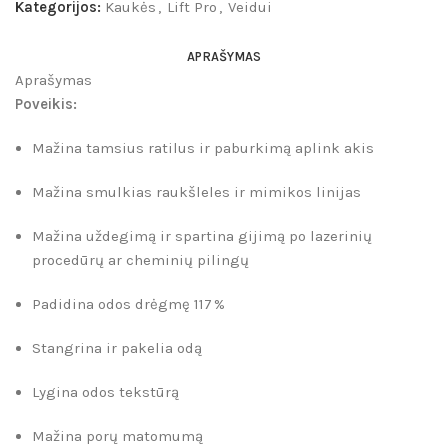
Kategorijos:
Kaukės
,
Lift Pro
,
Veidui
APRAŠYMAS
Aprašymas
Poveikis:
Mažina tamsius ratilus ir paburkimą aplink akis
Mažina smulkias raukšleles ir mimikos linijas
Mažina uždegimą ir spartina gijimą po lazerinių
procedūrų ar cheminių pilingų
Padidina odos drėgmę 117 %
Stangrina ir pakelia odą
Lygina odos tekstūrą
Mažina porų matomumą