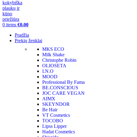
0
items
€
0.00
Pradžia
Prekių ženklai
MKS ECO
Milk Shake
Christophe Robin
OLIOSETA
I.N.O
MOOD
Professional By Fama
BE.CONSCIOUS
JOC CARE VEGAN
AIMX
SKEYNDOR
Be Hair
VT Cosmetics
TOCOBO
Lipss Lipper
Hadat Cosmetics