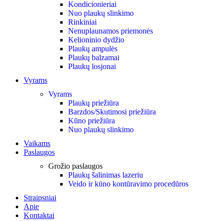
Kondicionieriai
Nuo plaukų slinkimo
Rinkiniai
Nenuplaunamos priemonės
Kelioninio dydžio
Plaukų ampulės
Plaukų balzamai
Plaukų losjonai
Vyrams
Vyrams
Plaukų priežiūra
Barzdos/Skutimosi priežiūra
Kūno priežiūra
Nuo plaukų slinkimo
Vaikams
Paslaugos
Grožio paslaugos
Plaukų šalinimas lazeriu
Veido ir kūno kontūravimo procedūros
Straipsniai
Apie
Kontaktai