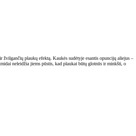
 ir žvilgančių plaukų efektą. Kaukės sudėtyje esantis opuncijų aliejus –
amidai neleidžia jiems pūstis, kad plaukai būtų glotnūs ir minkšti, o