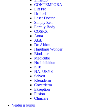
Shiseido
CONTEMPORA
Lift Pro
Dr Peel
Laser Doctor
Simply Zen
Earthly Body
COSRX
Anua
Abib
Dr. Althea
Haruharu Wonder
Biodance
Medicube
No Inhibition
K18
NATURYS
Selvert
Kleraderm
Coverderm
Ekseption
Fusion
Clinicare
Veidui ir kūnui