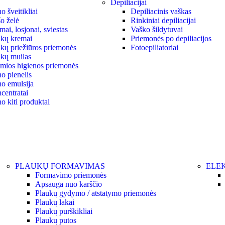
Depiliacijai
 šveitikliai
Depiliacinis vaškas
o želė
Rinkiniai depiliacijai
ai, losjonai, sviestas
Vaško šildytuvai
kų kremai
Priemonės po depiliacijos
kų priežiūros priemonės
Fotoepiliatoriai
kų muilas
ymios higienos priemonės
o pienelis
o emulsija
centratai
o kiti produktai
PLAUKŲ FORMAVIMAS
ELEK
Formavimo priemonės
Apsauga nuo karščio
Plaukų gydymo / atstatymo priemonės
Plaukų lakai
Plaukų purškikliai
Plaukų putos