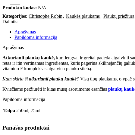
Produkto kodas:
N/A
Kategorijos:
Christophe Robin
,
Kaukės plaukams
,
Plaukų priežiūra
Dalintis:
Aprašymas
Papildoma informacija
Aprašymas
Atkurianti plaukų kaukė,
kuri lengvai ir greitai padeda atgaivinti 
retas ir itin vertinamas ingredientas, kuris pagerina skilinėjančių gali
vitamino F kompleksas atgaivina plauko stiebą.
Kam skirta ši
atkurianti plaukų kaukė
?
Visų tipų plaukams, o ypač s
Kviečiame peržiūrėti ir kitas mūsų asortimente esančias
plaukų kauk
Papildoma informacija
Talpa
250ml, 75ml
Panašūs produktai