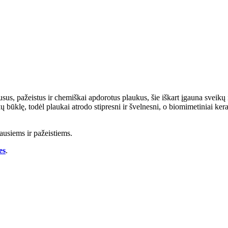
sausus, pažeistus ir chemiškai apdorotus plaukus, šie iškart įgauna sveikų
ukų būklę, todėl plaukai atrodo stipresni ir švelnesni, o biomimetiniai ker
ausiems ir pažeistiems.
es
.