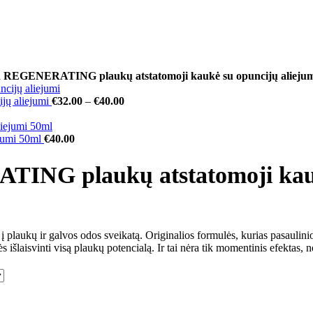
n REGENERATING plaukų atstatomoji kaukė su opuncijų alieju
jų aliejumi
€
32.00
–
€
40.00
jumi 50ml
€
40.00
ING plaukų atstatomoji kaukė
s į plaukų ir galvos odos sveikatą. Originalios formulės, kurias pasaulin
išlaisvinti visą plaukų potencialą. Ir tai nėra tik momentinis efektas, n