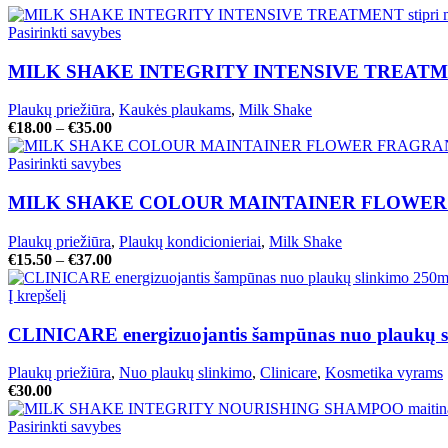
Pasirinkti savybes
MILK SHAKE INTEGRITY INTENSIVE TREATMENT sti
Plaukų priežiūra
,
Kaukės plaukams
,
Milk Shake
€
18.00
–
€
35.00
Pasirinkti savybes
MILK SHAKE COLOUR MAINTAINER FLOWER FRA
Plaukų priežiūra
,
Plaukų kondicionieriai
,
Milk Shake
€
15.50
–
€
37.00
Į krepšelį
CLINICARE energizuojantis šampūnas nuo plaukų s
Plaukų priežiūra
,
Nuo plaukų slinkimo
,
Clinicare
,
Kosmetika vyrams
€
30.00
Pasirinkti savybes