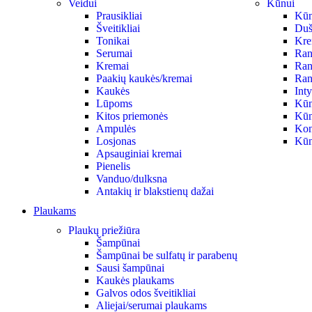
Veidui
Kūnui
Prausikliai
Kūno
Šveitikliai
Duš
Tonikai
Krem
Serumai
Ran
Kremai
Ran
Paakių kaukės/kremai
Ran
Kaukės
Int
Lūpoms
Kūn
Kitos priemonės
Kūn
Ampulės
Kon
Losjonas
Kūn
Apsauginiai kremai
Pienelis
Vanduo/dulksna
Antakių ir blakstienų dažai
Plaukams
Plaukų priežiūra
Šampūnai
Šampūnai be sulfatų ir parabenų
Sausi šampūnai
Kaukės plaukams
Galvos odos šveitikliai
Aliejai/serumai plaukams