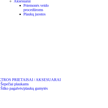
Aksesuarai
Priemonės veido
procedūroms
Plaukų juostos
TROS PRIETAISAI / AKSESUARAI
Šepečiai plaukams
Šilko pagalvės/plaukų gumytės