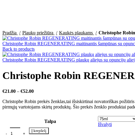
Sold out
Click to enlarge
Pradžia
Plaukų priežiūra
Kaukės plaukams
Christophe Robi
Christophe Robin REGENERATING maitinantis šampūnas su opunci
Back to products
Christophe Robin REGENERATING plaukų aliejus su opuncijų alie
Christophe Robin REGENERAT
€
21.00
–
€
52.00
Christophe Robin prekės ženklas,tai išsiskirtinai novatoriškas požiūri
pirmųjų vartotojams skirtų produktų. Šio prekės ženklo produktai padės 
Talpa
Išvalyti
Į krepšelį