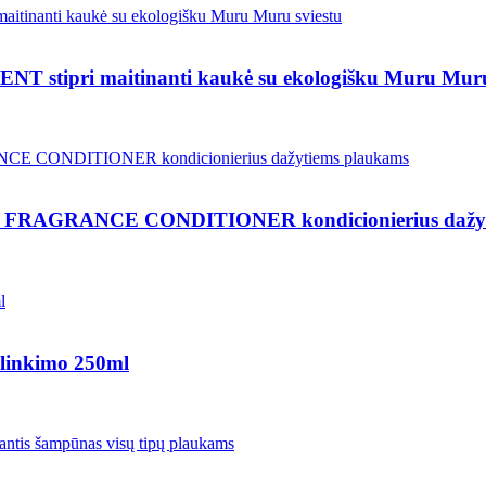
pri maitinanti kaukė su ekologišku Muru Muru 
GRANCE CONDITIONER kondicionierius dažyti
linkimo 250ml