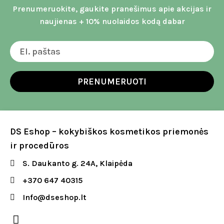
Prenumeruokite, gaukite pranešimus apie akcijas ir
naujienas + 10% nuolaidos kodą dabar
PRENUMERUOTI
DS Eshop – kokybiškos kosmetikos priemonės
ir procedūros
S. Daukanto g. 24A, Klaipėda
+370 647 40315
Info@dseshop.lt