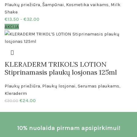
Plaukų priežiūra
,
Šampūnai
,
Kosmetika vaikams
,
Milk
Shake
€
13.50
–
€
32.00
AKCIJA
KLERADERM TRIKOL’S LOTION
Stiprinamasis plaukų losjonas 125ml
Plaukų priežiūra
,
Plaukų losjonai
,
Serumas plaukams
,
Kleraderm
€
24.00
€
30.00
10% nuolaida pirmam apsipirkimui!