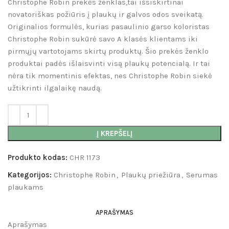
Christophe Robin prekės ženklas,tai išsiskirtinai
novatoriškas požiūris į plaukų ir galvos odos sveikatą.
Originalios formulės, kurias pasaulinio garso koloristas
Christophe Robin sukūrė savo A klasės klientams iki
pirmųjų vartotojams skirtų produktų. Šio prekės ženklo
produktai padės išlaisvinti visą plaukų potencialą. Ir tai
nėra tik momentinis efektas, nes Christophe Robin siekė
užtikrinti ilgalaikę naudą.
Į KREPŠELĮ
Produkto kodas:
CHR 1173
Kategorijos:
Christophe Robin
,
Plaukų priežiūra
,
Serumas
plaukams
APRAŠYMAS
Aprašymas