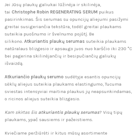
Jei Jūsų plaukų galiukai lūžinėja ir skilinėja,
tai
Christophe Robin REGENERATING SERUM
puikus
pasirinkimas. Šis serumas su opuncijų aliejumi pasižymi
greitai susigeriančia tekstūra, todėl greitai plaukams
suteikia puošnumo ir švelnumo pojūtį. Be
silikono.
Atkuriantis plaukų serumas
suteikia plaukams
natūralaus blizgesio ir apsaugo juos nuo karščio iki 230 °C
bei pagerina skilinėjančių ir besipučiančių galiukų
išvaizdą.
Atkuriančio plaukų serumo
sudėtyje esantis opuncijų
sėklų aliejus suteikia plaukams elastingumo, Tucuma
sviestas intensyviai maitina plaukus jų neapsunkindamas,
o ricinos aliejus suteikia blizgesio.
Kam skirtas šis
atkuriantis
plaukų serumas
? Visų tipų
plaukams, ypač sausiems ir pažeistiems.
Kviečiame peržiūrėti ir kitus mūsų asortimente