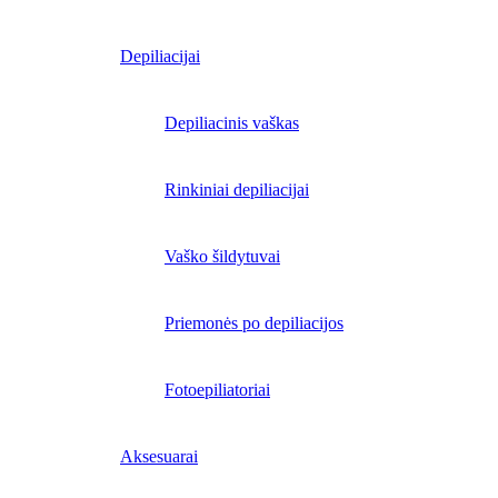
Depiliacijai
Depiliacinis vaškas
Rinkiniai depiliacijai
Vaško šildytuvai
Priemonės po depiliacijos
Fotoepiliatoriai
Aksesuarai