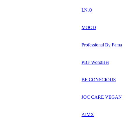
I.N.O
MOOD
Professional By Fama
PBF WondHer
BE.CONSCIOUS
JOC CARE VEGAN
AIMX