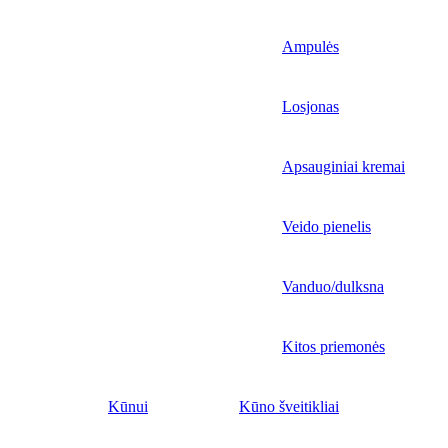
Ampulės
Losjonas
Apsauginiai kremai
Veido pienelis
Vanduo/dulksna
Kitos priemonės
Kūnui
Kūno šveitikliai