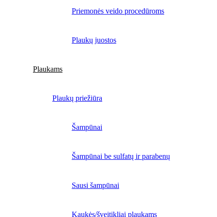
Priemonės veido procedūroms
Plaukų juostos
Plaukams
Plaukų priežiūra
Šampūnai
Šampūnai be sulfatų ir parabenų
Sausi šampūnai
Kaukės/šveitikliai plaukams