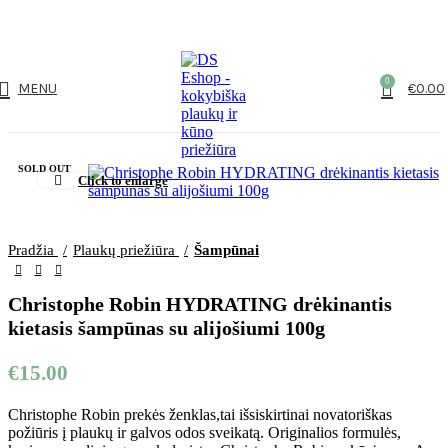
NUO 60€ NEMOKAMAS PRISTATYMAS!
0
MENU
€
0.00
SOLD OUT
Click to enlarge
Pradžia
Plaukų priežiūra
Šampūnai
Christophe Robin HYDRATING drėkinantis
kietasis šampūnas su alijošiumi 100g
€
15.00
Christophe Robin prekės ženklas,tai išsiskirtinai novatoriškas
požiūris į plaukų ir galvos odos sveikatą. Originalios formulės,