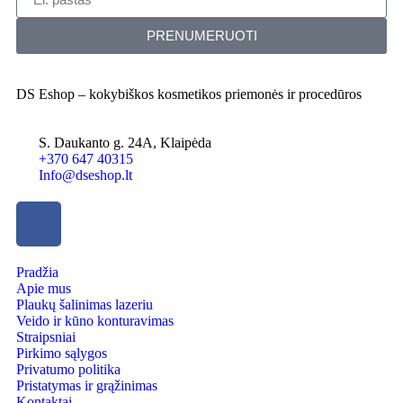
PRENUMERUOTI
DS Eshop – kokybiškos kosmetikos priemonės ir procedūros
S. Daukanto g. 24A, Klaipėda
+370 647 40315
Info@dseshop.lt
Pradžia
Apie mus
Plaukų šalinimas lazeriu
Veido ir kūno konturavimas
Straipsniai
Pirkimo sąlygos
Privatumo politika
Pristatymas ir grąžinimas
Kontaktai