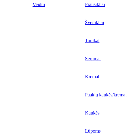
Veidui
Prausikliai
Šveitikliai
Tonikai
Serumai
Kremai
Paakių kaukės/kremai
Kaukės
Lūpoms