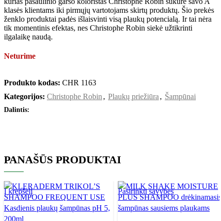
kurias pasaulinio garso koloristas Christophe Robin sukūrė savo A
klasės klientams iki pirmųjų vartotojams skirtų produktų. Šio prekės
ženklo produktai padės išlaisvinti visą plaukų potencialą. Ir tai nėra
tik momentinis efektas, nes Christophe Robin siekė užtikrinti
ilgalaikę naudą.
Neturime
Produkto kodas:
CHR 1163
Kategorijos:
Christophe Robin
,
Plaukų priežiūra
,
Šampūnai
Dalintis:
PANAŠŪS PRODUKTAI
Į krepšelį
Pasirinkti savybes