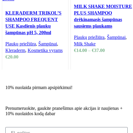
MILK SHAKE MOISTURE
KLERADERM TRIKOL’S
PLUS SHAMPOO
SHAMPOO FREQUENT
drėkinamasis šampūnas
USE Kasdienis plaukų
sausiems plaukams
šampūnas pH 5, 200ml
Plaukų priežiūra
,
Šampūnai
,
Plaukų priežiūra
,
Šampūnai
,
Milk Shake
Kleraderm
,
Kosmetika vyrams
€
14.00
–
€
37.00
€
20.00
10% nuolaida pirmam apsipirkimui!
Prenumeruokite, gaukite pranešimus apie akcijas ir naujienas +
10% nuolaidos kodą dabar