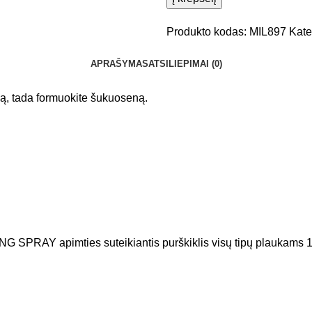
Produkto kodas:
MIL897
Kate
APRAŠYMAS
ATSILIEPIMAI (0)
lgą, tada formuokite šukuoseną.
SPRAY apimties suteikiantis purškiklis visų tipų plaukams 