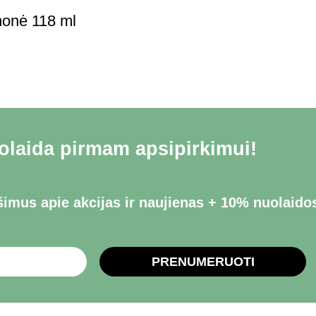
monė 118 ml
laida pirmam apsipirkimui!
imus apie akcijas ir naujienas + 10% nuolaido
PRENUMERUOTI