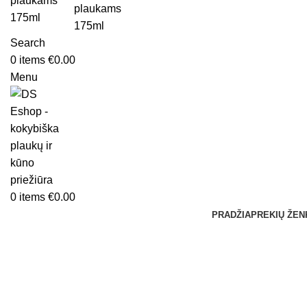
Search
0
items
€
0.00
Menu
0
items
€
0.00
PRADŽIA
PREKIŲ ŽEN
Click to enlarge