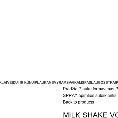
KLAI
VEIDUI IR KŪNUI
PLAUKAMS
VYRAMS
VAIKAMS
PASLAUGOS
STRAIP
Pradžia
Plaukų formavimas
P
SPRAY apimties suteikiantis 
Back to products
MILK SHAKE V