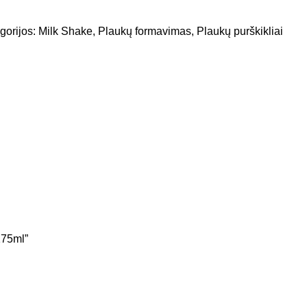
gorijos:
Milk Shake
,
Plaukų formavimas
,
Plaukų purškikliai
175ml”