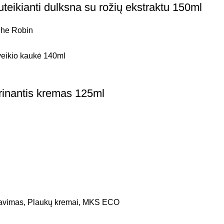
ikianti dulksna su rožių ekstraktu 150ml
phe Robin
inantis kremas 125ml
avimas
,
Plaukų kremai
,
MKS ECO