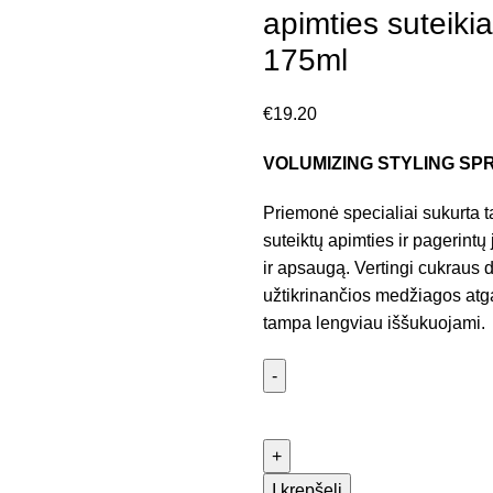
apimties suteikia
175ml
€
19.20
VOLUMIZING STYLING SP
Priemonė specialiai sukurta t
suteiktų apimties ir pagerint
ir apsaugą. Vertingi cukraus d
užtikrinančios medžiagos atgai
tampa lengviau iššukuojami.
Į krepšelį