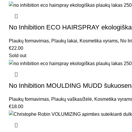
No Inhibition ECO HAIRSPRAY ekologiškas
Plaukų formavimas
,
Plaukų lakai
,
Kosmetika vyrams
,
No In
€
22.00
Sold out
No Inhibition MOULDING MUDD šukuoseną 
Plaukų formavimas
,
Plaukų vaškas/žėlė
,
Kosmetika vyram
€
18.00