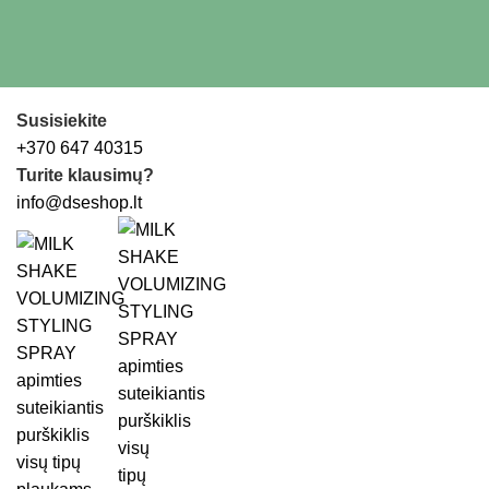
Susisiekite
+370 647 40315
Turite klausimų?
info@dseshop.lt