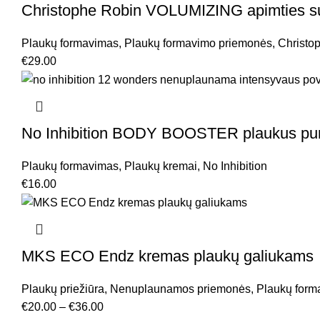
Christophe Robin VOLUMIZING apimties sute
Plaukų formavimas
,
Plaukų formavimo priemonės
,
Christo
€
29.00
No Inhibition BODY BOOSTER plaukus pur
Plaukų formavimas
,
Plaukų kremai
,
No Inhibition
€
16.00
MKS ECO Endz kremas plaukų galiukams
Plaukų priežiūra
,
Nenuplaunamos priemonės
,
Plaukų form
€
20.00
–
€
36.00