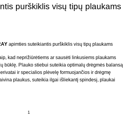
ntis purškiklis visų tipų plaukams
RAY
apimties suteikiantis purškiklis visų tipų plaukams
aip, kad neprižiūrėtiems ar sausėti linkusiems plaukams
ų jų būklę. Plauko stiebui suteikia optimalų drėgmės balansą
erivatai ir specialios plėvelę formuojančios ir drėgmę
vina plaukus, suteikia ilgai išliekantį spindesį, plaukai