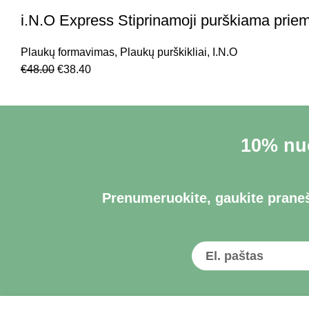
i.N.O Express Stiprinamoji purškiama prie
Plaukų formavimas
,
Plaukų purškikliai
,
I.N.O
€
48.00
€
38.40
10% nuo
Prenumeruokite, gaukite praneš