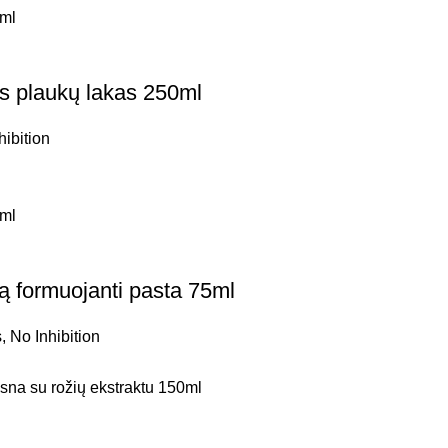
 plaukų lakas 250ml
hibition
formuojanti pasta 75ml
s
,
No Inhibition