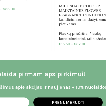
MILK SHAKE COLOUR
–
€
35.00
MAINTAINER FLOWER
FRAGRANCE CONDITIO
kondicionierius dažytiems
plaukams
Plaukų priežiūra
,
Plaukų
kondicionieriai
,
Milk Shake
€
15.50
–
€
37.00
laida pirmam apsipirkimui!
imus apie akcijas ir naujienas + 10% nuolaido
PRENUMERUOTI