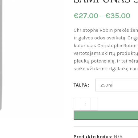
€
27.00
–
€
35.00
Christophe Robin prekės ženk
ir galvos odos sveikatą. Ori
koloristas Christophe Robin
vartotojams skirtų produktų.
plaukų potencialą. Ir tai nė
siekė užtikrinti ilgalaikę na
TALPA
Produkto kodas:
N/A