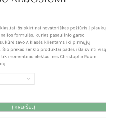
las,tai išsiskirtinai novatoriškas požiūris į plaukų
ginalios formulės, kurias pasaulinio garso
 sukūrė savo A klasės klientams iki pirmųjų
 Šio prekės ženklo produktai padės išlaisvinti visą
ra tik momentinis efektas, nes Christophe Robin
udą.
Į KREPŠELĮ