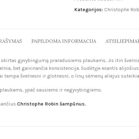
Kategorijos:
Christophe Rob
RAŠYMAS
PAPILDOMA INFORMACIJA
ATSILIEPIMAI 
tas gyvybingumą praradusiems plaukams. Jis itin švelniai va
lnia, bet gaivinančia konsistencija. Sudėtyje esantis alijoši
i tampa švelnesni ir glotnesni, o linų sėmenų aliejus suteikia
 plaukams, ypač sausiems ir negyvybingiems.
esančius
Christophe Robin šampūnus.