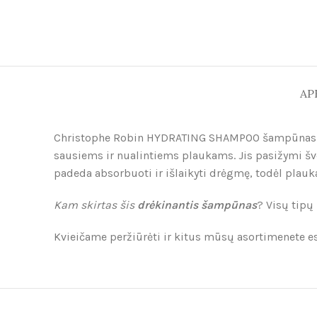
AP
Christophe Robin HYDRATING SHAMPOO šampūnas skir
sausiems ir nualintiems plaukams. Jis pasižymi šve
padeda absorbuoti ir išlaikyti drėgmę, todėl plauka
Kam skirtas šis
drėkinantis šampūnas
? Visų tipų
Kvieičame peržiūrėti ir kitus mūsų asortimenete 