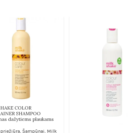
SHAKE COLOR
AINER SHAMPOO
as dažytiems plaukams
priežiūra
,
Šampūnai
,
Milk