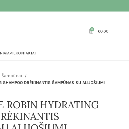
0
€
0.00
NIAI
APIE
KONTAKTAI
Šampūnai
G SHAMPOO DRĖKINANTIS ŠAMPŪNAS SU ALIJOŠIUMI
E ROBIN HYDRATING
RĖKINANTIS
U ALIJOŠIUMI