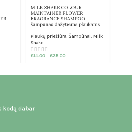
slink
MILK SHAKE COLOUR
vyra
MAINTAINER FLOWER
€
30.
NER
FRAGRANCE SHAMPOO
šampūnas dažytiems plaukams
Plaukų priežiūra
,
Šampūnai
,
Milk
Shake
€
14.00
–
€
35.00
s kodą dabar