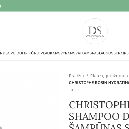
!
NKLAI
VEIDUI IR KŪNUI
PLAUKAMS
VYRAMS
VAIKAMS
PASLAUGOS
STRAIPS
Pradžia
Plaukų priežiūra
CHRISTOPHE ROBIN HYDRATIN
CHRISTOPH
SHAMPOO D
ŠAMPŪNAS S