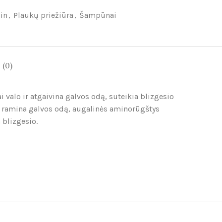
in
,
Plaukų priežiūra
,
Šampūnai
(0)
lo ir atgaivina galvos odą, suteikia blizgesio
us ramina galvos odą, augalinės aminorūgštys
 blizgesio.