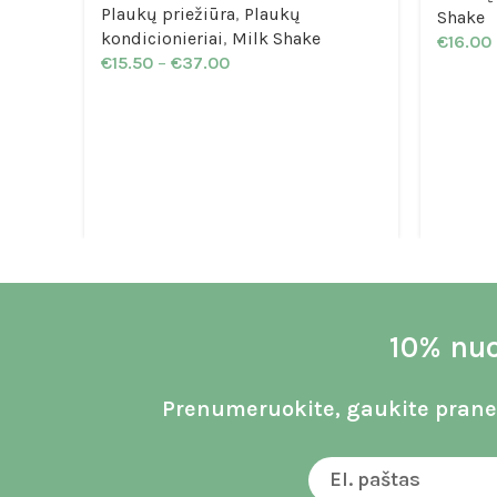
Plaukų priežiūra
,
Plaukų
Shake
kondicionieriai
,
Milk Shake
€
16.00
€
15.50
–
€
37.00
10% nuo
Prenumeruokite, gaukite praneš