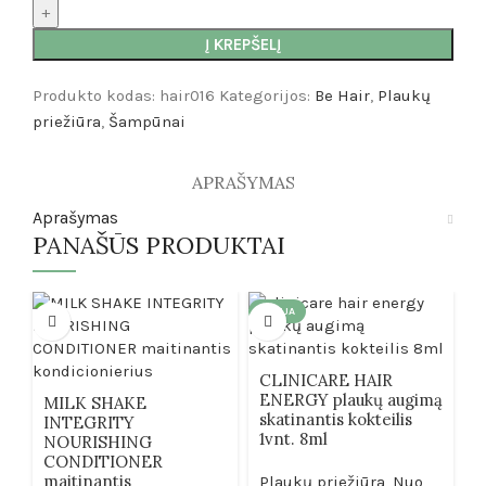
Į KREPŠELĮ
Produkto kodas:
hair016
Kategorijos:
Be Hair
,
Plaukų
priežiūra
,
Šampūnai
APRAŠYMAS
Aprašymas
PANAŠŪS PRODUKTAI
AKCIJA
A
CLINICARE HAIR
M
ENERGY plaukų augimą
I
MILK SHAKE
skatinantis kokteilis
k
INTEGRITY
1vnt. 8ml
NOURISHING
CONDITIONER
P
maitinantis
Plaukų priežiūra
,
Nuo
K