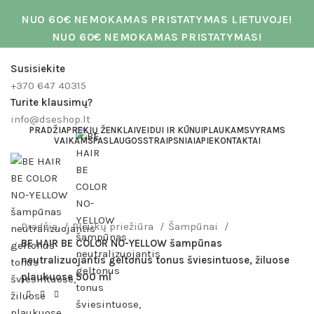
NUO 60€ NEMOKAMAS PRISTATYMAS LIETUVOJE!
NUO 60€ NEMOKAMAS PRISTATYMAS!
Susisiekite
+370 647 40315
Turite klausimų?
info@dseshop.lt
PRADŽIA
PREKIŲ ŽENKLAI
VEIDUI IR KŪNUI
PLAUKAMS
VYRAMS
VAIKAMS
PASLAUGOS
STRAIPSNIAI
APIE
KONTAKTAI
Click to enlarge
Pradžia
Plaukų priežiūra
Šampūnai
BE HAIR BE COLOR NO-YELLOW šampūnas
neutralizuojantis geltonus tonus šviesintuose, žiluose
plaukuose 500 ml