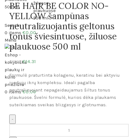
BE HAIR BE COLOR NO-
YELLOW šampūnas
neutralizuojantis geltonus
Search
0
items
€
0.00
tonus šviesintuose, žiluose
Menu
plaukuose 500 ml
€
14.31
€
15.90
Formulė praturtinta kolagenu, keratinu bei aktyviu
juodųjų ikrų kompleksu. Ideali pagalba
neutralizuojant nepageidaujamus šiltus tonus
0
items
€
0.00
plaukuose. Švelni formulė, kurios dėka plaukams
suteikiamas sveikas blizgesys ir glotnumas.