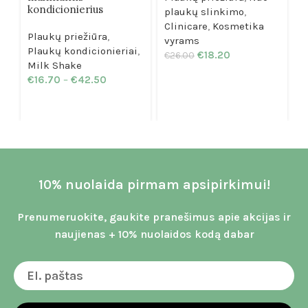
kondicionierius
plaukų slinkimo
,
S
Clinicare
,
Kosmetika
Plaukų priežiūra
,
vyrams
€
Plaukų kondicionieriai
,
€
18.20
€
26.00
Milk Shake
€
16.70
–
€
42.50
10% nuolaida pirmam apsipirkimui!
Prenumeruokite, gaukite pranešimus apie akcijas ir
naujienas + 10% nuolaidos kodą dabar