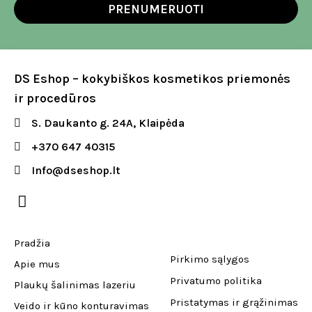
PRENUMERUOTI
DS Eshop – kokybiškos kosmetikos priemonės
ir procedūros
S. Daukanto g. 24A, Klaipėda
+370 647 40315
Info@dseshop.lt
Pradžia
Pirkimo sąlygos
Apie mus
Privatumo politika
Plaukų šalinimas lazeriu
Pristatymas ir grąžinimas
Veido ir kūno konturavimas