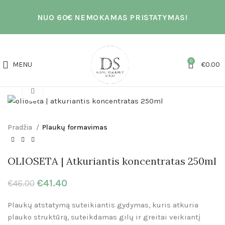
NUO 60€ NEMOKAMAS PRISTATYMAS!
0
MENU
€
0.00
Click to enlarge
Pradžia
Plaukų formavimas
OLIOSETA | Atkuriantis koncentratas 250ml
€
41.40
€
46.00
Plaukų atstatymą suteikiantis gydymas, kuris atkuria
plauko struktūrą, suteikdamas gilų ir greitai veikiantį