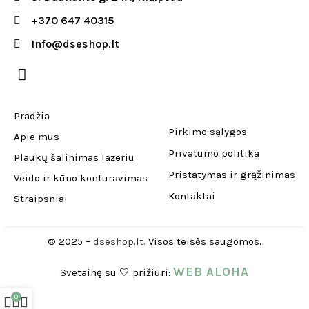
+370 647 40315
Info@dseshop.lt
Pradžia
Pirkimo sąlygos
Apie mus
Privatumo politika
Plaukų šalinimas lazeriu
Pristatymas ir grąžinimas
Veido ir kūno konturavimas
Kontaktai
Straipsniai
© 2025 –
dseshop.lt.
Visos teisės saugomos.
WEB ALOHA
Svetainę su 🤍 prižiūri:
0