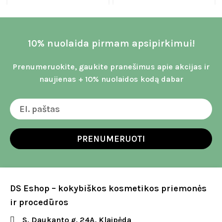
10% nuolaida pirmam apsipirkimui!
Prenumeruokite, gaukite pranešimus apie akcijas ir
naujienas + 10% nuolaidos kodą dabar
PRENUMERUOTI
DS Eshop – kokybiškos kosmetikos priemonės
ir procedūros
S. Daukanto g. 24A, Klaipėda