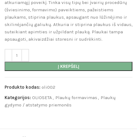
atkuriamąjį poveikį. Tinka visų tipų bei įvairių procedūrų
(šviesinimo, formavimo) paveiktiems, pažeistiems
plaukams, stiprina plaukus, apsaugant nuo lūžinėjimo ir
skilinėjančių galiukų. Atkuria ir stiprina plaukus iš vidaus,
suteikiant apimties ir užpildant plauką. Plaukai tampa
apsaugoti, akivaizdžiai storesni ir sudrėkinti.
Į KREPŠELĮ
Produkto kodas:
oli002
Kategorijos:
OLIOSETA
,
Plaukų formavimas
,
Plaukų
gydymo / atstatymo priemonės