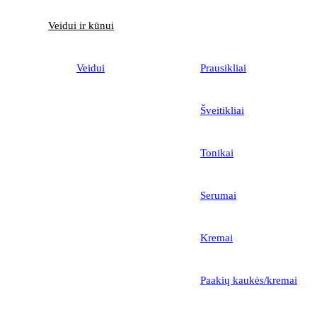
Veidui ir kūnui
Veidui
Prausikliai
Šveitikliai
Tonikai
Serumai
Kremai
Paakių kaukės/kremai