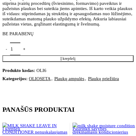
stiprina įvairių procedūrų (šviesinimo, formavimo) paveiktus ir
pažeistus plaukus bei suteikia jiems apimties. Iš karto veikia plaukus
iš vidaus: stiprindamas jų struktūrą ir apsaugodamas nuo lūžinėjimo,
suteikdamas matomą plauko užpildymo efektą. Atkuria labiausiai
pažeistas vietas, grąžinant elastingumą ir švelnumą.
BE PARABENŲ
Į krepšelį
Produkto kodas:
OLI6
Kategorijos:
OLIOSETA
,
Plaukų ampulės
,
Plaukų priežiūra
PANAŠŪS PRODUKTAI
Į krepšelį
Pasirinkti savybes