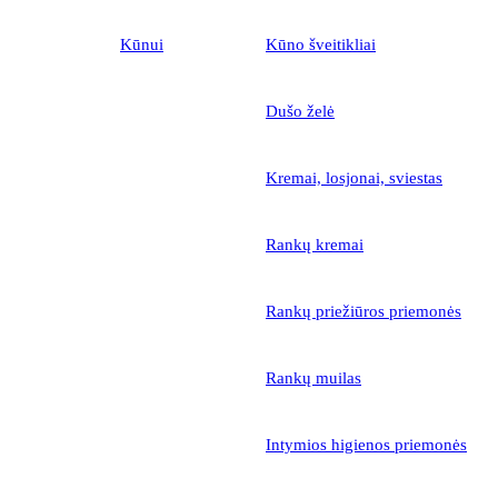
Kūnui
Kūno šveitikliai
Dušo želė
Kremai, losjonai, sviestas
Rankų kremai
Rankų priežiūros priemonės
Rankų muilas
Intymios higienos priemonės