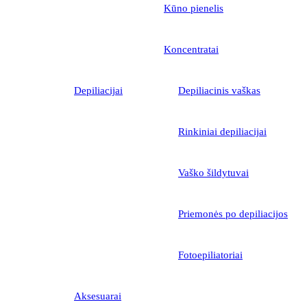
Kūno pienelis
Koncentratai
Depiliacijai
Depiliacinis vaškas
Rinkiniai depiliacijai
Vaško šildytuvai
Priemonės po depiliacijos
Fotoepiliatoriai
Aksesuarai