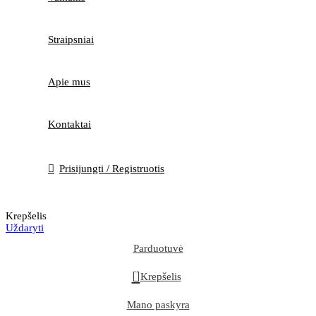
Straipsniai
Apie mus
Kontaktai
Prisijungti / Registruotis
Krepšelis
Uždaryti
Parduotuvė
0
Krepšelis
Mano paskyra