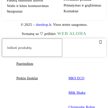
Plaukų šalinimas lazeriu
Pristatymas ir grąžinimas
Veido ir kūno konturavimas
Kontaktai
Straipsniai
© 2025 –
dseshop.lt.
Visos teisės saugomos.
WEB ALOHA
Svetainę su 🤍 prižiūri:
Pagrindinis
Prekių ženklai
MKS ECO
Milk Shake
Christophe Robin