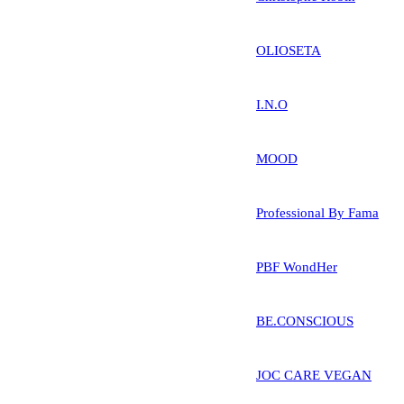
OLIOSETA
I.N.O
MOOD
Professional By Fama
PBF WondHer
BE.CONSCIOUS
JOC CARE VEGAN