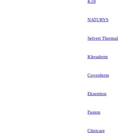
K18
NATURYS
Selvert Thermal
Kleraderm
Coverderm
Ekseption
Fusion
Clinicare