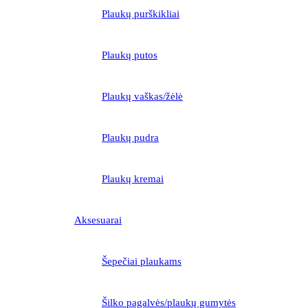
Plaukų purškikliai
Plaukų putos
Plaukų vaškas/žėlė
Plaukų pudra
Plaukų kremai
Aksesuarai
Šepečiai plaukams
Šilko pagalvės/plaukų gumytės