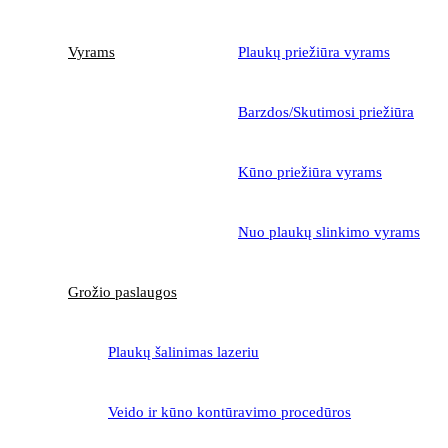
Vyrams
Plaukų priežiūra vyrams
Barzdos/Skutimosi priežiūra
Kūno priežiūra vyrams
Nuo plaukų slinkimo vyrams
Grožio paslaugos
Plaukų šalinimas lazeriu
Veido ir kūno kontūravimo procedūros