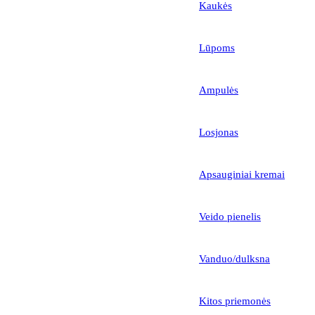
Kaukės
Lūpoms
Ampulės
Losjonas
Apsauginiai kremai
Veido pienelis
Vanduo/dulksna
Kitos priemonės