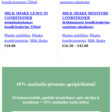
MILK SHAKE LEAVE IN
MILK SHAKE MOISTURE
CONDITIONER
CONDITIONER
nenuskalaujamas
drėkinamasis kondicionierius
kondicionierius 350ml
sausiems plaukams
Plaukų priežiūra
,
Plaukų
Plaukų priežiūra
,
Plaukų
kondicionieriai
,
Milk Shake
kondicionieriai
,
Milk Shake
€
18.00
€
16.30
–
€
42.00
10% nuolaida pirmam apsipirkimui!
Prenumeruokite, gaukite pranešimus apie akcijas ir
naujienas + 10% nuolaidos kodą dabar