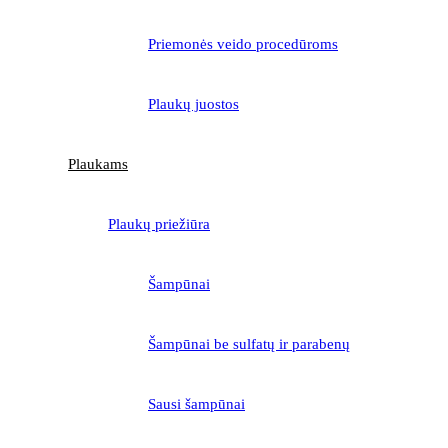
Priemonės veido procedūroms
Plaukų juostos
Plaukams
Plaukų priežiūra
Šampūnai
Šampūnai be sulfatų ir parabenų
Sausi šampūnai