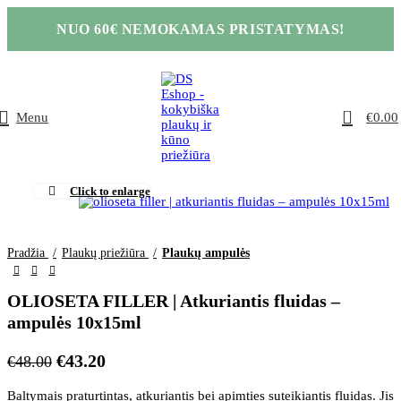
NUO 60€ NEMOKAMAS PRISTATYMAS!
0
Menu
€
0.00
Click to enlarge
Pradžia
Plaukų priežiūra
Plaukų ampulės
OLIOSETA FILLER | Atkuriantis fluidas –
ampulės 10x15ml
€
43.20
€
48.00
Baltymais praturtintas, atkuriantis bei apimties suteikiantis fluidas. Jis