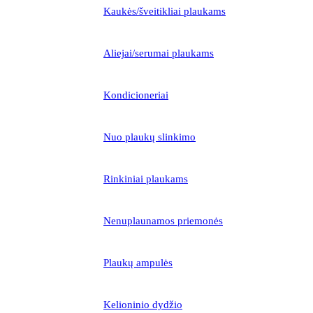
Kaukės/šveitikliai plaukams
Aliejai/serumai plaukams
Kondicioneriai
Nuo plaukų slinkimo
Rinkiniai plaukams
Nenuplaunamos priemonės
Plaukų ampulės
Kelioninio dydžio