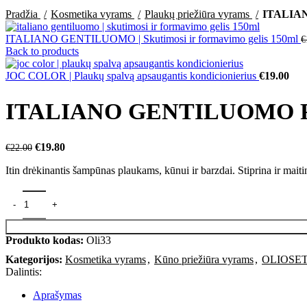
Click to enlarge
Pradžia
Kosmetika vyrams
Plaukų priežiūra vyrams
ITALIAN
ITALIANO GENTILUOMO | Skutimosi ir formavimo gelis 150ml
€
Back to products
JOC COLOR | Plaukų spalvą apsaugantis kondicionierius
€
19.00
ITALIANO GENTILUOMO Pla
€
19.80
€
22.00
Itin drėkinantis šampūnas plaukams, kūnui ir barzdai. Stiprina ir mait
Produkto kodas:
Oli33
Kategorijos:
Kosmetika vyrams
,
Kūno priežiūra vyrams
,
OLIOSE
Dalintis:
Aprašymas