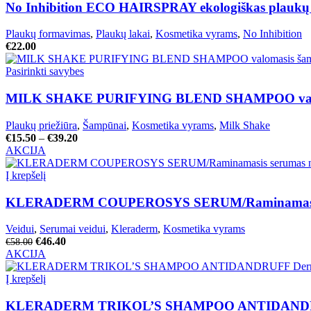
No Inhibition ECO HAIRSPRAY ekologiškas plaukų 
Plaukų formavimas
,
Plaukų lakai
,
Kosmetika vyrams
,
No Inhibition
€
22.00
Pasirinkti savybes
MILK SHAKE PURIFYING BLEND SHAMPOO valomasi
Plaukų priežiūra
,
Šampūnai
,
Kosmetika vyrams
,
Milk Shake
€
15.50
–
€
39.20
AKCIJA
Į krepšelį
KLERADERM COUPEROSYS SERUM/Raminamasis s
Veidui
,
Serumai veidui
,
Kleraderm
,
Kosmetika vyrams
€
46.40
€
58.00
AKCIJA
Į krepšelį
KLERADERM TRIKOL’S SHAMPOO ANTIDANDRUFF D