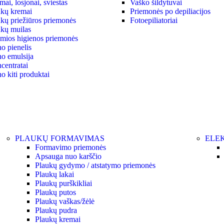
ai, losjonai, sviestas
Vaško šildytuvai
kų kremai
Priemonės po depiliacijos
kų priežiūros priemonės
Fotoepiliatoriai
kų muilas
ymios higienos priemonės
o pienelis
o emulsija
centratai
o kiti produktai
PLAUKŲ FORMAVIMAS
ELEK
Formavimo priemonės
Apsauga nuo karščio
Plaukų gydymo / atstatymo priemonės
Plaukų lakai
Plaukų purškikliai
Plaukų putos
Plaukų vaškas/žėlė
Plaukų pudra
Plaukų kremai