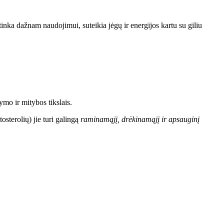
tinka dažnam naudojimui, suteikia jėgų ir energijos kartu su giliu
ymo ir mitybos tikslais.
tosterolių) jie turi galingą
raminamąjį, drėkinamąjį ir apsauginį