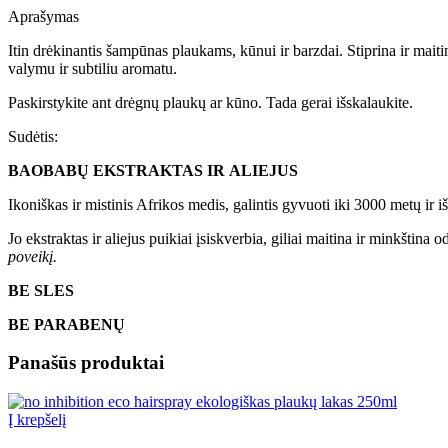
Aprašymas
Itin drėkinantis šampūnas plaukams, kūnui ir barzdai. Stiprina ir maiti
valymu ir subtiliu aromatu.
Paskirstykite ant drėgnų plaukų ar kūno. Tada gerai išskalaukite.
Sudėtis:
BAOBAB
Ų
E
KSTRAKTAS
IR
ALIEJUS
Ikoniškas ir mistinis Afrikos medis, galintis gyvuoti iki 3000 metų ir
Jo ekstraktas ir aliejus puikiai įsiskverbia, giliai maitina ir minkština 
poveikį.
BE SLES
BE PARABENŲ
Panašūs produktai
Į krepšelį