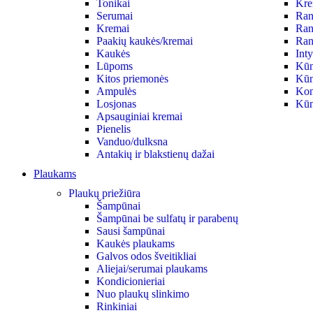
Tonikai
Krem
Serumai
Ran
Kremai
Ran
Paakių kaukės/kremai
Ran
Kaukės
Int
Lūpoms
Kūn
Kitos priemonės
Kūn
Ampulės
Kon
Losjonas
Kūn
Apsauginiai kremai
Pienelis
Vanduo/dulksna
Antakių ir blakstienų dažai
Plaukams
Plaukų priežiūra
Šampūnai
Šampūnai be sulfatų ir parabenų
Sausi šampūnai
Kaukės plaukams
Galvos odos šveitikliai
Aliejai/serumai plaukams
Kondicionieriai
Nuo plaukų slinkimo
Rinkiniai