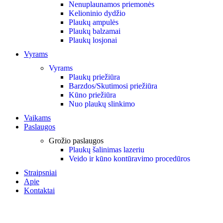
Nenuplaunamos priemonės
Kelioninio dydžio
Plaukų ampulės
Plaukų balzamai
Plaukų losjonai
Vyrams
Vyrams
Plaukų priežiūra
Barzdos/Skutimosi priežiūra
Kūno priežiūra
Nuo plaukų slinkimo
Vaikams
Paslaugos
Grožio paslaugos
Plaukų šalinimas lazeriu
Veido ir kūno kontūravimo procedūros
Straipsniai
Apie
Kontaktai