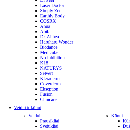
Dr Peel
Laser Doctor
Simply Zen
Earthly Body
COSRX
Anua
Abib
Dr. Althea
Haruharu Wonder
Biodance
Medicube
No Inhibition
K18
NATURYS
Selvert
Kleraderm
Coverderm
Ekseption
Fusion
Clinicare
Veidui ir kūnui
Veidui
Kūnui
Prausikliai
Kūno
Šveitikliai
Duš