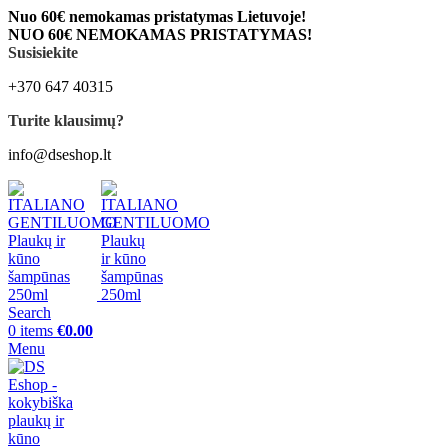
Nuo 60€ nemokamas pristatymas Lietuvoje!
NUO 60€ NEMOKAMAS PRISTATYMAS!
Susisiekite
+370 647 40315
Turite klausimų?
info@dseshop.lt
Search
0
items
€
0.00
Menu