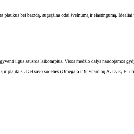
na plaukus bei barzdą, sugrąžina odai švelnumą ir elastingumą. Idealiai 
 išgyventi ilgus sausros laikotarpius. Visos medžio dalys naudojamos gyd
odą ir plaukus . Dėl savo sudėties (Omega 6 ir 9, vitaminų A, D, E, F ir fi