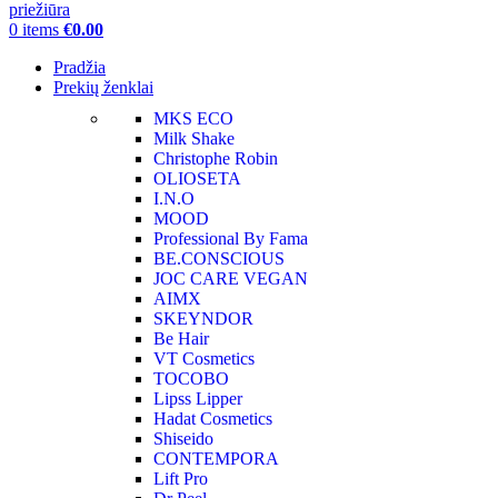
0
items
€
0.00
Pradžia
Prekių ženklai
MKS ECO
Milk Shake
Christophe Robin
OLIOSETA
I.N.O
MOOD
Professional By Fama
BE.CONSCIOUS
JOC CARE VEGAN
AIMX
SKEYNDOR
Be Hair
VT Cosmetics
TOCOBO
Lipss Lipper
Hadat Cosmetics
Shiseido
CONTEMPORA
Lift Pro