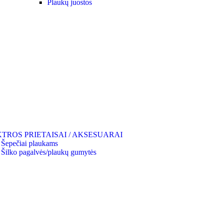
Plaukų juostos
TROS PRIETAISAI / AKSESUARAI
Šepečiai plaukams
Šilko pagalvės/plaukų gumytės