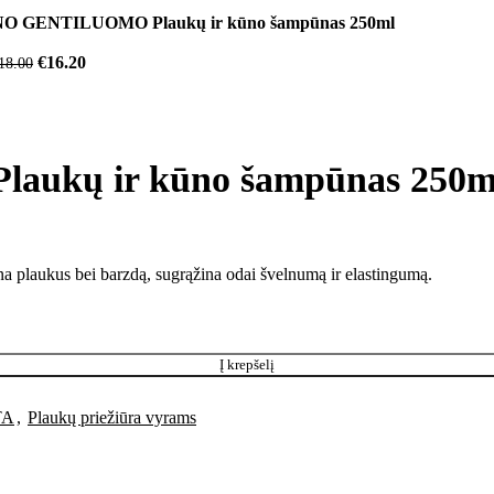
O GENTILUOMO Plaukų ir kūno šampūnas 250ml
€
16.20
18.00
ukų ir kūno šampūnas 250m
ina plaukus bei barzdą, sugrąžina odai švelnumą ir elastingumą.
Į krepšelį
TA
,
Plaukų priežiūra vyrams