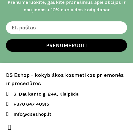
Prenumeruokite, gaukite pranešimus apie akcijas ir
naujienas + 10% nuolaidos kodą dabar
PRENUMERUOTI
DS Eshop – kokybiškos kosmetikos priemonės
ir procedūros
S. Daukanto g. 24A, Klaipėda
+370 647 40315
Info@dseshop.lt