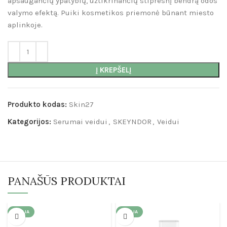
apsaugančių ypatybių, užtikrinančių stipresnį bendrą odos
valymo efektą. Puiki kosmetikos priemonė būnant miesto
aplinkoje.
Į KREPŠELĮ
Produkto kodas:
Skin27
Kategorijos:
Serumai veidui
,
SKEYNDOR
,
Veidui
PANAŠŪS PRODUKTAI
AKCIJA
AKCIJA