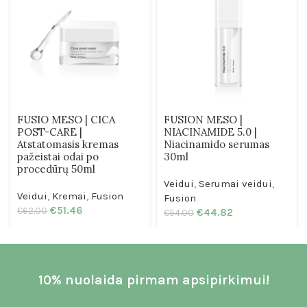
FUSIO MESO | CICA
FUSION MESO |
POST-CARE |
NIACINAMIDE 5.0 |
Atstatomasis kremas
Niacinamido serumas
pažeistai odai po
30ml
procedūrų 50ml
Veidui
,
Serumai veidui
,
Veidui
,
Kremai
,
Fusion
Fusion
€
51.46
€
62.00
€
44.82
€
54.00
10% nuolaida pirmam apsipirkimui!