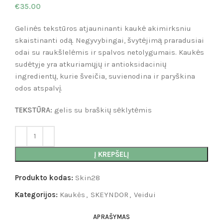
€
35.00
Gelinės tekstūros atjauninanti kaukė akimirksniu
skaistinanti odą. Negyvybingai, švytėjimą praradusiai
odai su raukšlelėmis ir spalvos netolygumais. Kaukės
sudėtyje yra atkuriamųjų ir antioksidacinių
ingredientų, kurie šveičia, suvienodina ir paryškina
odos atspalvį.
TEKSTŪRA:
gelis su braškių sėklytėmis
Į KREPŠELĮ
Produkto kodas:
Skin28
Kategorijos:
Kaukės
,
SKEYNDOR
,
Veidui
APRAŠYMAS