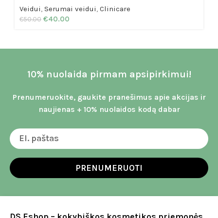
Veidui
,
Serumai veidui
,
Clinicare
€
40.00
€
50.00
10% nuolaida pirmam apsipirkimui!
Prenumeruokite, gaukite pranešimus apie akcijas ir
naujienas + 10% nuolaidos kodą dabar
PRENUMERUOTI
DS Eshop – kokybiškos kosmetikos priemonės