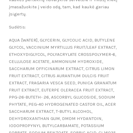
įmasažuokite į veido odą, tam, kad kaukė geriau
įsigertų.
Sudėtis:
AQUA [WATER], GLYCERIN, GLYCOLIC ACID, BUTYLENE
GLYCOL, VACCINIUM MYRTILLUS FRUIT/LEAF EXTRACT,
ETHOXYDIGLYCOL, POLYACRYLATE CROSSPOLYMER-6,
CELLULOSE ACETATE, AMMONIUM HYDROXIDE,
SACCHARUM OFFICINARUM EXTRACT, CITRUS LIMON
FRUIT EXTRACT, CITRUS AURANTIUM DULCIS FRUIT
EXTRACT, FRAGARIA VESCA SEED, PUNICA GRANATUM
FRUIT EXTRACT, EUTERPE OLERACEA FRUIT EXTRACT,
PPG-26-BUTETH- 26, ASCORBYL GLUCOSIDE, SODIUM
PHYTATE, PEG-40 HYDROGENATED CASTOR OIL, ACER
SACCHARUM EXTRACT, T-BUTYL ALCOHOL,
DEHYDROXANTHAN GUM, DMDM HYDANTOIN,
IODOPROPYNYL BUTYLCARBAMATE, POTASSIUM
SORBATE, SODIUM BENZOATE, SORBIC ACID, CI 16035