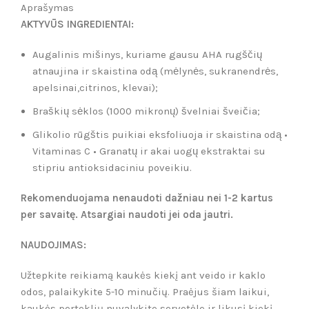
Aprašymas
AKTYVŪS INGREDIENTAI:
Augalinis mišinys, kuriame gausu AHA rugščių
atnaujina ir skaistina odą (mėlynės, sukranendrės,
apelsinai,citrinos, klevai);
Braškių sėklos (1000 mikronų) švelniai šveičia;
Glikolio rūgštis puikiai eksfoliuoja ir skaistina odą •
Vitaminas C • Granatų ir akai uogų ekstraktai su
stipriu antioksidaciniu poveikiu.
Rekomenduojama nenaudoti dažniau nei 1-2 kartus
per savaitę. Atsargiai naudoti jei oda jautri.
NAUDOJIMAS:
Užtepkite reikiamą kaukės kiekį ant veido ir kaklo
odos, palaikykite 5-10 minučių. Praėjus šiam laikui,
kaukės perteklių nuvalykite servetėle ir likusį kiekį