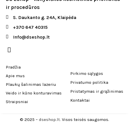
ir procedūros
S. Daukanto g. 24A, Klaipėda
+370 647 40315
Info@dseshop.lt
Pradžia
Pirkimo sąlygos
Apie mus
Privatumo politika
Plaukų šalinimas lazeriu
Pristatymas ir grąžinimas
Veido ir kūno konturavimas
Kontaktai
Straipsniai
© 2025 –
dseshop.lt.
Visos teisės saugomos.