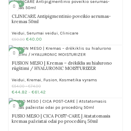
AKCIJA
CLINICARE Antipigmentinio poveikio serumas-
kremas 50ml
Veidui
,
Serumai veidui
,
Clinicare
€
40.00
€
50.00
AKCIJA
FUSION MESO | Kremas – drėkiklis su hialurono
rūgštimi / HYALURONIC MOISTURIZER
Veidui
,
Kremai
,
Fusion
,
Kosmetika vyrams
€
54.00
–
€
74.00
€
44.82
–
€
61.42
AKCIJA
FUSIO MESO | CICA POST-CARE | Atstatomasis
kremas pažeistai odai po procedūrų 50ml