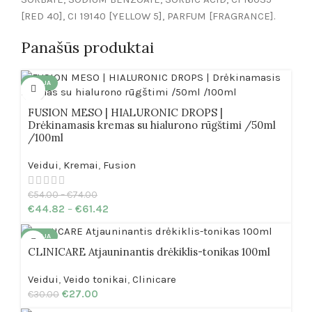
[RED 40], CI 19140 [YELLOW 5], PARFUM [FRAGRANCE].
Panašūs produktai
AKCIJA
FUSION MESO | HIALURONIC DROPS |
Drėkinamasis kremas su hialurono rūgštimi /50ml
/100ml
Veidui
,
Kremai
,
Fusion
€
54.00
–
€
74.00
€
44.82
–
€
61.42
AKCIJA
CLINICARE Atjauninantis drėkiklis-tonikas 100ml
Veidui
,
Veido tonikai
,
Clinicare
€
27.00
€
30.00