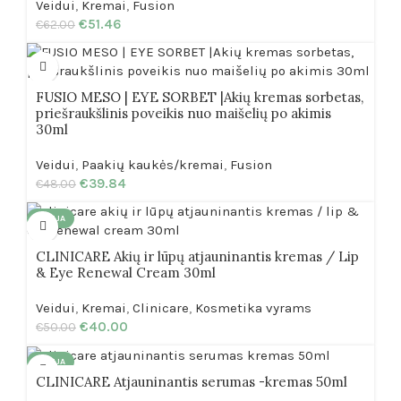
Veidui
,
Kremai
,
Fusion
€
51.46
€
62.00
FUSIO MESO | EYE SORBET |Akių kremas sorbetas,
priešraukšlinis poveikis nuo maišelių po akimis
30ml
Veidui
,
Paakių kaukės/kremai
,
Fusion
€
39.84
€
48.00
AKCIJA
CLINICARE Akių ir lūpų atjauninantis kremas / Lip
& Eye Renewal Cream 30ml
Veidui
,
Kremai
,
Clinicare
,
Kosmetika vyrams
€
40.00
€
50.00
AKCIJA
CLINICARE Atjauninantis serumas -kremas 50ml