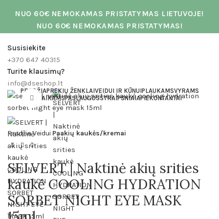
NUO 60€ NEMOKAMAS PRISTATYMAS LIETUVOJE!
NUO 60€ NEMOKAMAS PRISTATYMAS!
Susisiekite
+370 647 40315
Turite klausimų?
info@dseshop.lt
PRADŽIA
PREKIŲ ŽENKLAI
VEIDUI IR KŪNUI
PLAUKAMS
VYRAMS
VAIKAMS
Click to enlarge
PASLAUGOS
STRAIPSNIAI
APIE
KONTAKTAI
Pradžia
Veidui
Paakių kaukės/kremai
SELVERT | Naktinė akių srities
kaukė COOLING HYDRATION
SORBET NIGHT EYE MASK
15ml