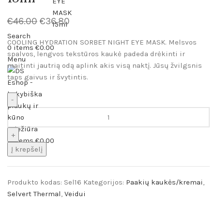
€
46.00
€
36.80
Search
COOLING HYDRATION SORBET NIGHT EYE MASK. Melsvos
0
items
€
0.00
spalvos, lengvos tekstūros kaukė padeda drėkinti ir
Menu
maitinti jautrią odą aplink akis visą naktį. Jūsų žvilgsnis
taps gaivus ir švytintis.
0
items
€
0.00
Į krepšelį
Produkto kodas:
Sel16
Kategorijos:
Paakių kaukės/kremai
,
Selvert Thermal
,
Veidui