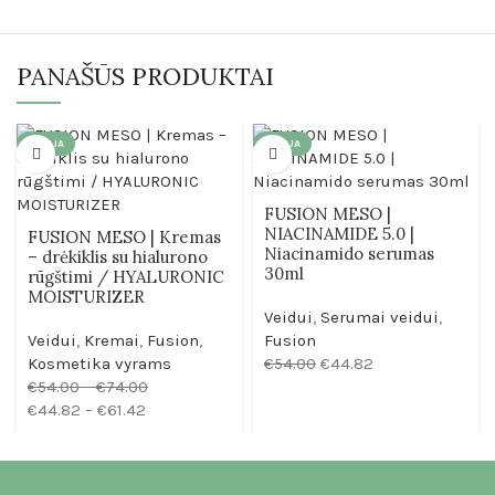
PANAŠŪS PRODUKTAI
AKCIJA
AKCIJA
FUSION MESO |
NIACINAMIDE 5.0 |
FUSION MESO | Kremas
Niacinamido serumas
– drėkiklis su hialurono
30ml
rūgštimi / HYALURONIC
MOISTURIZER
Veidui
,
Serumai veidui
,
Veidui
,
Kremai
,
Fusion
,
Fusion
Kosmetika vyrams
€
54.00
€
44.82
€
54.00
–
€
74.00
€
44.82
–
€
61.42