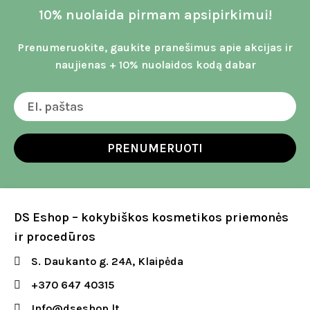
10% nuolaida pirmam apsipirkimui!
Prenumeruokite, gaukite pranešimus apie akcijas ir
naujienas + 10% nuolaidos kodą dabar
PRENUMERUOTI
DS Eshop – kokybiškos kosmetikos priemonės
ir procedūros
S. Daukanto g. 24A, Klaipėda
+370 647 40315
Info@dseshop.lt