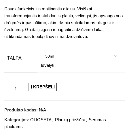
Daugiafunkcinis itin maitinantis aliejus. Visiškai
transformuojantis ir stabdantis plaukų vėlimąsi, jis apsaugo nuo
drėgmės ir pasipūtimo, akimirksniu suteikdamas blizgesį ir
švelnumą. Greitai įsigeria ir pagreitina džiūvimo laiką,
užtikrindamas tobulą džiovinimą džiovintuvu.
TALPA
Išvalyti
Į KREPŠELĮ
Produkto kodas:
N/A
Kategorijos:
OLIOSETA
,
Plaukų priežiūra
,
Serumas
plaukams