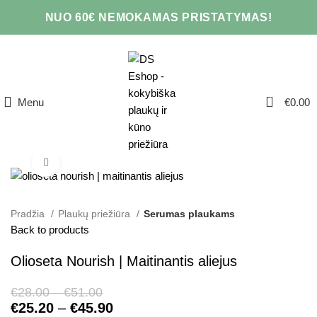
NUO 60€ NEMOKAMAS PRISTATYMAS!
0
Menu
€
0.00
Click to enlarge
Pradžia
Plaukų priežiūra
Serumas plaukams
Back to products
Olioseta Nourish | Maitinantis aliejus
€
28.00
–
€
51.00
€
25.20
–
€
45.90