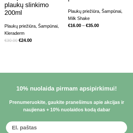
plaukų slinkimo
Plaukų priežiūra
,
Šampūnai
,
200ml
Milk Shake
€
16.00
–
€
35.00
Plaukų priežiūra
,
Šampūnai
,
Kleraderm
€
24.00
€
30.00
10% nuolaida pirmam apsipirkimui!
Prenumeruokite, gaukite pranešimus apie akcijas ir
naujienas + 10% nuolaidos kodą dabar