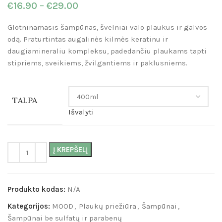
€
16.90
–
€
29.00
Glotninamasis šampūnas, švelniai valo plaukus ir galvos
odą. Praturtintas augalinės kilmės keratinu ir
daugiamineraliu kompleksu, padedančiu plaukams tapti
stipriems, sveikiems, žvilgantiems ir paklusniems.
TALPA
Išvalyti
Į KREPŠELĮ
Produkto kodas:
N/A
Kategorijos:
MOOD
,
Plaukų priežiūra
,
Šampūnai
,
Šampūnai be sulfatų ir parabenų