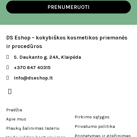
PRENUMERUOTI
DS Eshop – kokybiškos kosmetikos priemonės
ir procedūros
S. Daukanto g. 24A, Klaipėda
+370 647 40315
Info@dseshop.lt
Pradžia
Pirkimo sąlygos
Apie mus
Privatumo politika
Plaukų šalinimas lazeriu
Pristatymas ir grąžinimas