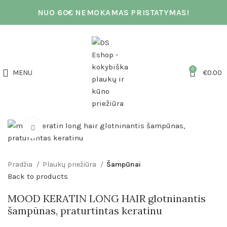
NUO 60€ NEMOKAMAS PRISTATYMAS!
0
MENU
€
0.00
Click to enlarge
Pradžia
Plaukų priežiūra
Šampūnai
Back to products
MOOD KERATIN LONG HAIR glotninantis
šampūnas, praturtintas keratinu