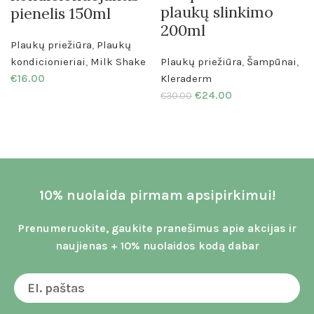
plaukų slinkimo
pienelis 150ml
200ml
Plaukų priežiūra
,
Plaukų
kondicionieriai
,
Milk Shake
Plaukų priežiūra
,
Šampūnai
,
€
16.00
Kleraderm
€
24.00
€
30.00
10% nuolaida pirmam apsipirkimui!
Prenumeruokite, gaukite pranešimus apie akcijas ir
naujienas + 10% nuolaidos kodą dabar