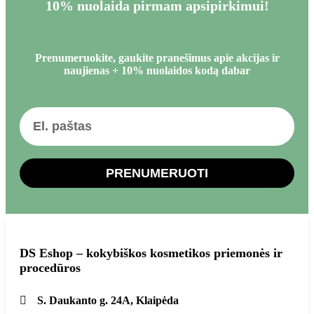
10% nuolaida pirmam apsipirkimui!
Prenumeruokite, gaukite pranešimus apie akcijas ir
naujienas + 10% nuolaidos kodą dabar
PRENUMERUOTI
DS Eshop – kokybiškos kosmetikos priemonės ir
procedūros
S. Daukanto g. 24A, Klaipėda