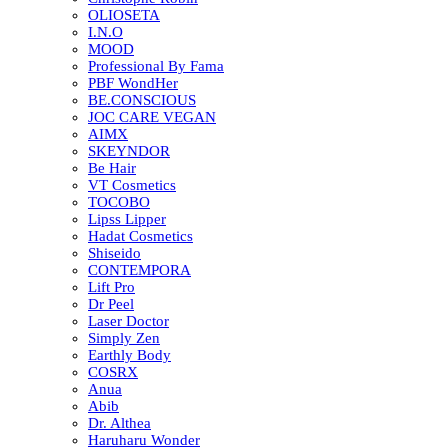
OLIOSETA
I.N.O
MOOD
Professional By Fama
PBF WondHer
BE.CONSCIOUS
JOC CARE VEGAN
AIMX
SKEYNDOR
Be Hair
VT Cosmetics
TOCOBO
Lipss Lipper
Hadat Cosmetics
Shiseido
CONTEMPORA
Lift Pro
Dr Peel
Laser Doctor
Simply Zen
Earthly Body
COSRX
Anua
Abib
Dr. Althea
Haruharu Wonder