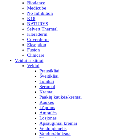
Biodance
Medicube
No Inhibition
K18
NATURYS
Selvert Thermal
Kleraderm
Coverderm
Ekseption
Fusion
Clinicare
Veidui ir kūnui
Veidui
Prausikliai
Šveitikliai
Tonikai
Serumai
Kremai
Paakių kaukės/kremai
Kaukės
Lūpoms
Ampulės
Losjonas
Apsauginiai kremai
Veido pienelis
Vanduo/dulksna