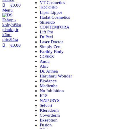
VT Cosmetics
€
0.00
TOCOBO
Menu
Lipss Lipper
Hadat Cosmetics
Shiseido
CONTEMPORA
Lift Pro
Dr Peel
Laser Doctor
€
0.00
Simply Zen
Earthly Body
COSRX
Anua
Abib
Dr. Althea
Haruharu Wonder
Biodance
Medicube
No Inhibition
K18
NATURYS
Selvert
Kleraderm
Coverderm
Ekseption
Fusion