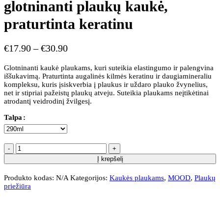
glotninanti plaukų kaukė,
praturtinta keratinu
€
17.90
–
€
30.90
Glotninanti kaukė plaukams, kuri suteikia elastingumo ir palengvina
iššukavimą. Praturtinta augalinės kilmės keratinu ir daugiamineraliu
kompleksu, kuris įsiskverbia į plaukus ir uždaro plauko žvynelius,
net ir stipriai pažeistų plaukų atveju. Suteikia plaukams neįtikėtinai
atrodantį veidrodinį žvilgesį.
Talpa
Į krepšelį
Produkto kodas:
N/A
Kategorijos:
Kaukės plaukams
,
MOOD
,
Plaukų
priežiūra