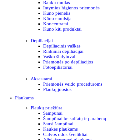
Rankų muilas
Intymios higienos priemonės
Kūno pienelis
Kūno emulsija
Koncentratai
Kūno kiti produktai
Depiliacijai
Depiliacinis vaškas
Rinkiniai depiliacijai
Vaško šildytuvai
Priemonės po depiliacijos
Fotoepiliatoriai
Aksesuarai
Priemonės veido procedūroms
Plaukų juostos
Plaukams
Plaukų priežiūra
Šampūnai
Šampūnai be sulfatų ir parabenų
Sausi šampūnai
Kaukės plaukams
Galvos odos šveitikliai
Aliejai/serumai plaukams