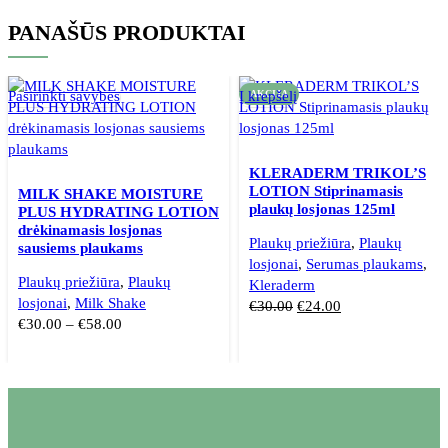
PANAŠŪS PRODUKTAI
Pasirinkti savybes
Į krepšelį
AKCIJA
KLERADERM TRIKOL’S
LOTION Stiprinamasis
MILK SHAKE MOISTURE
plaukų losjonas 125ml
PLUS HYDRATING LOTION
drėkinamasis losjonas
Plaukų priežiūra
,
Plaukų
sausiems plaukams
losjonai
,
Serumas plaukams
,
Plaukų priežiūra
,
Plaukų
Kleraderm
losjonai
,
Milk Shake
€
30.00
€
24.00
€
30.00
–
€
58.00