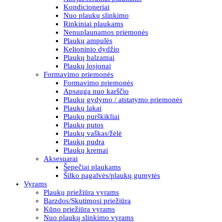
Kondicioneriai
Nuo plaukų slinkimo
Rinkiniai plaukams
Nenuplaunamos priemonės
Plaukų ampulės
Kelioninio dydžio
Plaukų balzamai
Plaukų losjonai
Formavimo priemonės
Formavimo priemonės
Apsauga nuo karščio
Plaukų gydymo / atstatymo priemonės
Plaukų lakai
Plaukų purškikliai
Plaukų putos
Plaukų vaškas/žėlė
Plaukų pudra
Plaukų kremai
Aksesuarai
Šepečiai plaukams
Šilko pagalvės/plaukų gumytės
Vyrams
Plaukų priežiūra vyrams
Barzdos/Skutimosi priežiūra
Kūno priežiūra vyrams
Nuo plaukų slinkimo vyrams