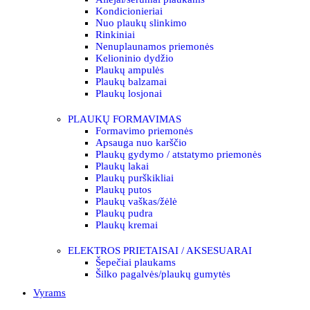
Kondicionieriai
Nuo plaukų slinkimo
Rinkiniai
Nenuplaunamos priemonės
Kelioninio dydžio
Plaukų ampulės
Plaukų balzamai
Plaukų losjonai
PLAUKŲ FORMAVIMAS
Formavimo priemonės
Apsauga nuo karščio
Plaukų gydymo / atstatymo priemonės
Plaukų lakai
Plaukų purškikliai
Plaukų putos
Plaukų vaškas/žėlė
Plaukų pudra
Plaukų kremai
ELEKTROS PRIETAISAI / AKSESUARAI
Šepečiai plaukams
Šilko pagalvės/plaukų gumytės
Vyrams