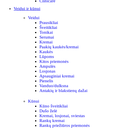
Clinicare
Veidui ir kūnui
Veidui
Prausikliai
Šveitikliai
Tonikai
Serumai
Kremai
Paakių kaukės/kremai
Kaukės
Lūpoms
Kitos priemonės
Ampulės
Losjonas
Apsauginiai kremai
Pienelis
Vanduo/dulksna
Antakių ir blakstienų dažai
Kūnui
Kūno šveitikliai
Dušo želė
Kremai, losjonai, sviestas
Rankų kremai
Rankų priežiūros priemonės