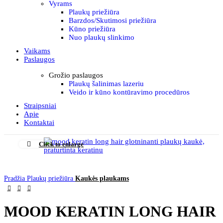
Vyrams
Plaukų priežiūra
Barzdos/Skutimosi priežiūra
Kūno priežiūra
Nuo plaukų slinkimo
Vaikams
Paslaugos
Grožio paslaugos
Plaukų šalinimas lazeriu
Veido ir kūno kontūravimo procedūros
Straipsniai
Apie
Kontaktai
Click to enlarge
Pradžia
Plaukų priežiūra
Kaukės plaukams
MOOD KERATIN LONG HAIR