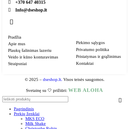
+370 647 40315
Info@dseshop.lt
Pradžia
Pirkimo sąlygos
Apie mus
Privatumo politika
Plaukų šalinimas lazeriu
Pristatymas ir grąžinimas
Veido ir kūno konturavimas
Kontaktai
Straipsniai
© 2025 –
dseshop.lt.
Visos teisės saugomos.
WEB ALOHA
Svetainę su 🤍 prižiūri:
Pagrindinis
Prekių ženklai
MKS ECO
Milk Shake
Christophe Robin