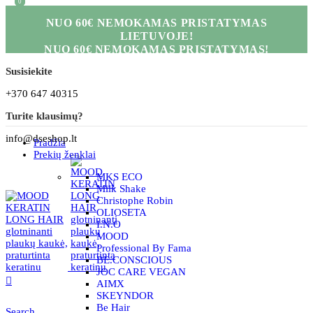
0
0
NUO 60€ NEMOKAMAS PRISTATYMAS
LIETUVOJE!
NUO 60€ NEMOKAMAS PRISTATYMAS!
Susisiekite
+370 647 40315
Turite klausimų?
info@dseshop.lt
Pradžia
Prekių ženklai
MKS ECO
Milk Shake
Christophe Robin
OLIOSETA
I.N.O
MOOD
Professional By Fama
BE.CONSCIOUS
JOC CARE VEGAN
AIMX
SKEYNDOR
Be Hair
Search