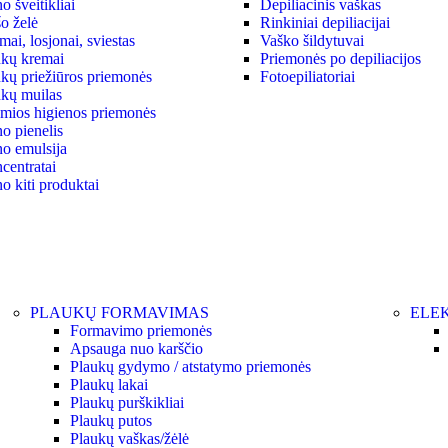
 šveitikliai
Depiliacinis vaškas
o želė
Rinkiniai depiliacijai
ai, losjonai, sviestas
Vaško šildytuvai
kų kremai
Priemonės po depiliacijos
kų priežiūros priemonės
Fotoepiliatoriai
kų muilas
ymios higienos priemonės
o pienelis
o emulsija
centratai
o kiti produktai
PLAUKŲ FORMAVIMAS
ELEK
Formavimo priemonės
Apsauga nuo karščio
Plaukų gydymo / atstatymo priemonės
Plaukų lakai
Plaukų purškikliai
Plaukų putos
Plaukų vaškas/žėlė