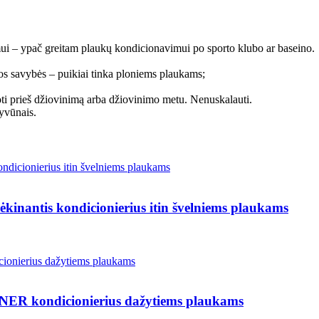
 – ypač greitam plaukų kondicionavimui po sporto klubo ar baseino.
ios savybės – puikiai tinka ploniems plaukams;
 prieš džiovinimą arba džiovinimo metu. Nenuskalauti.
yvūnais.
is kondicionierius itin švelniems plaukams
ondicionierius dažytiems plaukams