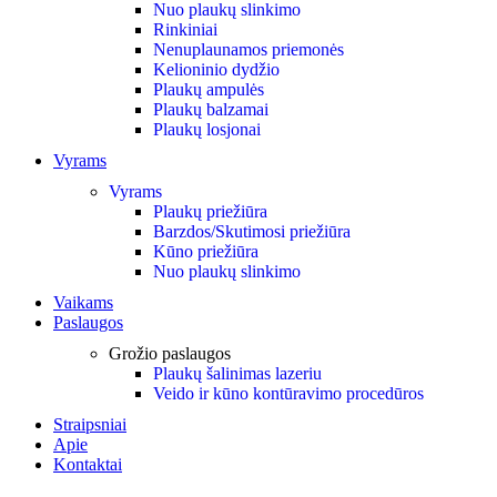
Nuo plaukų slinkimo
Rinkiniai
Nenuplaunamos priemonės
Kelioninio dydžio
Plaukų ampulės
Plaukų balzamai
Plaukų losjonai
Vyrams
Vyrams
Plaukų priežiūra
Barzdos/Skutimosi priežiūra
Kūno priežiūra
Nuo plaukų slinkimo
Vaikams
Paslaugos
Grožio paslaugos
Plaukų šalinimas lazeriu
Veido ir kūno kontūravimo procedūros
Straipsniai
Apie
Kontaktai