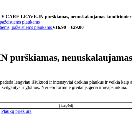
CARE LEAVE-IN purškiamas, nenuskalaujamas kondicionier
ems, pažeistiems plaukams
€
16.90
–
€
29.00
urškiamas, nenuskalaujamas k
eda lengviau iššukuoti ir intensyviai drėkina plaukus ir veikia kaip anti
žvilgantys ir glotnūs. Neriebi formulė greitai įsigeria ir neapsunkina.
Į krepšelį
Plaukų priežiūra