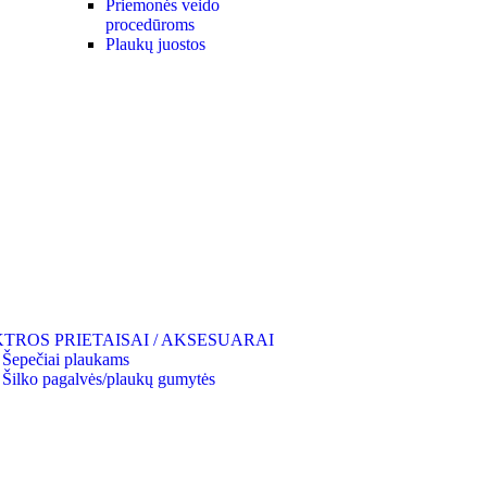
Priemonės veido
procedūroms
Plaukų juostos
TROS PRIETAISAI / AKSESUARAI
Šepečiai plaukams
Šilko pagalvės/plaukų gumytės