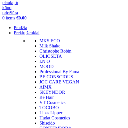
0
items
€
0.00
Pradžia
Prekių ženklai
MKS ECO
Milk Shake
Christophe Robin
OLIOSETA
I.N.O
MOOD
Professional By Fama
BE.CONSCIOUS
JOC CARE VEGAN
AIMX
SKEYNDOR
Be Hair
VT Cosmetics
TOCOBO
Lipss Lipper
Hadat Cosmetics
Shiseido