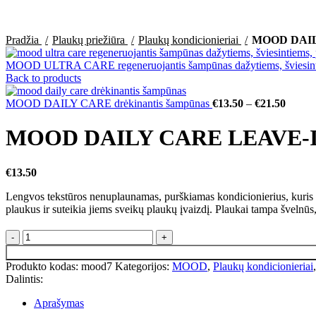
Click to enlarge
Pradžia
Plaukų priežiūra
Plaukų kondicionieriai
MOOD DAILY 
MOOD ULTRA CARE regeneruojantis šampūnas dažytiems, šviesinti
Back to products
MOOD DAILY CARE drėkinantis šampūnas
€
13.50
–
€
21.50
MOOD DAILY CARE LEAVE-IN p
€
13.50
Lengvos tekstūros nenuplaunamas, purškiamas kondicionierius, kuris pad
plaukus ir suteikia jiems sveikų plaukų įvaizdį. Plaukai tampa švelnūs, 
Produkto kodas:
mood7
Kategorijos:
MOOD
,
Plaukų kondicionieriai
,
Dalintis:
Aprašymas