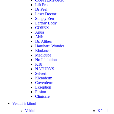
CONTEMPORA
Lift Pro
Dr Peel
Laser Doctor
Simply Zen
Earthly Body
COSRX
Anua
Abib
Dr. Althea
Haruharu Wonder
Biodance
Medicube
No Inhibition
K18
NATURYS
Selvert
Kleraderm
Coverderm
Ekseption
Fusion
Clinicare
Veidui ir kūnui
Veidui
Kūnui