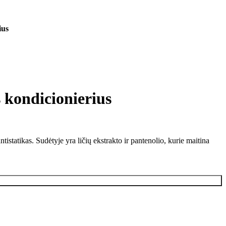
ius
ondicionierius
statikas. Sudėtyje yra ličių ekstrakto ir pantenolio, kurie maitina