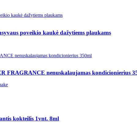
us poveikio kaukė dažytiems plaukams
RAGRANCE nenuskalaujamas kondicionierius 3
hake
s kokteilis 1vnt. 8ml