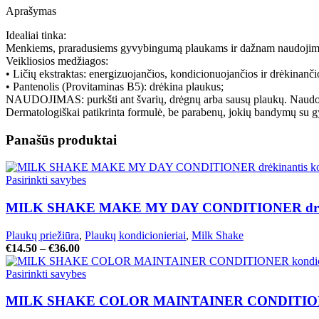
Aprašymas
Idealiai tinka:
Menkiems, praradusiems gyvybingumą plaukams ir dažnam naudojimui
Veikliosios medžiagos:
• Ličių ekstraktas: energizuojančios, kondicionuojančios ir drėkinanč
• Pantenolis (Provitaminas B5): drėkina plaukus;
NAUDOJIMAS: purkšti ant švarių, drėgnų arba sausų plaukų. Naudoti
Dermatologiškai patikrinta formulė, be parabenų, jokių bandymų su g
Panašūs produktai
Pasirinkti savybes
MILK SHAKE MAKE MY DAY CONDITIONER drėkinant
Plaukų priežiūra
,
Plaukų kondicionieriai
,
Milk Shake
€
14.50
–
€
36.00
Pasirinkti savybes
MILK SHAKE COLOR MAINTAINER CONDITIONER k