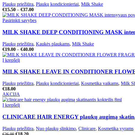
Plaukų priežiūra
,
Plaukų kondicionieriai
,
Milk Shake
€
15.50
–
€
37.00
Pasirinkti savybes
MILK SHAKE DEEP CONDITIONING MASK intensyva
Plaukų priežiūra
,
Kaukės plaukams
,
Milk Shake
€
19.00
–
€
40.00
Į krepšelį
MILK SHAKE LEAVE IN CONDITIONER FLOWER F
Plaukų priežiūra
,
Plaukų kondicionieriai
,
Kosmetika vaikams
,
Milk S
€
18.00
AKCIJA
Į krepšelį
CLINICARE HAIR ENERGY plaukų augimą skatinanti
Plaukų priežiūra
,
Nuo plaukų slinkimo
,
Clinicare
,
Kosmetika vyrams
€
18.20
€
26.00