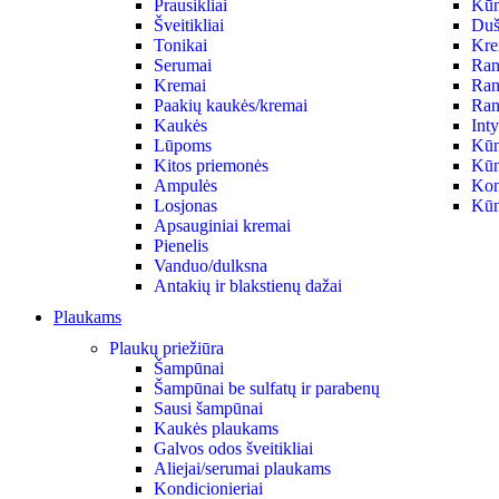
Prausikliai
Kūno
Šveitikliai
Duš
Tonikai
Krem
Serumai
Ran
Kremai
Ran
Paakių kaukės/kremai
Ran
Kaukės
Int
Lūpoms
Kūn
Kitos priemonės
Kūn
Ampulės
Kon
Losjonas
Kūn
Apsauginiai kremai
Pienelis
Vanduo/dulksna
Antakių ir blakstienų dažai
Plaukams
Plaukų priežiūra
Šampūnai
Šampūnai be sulfatų ir parabenų
Sausi šampūnai
Kaukės plaukams
Galvos odos šveitikliai
Aliejai/serumai plaukams
Kondicionieriai