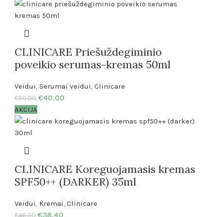
CLINICARE Priešuždegiminio
poveikio serumas-kremas 50ml
Veidui
,
Serumai veidui
,
Clinicare
€
40.00
€
50.00
AKCIJA
CLINICARE Koreguojamasis kremas
SPF50++ (DARKER) 35ml
Veidui
,
Kremai
,
Clinicare
€
38.40
€
46.00