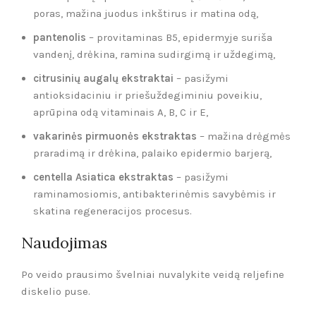
poras, mažina juodus inkštirus ir matina odą,
pantenolis
– provitaminas B5, epidermyje suriša
vandenį, drėkina, ramina sudirgimą ir uždegimą,
citrusinių augalų ekstraktai
– pasižymi
antioksidaciniu ir priešuždegiminiu poveikiu,
aprūpina odą vitaminais A, B, C ir E,
vakarinės pirmuonės ekstraktas
– mažina drėgmės
praradimą ir drėkina, palaiko epidermio barjerą,
centella Asiatica ekstraktas
– pasižymi
raminamosiomis, antibakterinėmis savybėmis ir
skatina regeneracijos procesus.
Naudojimas
Po veido prausimo švelniai nuvalykite veidą reljefine
diskelio puse.