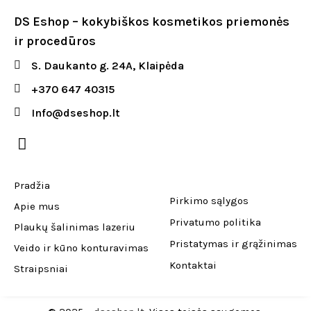
DS Eshop – kokybiškos kosmetikos priemonės
ir procedūros
S. Daukanto g. 24A, Klaipėda
+370 647 40315
Info@dseshop.lt
Pradžia
Pirkimo sąlygos
Apie mus
Privatumo politika
Plaukų šalinimas lazeriu
Pristatymas ir grąžinimas
Veido ir kūno konturavimas
Kontaktai
Straipsniai