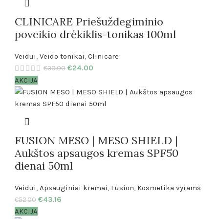
CLINICARE Priešuždegiminio
poveikio drėkiklis-tonikas 100ml
Veidui
,
Veido tonikai
,
Clinicare
€
24.00
€
30.00
AKCIJA
FUSION MESO | MESO SHIELD |
Aukštos apsaugos kremas SPF50
dienai 50ml
Veidui
,
Apsauginiai kremai
,
Fusion
,
Kosmetika vyrams
€
43.16
€
52.00
AKCIJA