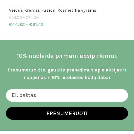
Veidui
,
Kremai
,
Fusion
,
Kosmetika vyrams
€
54.00
–
€
74.00
€
44.82
–
€
61.42
10% nuolaida pirmam apsipirkimui!
Prenumeruokite, gaukite pranešimus apie akcijas ir
naujienas + 10% nuolaidos kodą dabar
PRENUMERUOTI