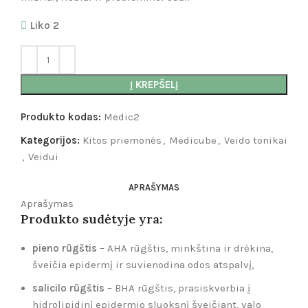
Liko 2
Į KREPŠELĮ
Produkto kodas:
Medic2
Kategorijos:
Kitos priemonės
,
Medicube
,
Veido tonikai
,
Veidui
APRAŠYMAS
Aprašymas
Produkto sudėtyje yra:
pieno rūgštis
– AHA rūgštis, minkština ir drėkina,
šveičia epidermį ir suvienodina odos atspalvį,
salicilo rūgštis
– BHA rūgštis, prasiskverbia į
hidrolipidinį epidermio sluoksnį šveičiant, valo