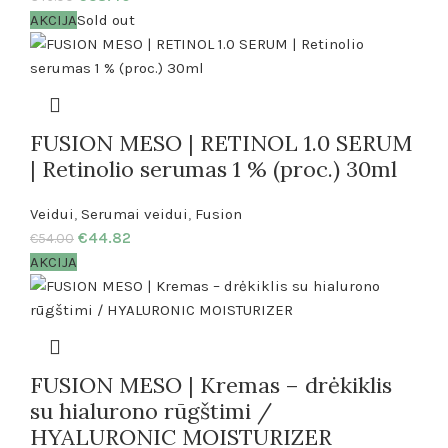
AKCIJA
Sold out
FUSION MESO | RETINOL 1.0 SERUM
| Retinolio serumas 1 % (proc.) 30ml
Veidui
,
Serumai veidui
,
Fusion
€
44.82
€
54.00
AKCIJA
FUSION MESO | Kremas – drėkiklis
su hialurono rūgštimi /
HYALURONIC MOISTURIZER