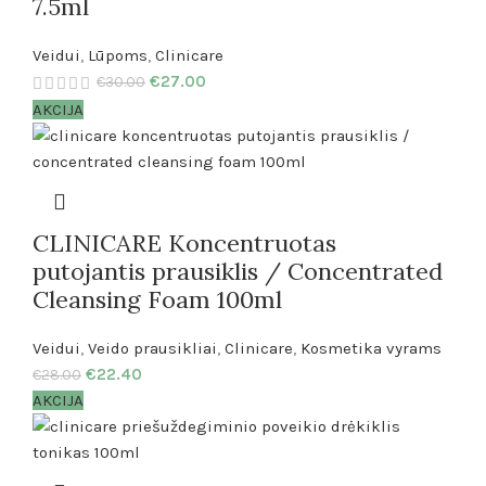
7.5ml
Veidui
,
Lūpoms
,
Clinicare
€
27.00
€
30.00
AKCIJA
CLINICARE Koncentruotas
putojantis prausiklis / Concentrated
Cleansing Foam 100ml
Veidui
,
Veido prausikliai
,
Clinicare
,
Kosmetika vyrams
€
22.40
€
28.00
AKCIJA