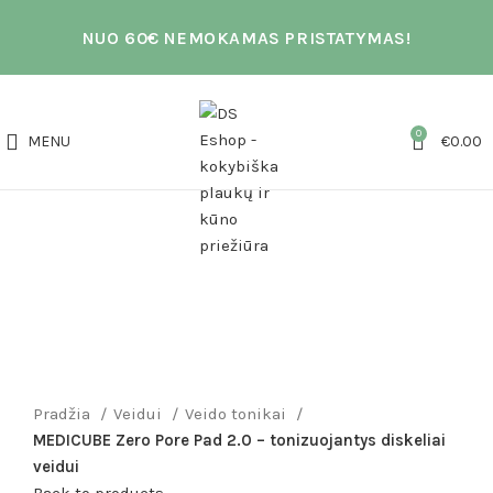
NUO 60€ NEMOKAMAS PRISTATYMAS!
0
MENU
€
0.00
AKCIJA
Click to enlarge
Pradžia
Veidui
Veido tonikai
MEDICUBE Zero Pore Pad 2.0 – tonizuojantys diskeliai
veidui