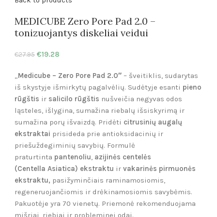
Back to products
MEDICUBE Zero Pore Pad 2.0 –
tonizuojantys diskeliai veidui
€
19.28
€
27.95
„
Medicube – Zero Pore Pad 2.0″
– šveitiklis, sudarytas
iš skystyje išmirkytų pagalvėlių. Sudėtyje esanti
pieno
rūgštis
ir
salicilo rūgštis
nušveičia negyvas odos
ląsteles, išlygina, sumažina riebalų išsiskyrimą ir
sumažina porų išvaizdą. Pridėti
citrusinių augalų
ekstraktai
prisideda prie antioksidacinių ir
priešuždegiminių savybių.
Formulė
praturtinta
pantenoliu
,
azijinės
centelės
(Centella
Asiatica) ekstraktu
ir
vakarinės pirmuonės
ekstraktu,
pasižyminčiais raminamosiomis,
regeneruojančiomis ir drėkinamosiomis savybėmis.
Pakuotėje yra 70 vienetų. Priemonė rekomenduojama
mišriai, riebiai ir probleminei odai.