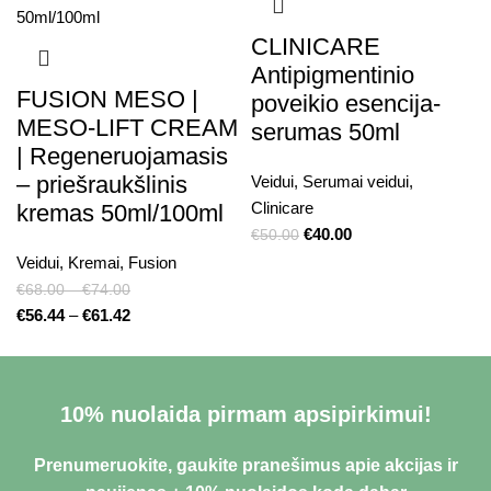
CLINICARE
Antipigmentinio
FUSION MESO |
poveikio esencija-
MESO-LIFT CREAM
serumas 50ml
| Regeneruojamasis
– priešraukšlinis
Veidui
,
Serumai veidui
,
Clinicare
kremas 50ml/100ml
€
40.00
€
50.00
Veidui
,
Kremai
,
Fusion
€
68.00
–
€
74.00
€
56.44
–
€
61.42
10% nuolaida pirmam apsipirkimui!
Prenumeruokite, gaukite pranešimus apie akcijas ir