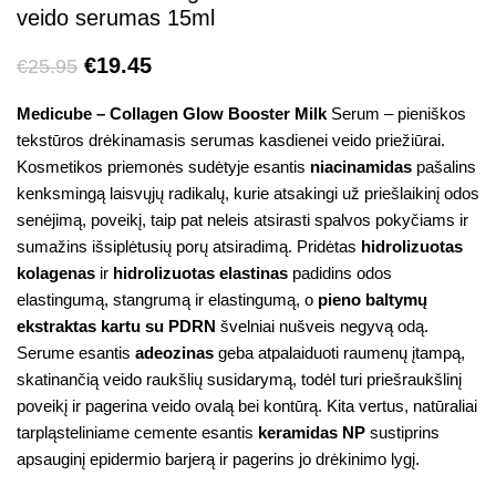
veido serumas 15ml
€
19.45
€
25.95
Medicube – Collagen Glow Booster Milk
Serum – pieniškos
tekstūros drėkinamasis serumas kasdienei veido priežiūrai.
Kosmetikos priemonės sudėtyje esantis
niacinamidas
pašalins
kenksmingą laisvųjų radikalų, kurie atsakingi už priešlaikinį odos
senėjimą, poveikį, taip pat neleis atsirasti spalvos pokyčiams ir
sumažins išsiplėtusių porų atsiradimą. Pridėtas
hidrolizuotas
kolagenas
ir
hidrolizuotas elastinas
padidins odos
elastingumą, stangrumą ir elastingumą, o
pieno baltymų
ekstraktas kartu su PDRN
švelniai nušveis negyvą odą.
Serume esantis
adeozinas
geba atpalaiduoti raumenų įtampą,
skatinančią veido raukšlių susidarymą, todėl turi priešraukšlinį
poveikį ir pagerina veido ovalą bei kontūrą. Kita vertus, natūraliai
tarpląsteliniame cemente esantis
keramidas NP
sustiprins
apsauginį epidermio barjerą ir pagerins jo drėkinimo lygį.