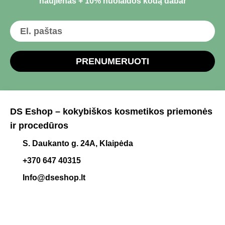
naujienas + 10% nuolaidos kodą dabar
PRENUMERUOTI
DS Eshop – kokybiškos kosmetikos priemonės
ir procedūros
S. Daukanto g. 24A, Klaipėda
+370 647 40315
Info@dseshop.lt