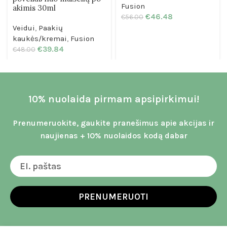
Fusion
akimis 30ml
€
46.48
€
56.00
Veidui
,
Paakių
kaukės/kremai
,
Fusion
€
39.84
€
48.00
10% nuolaida pirmam apsipirkimui!
Prenumeruokite, gaukite pranešimus apie akcijas ir
naujienas + 10% nuolaidos kodą dabar
PRENUMERUOTI