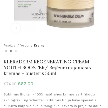
Click to enlarge
Pradžia
Veidui
Kremai
KLERADERM REGENERATING CREAM
YOUTH BOOSTER/ Regeneruojamasis
kremas – busteris 50ml
€
67.00
€
74.00
Sublimis Bio tai – 100% natūralios kilmės sertifikuoti
ekologiški ingredientai. Sublimis linija buvo specialiai
sukurta kaip visiškai ekologiško ir tvaraus projekto dalis.