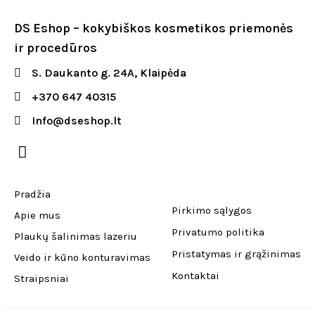
DS Eshop – kokybiškos kosmetikos priemonės
ir procedūros
S. Daukanto g. 24A, Klaipėda
+370 647 40315
Info@dseshop.lt
Pradžia
Pirkimo sąlygos
Apie mus
Privatumo politika
Plaukų šalinimas lazeriu
Pristatymas ir grąžinimas
Veido ir kūno konturavimas
Kontaktai
Straipsniai