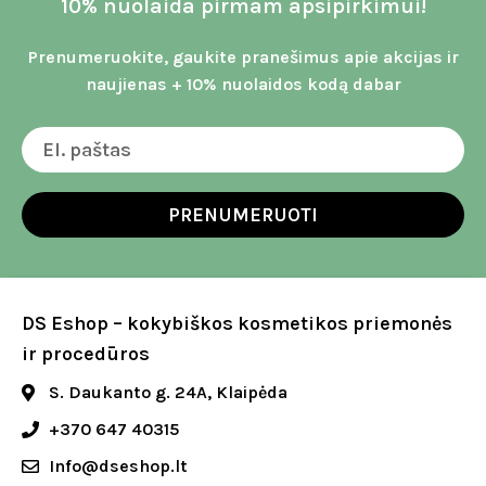
10% nuolaida pirmam apsipirkimui!
Prenumeruokite, gaukite pranešimus apie akcijas ir
naujienas + 10% nuolaidos kodą dabar
PRENUMERUOTI
DS Eshop – kokybiškos kosmetikos priemonės
ir procedūros
S. Daukanto g. 24A, Klaipėda
+370 647 40315
Info@dseshop.lt