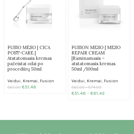
FUSIO MESO | CICA
FUSION MESO | MESO
POST-CARE |
REPAIR CREAM
Atstatomasis kremas
|Raminamasis –
pažeistai odai po
atstatomasis kremas
procedūrų 50ml
50ml /100ml
Veidui
,
Kremai
,
Fusion
Veidui
,
Kremai
,
Fusion
€
51.46
€
62.00
€
62.00
–
€
74.00
€
51.46
–
€
61.42