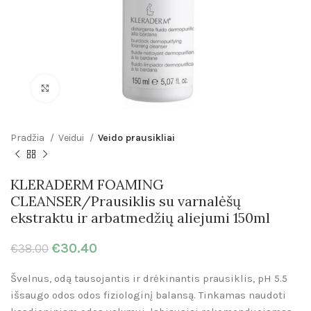
Click to enlarge
Pradžia
Veidui
Veido prausikliai
KLERADERM FOAMING
CLEANSER/Prausiklis su varnalėšų
ekstraktu ir arbatmedžių aliejumi 150ml
€
30.40
€
38.00
Švelnus, odą tausojantis ir drėkinantis prausiklis, pH 5.5
išsaugo odos odos fiziologinį balansą. Tinkamas naudoti