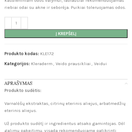
kasdieniniam odos valymui, labiausiai rekomenduojamas
riebiai odai su akne ir seborėja. Puikiai toleruojamas odos.
Į KREPŠELĮ
Produkto kodas:
KLE172
Kategorijos:
Kleraderm
,
Veido prausikliai
,
Veidui
APRAŠYMAS
Produkto sudėtis:
Varnalėšų ekstraktas, citrinų eterinis aliejus, arbatmedžių
eterinis aliejus.
Už produkto sudėtį ir ingredientus atsako gamintojas. Dėl
galimų pakeitimų, visada rekomenduojame patikrinti