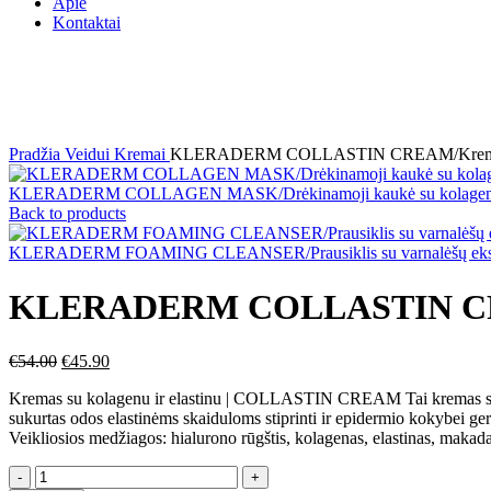
Apie
Kontaktai
AKCIJA
Click to enlarge
Pradžia
Veidui
Kremai
KLERADERM COLLASTIN CREAM/Kremas su 
KLERADERM COLLAGEN MASK/Drėkinamoji kaukė su kolagen
Back to products
KLERADERM FOAMING CLEANSER/Prausiklis su varnalėšų ekstrak
KLERADERM COLLASTIN CREAM
€
54.00
€
45.90
Kremas su kolagenu ir elastinu | COLLASTIN CREAM Tai kremas su dide
sukurtas odos elastinėms skaiduloms stiprinti ir epidermio kokybei ge
Veikliosios medžiagos: hialurono rūgštis, kolagenas, elastinas, makadam