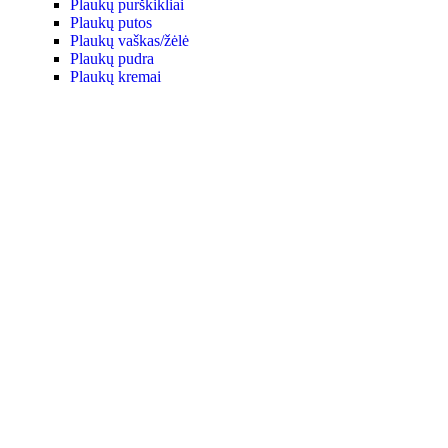
Plaukų purškikliai
Plaukų putos
Plaukų vaškas/žėlė
Plaukų pudra
Plaukų kremai