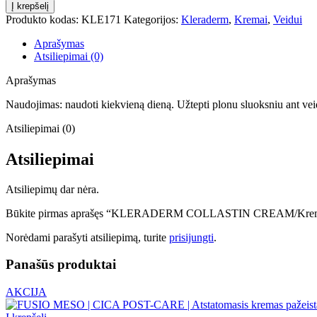
Į krepšelį
Produkto kodas:
KLE171
Kategorijos:
Kleraderm
,
Kremai
,
Veidui
Aprašymas
Atsiliepimai (0)
Aprašymas
Naudojimas: naudoti kiekvieną dieną. Užtepti plonu sluoksniu ant veid
Atsiliepimai (0)
Atsiliepimai
Atsiliepimų dar nėra.
Būkite pirmas aprašęs “KLERADERM COLLASTIN CREAM/Kremas s
Norėdami parašyti atsiliepimą, turite
prisijungti
.
Panašūs produktai
AKCIJA