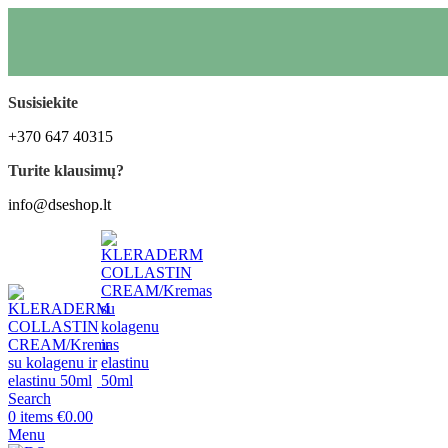
Susisiekite
+370 647 40315
Turite klausimų?
info@dseshop.lt
Search
0
items
€
0.00
Menu