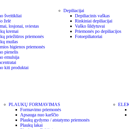
Depiliacijai
 šveitikliai
Depiliacinis vaškas
o želė
Rinkiniai depiliacijai
ai, losjonai, sviestas
Vaško šildytuvai
kų kremai
Priemonės po depiliacijos
kų priežiūros priemonės
Fotoepiliatoriai
kų muilas
ymios higienos priemonės
o pienelis
o emulsija
centratai
o kiti produktai
PLAUKŲ FORMAVIMAS
ELEK
Formavimo priemonės
Apsauga nuo karščio
Plaukų gydymo / atstatymo priemonės
Plaukų lakai