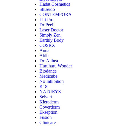
Hadat Cosmetics
Shiseido
CONTEMPORA
Lift Pro
Dr Peel
Laser Doctor
Simply Zen
Earthly Body
COSRX
Anua
Abib
Dr. Althea
Haruharu Wonder
Biodance
Medicube
No Inhibition
K18
NATURYS
Selvert
Kleraderm
Coverderm
Ekseption
Fusion
Clinicare