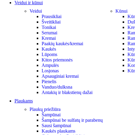
Veidui ir kūnui
Veidui
Kūnui
Prausikliai
Kūno
Šveitikliai
Duš
Tonikai
Krem
Serumai
Ran
Kremai
Ran
Paakių kaukės/kremai
Ran
Kaukės
Int
Lūpoms
Kūn
Kitos priemonės
Kūn
Ampulės
Kon
Losjonas
Kūn
Apsauginiai kremai
Pienelis
Vanduo/dulksna
Antakių ir blakstienų dažai
Plaukams
Plaukų priežiūra
Šampūnai
Šampūnai be sulfatų ir parabenų
Sausi šampūnai
Kaukės plaukams