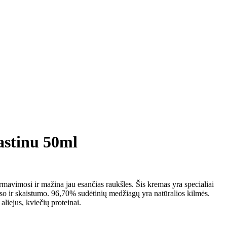
tinu 50ml
vimosi ir mažina jau esančias raukšles. Šis kremas yra specialiai
uso ir skaistumo. 96,70% sudėtinių medžiagų yra natūralios kilmės.
aliejus, kviečių proteinai.