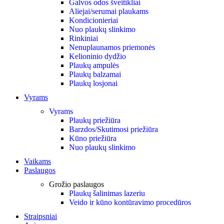
Galvos odos šveitikliai
Aliejai/serumai plaukams
Kondicionieriai
Nuo plaukų slinkimo
Rinkiniai
Nenuplaunamos priemonės
Kelioninio dydžio
Plaukų ampulės
Plaukų balzamai
Plaukų losjonai
Vyrams
Vyrams
Plaukų priežiūra
Barzdos/Skutimosi priežiūra
Kūno priežiūra
Nuo plaukų slinkimo
Vaikams
Paslaugos
Grožio paslaugos
Plaukų šalinimas lazeriu
Veido ir kūno kontūravimo procedūros
Straipsniai