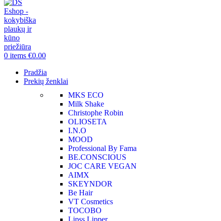
0
items
€
0.00
Pradžia
Prekių ženklai
MKS ECO
Milk Shake
Christophe Robin
OLIOSETA
I.N.O
MOOD
Professional By Fama
BE.CONSCIOUS
JOC CARE VEGAN
AIMX
SKEYNDOR
Be Hair
VT Cosmetics
TOCOBO
Lipss Lipper