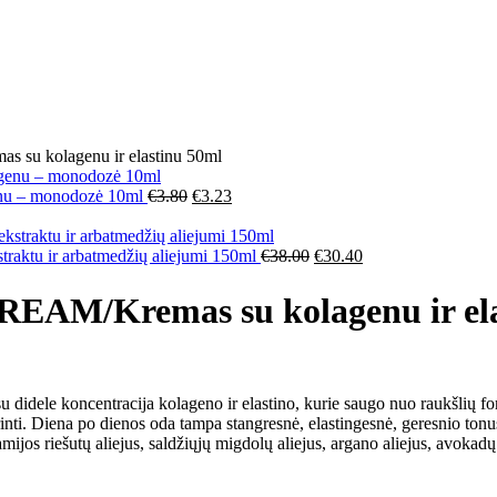
kolagenu ir elastinu 50ml
u – monodozė 10ml
€
3.80
€
3.23
tu ir arbatmedžių aliejumi 150ml
€
38.00
€
30.40
/Kremas su kolagenu ir elas
le koncentracija kolageno ir elastino, kurie saugo nuo raukšlių forma
rinti. Diena po dienos oda tampa stangresnė, elastingesnė, geresnio ton
ijos riešutų aliejus, saldžiųjų migdolų aliejus, argano aliejus, avokadų 