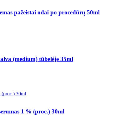
as pažeistai odai po procedūrų 50ml
va (medium) tūbelėje 35ml
rumas 1 % (proc.) 30ml