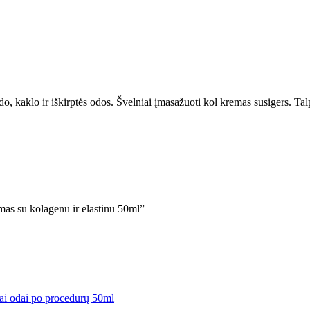
o, kaklo ir iškirptės odos. Švelniai įmasažuoti kol kremas susigers. Tal
u kolagenu ir elastinu 50ml”