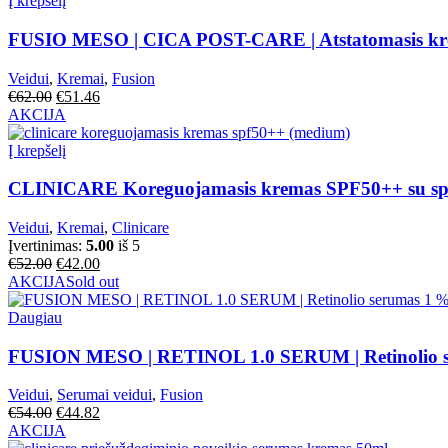
Į krepšelį
FUSIO MESO | CICA POST-CARE | Atstatomasis krem
Veidui
,
Kremai
,
Fusion
€
62.00
€
51.46
AKCIJA
Į krepšelį
CLINICARE Koreguojamasis kremas SPF50++ su spal
Veidui
,
Kremai
,
Clinicare
Įvertinimas:
5.00
iš 5
€
52.00
€
42.00
AKCIJA
Sold out
Daugiau
FUSION MESO | RETINOL 1.0 SERUM | Retinolio se
Veidui
,
Serumai veidui
,
Fusion
€
54.00
€
44.82
AKCIJA