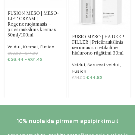
FUSION MESO | MESO-
LIFT CREAM |
Regeneruojamasis –
priešraukšlinis kremas
50ml/100ml
FUSIO MESO | HA DEEP
FILLER | Priešraukšlinis
Veidui
,
Kremai
,
Fusion
serumas su retikuline
hialurono rūgštimi 30ml
€
68.00
–
€
74.00
€
56.44
–
€
61.42
Veidui
,
Serumai veidui
,
Fusion
€
44.82
€
54.00
10% nuolaida pirmam apsipirkimui!