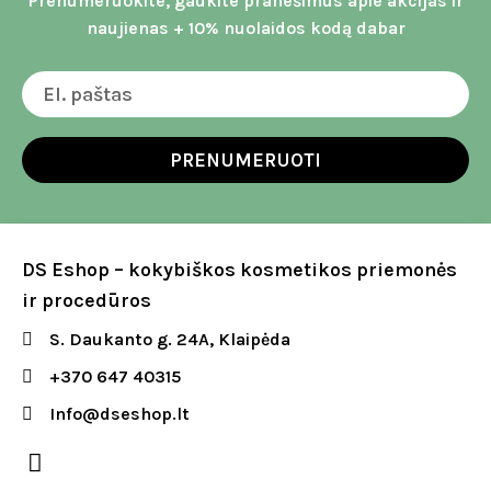
Prenumeruokite, gaukite pranešimus apie akcijas ir
naujienas + 10% nuolaidos kodą dabar
PRENUMERUOTI
DS Eshop – kokybiškos kosmetikos priemonės
ir procedūros
S. Daukanto g. 24A, Klaipėda
+370 647 40315
Info@dseshop.lt