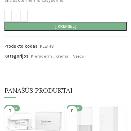
antibakterinėmis savybėmis.
Į KREPŠELĮ
Produkto kodas:
KLE143
Kategorijos:
Kleraderm
,
Kremai
,
Veidui
PANAŠŪS PRODUKTAI
AKCIJA
AKCIJA