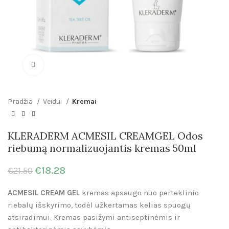
Click to enlarge
Pradžia
Veidui
Kremai
KLERADERM ACMESIL CREAMGEL Odos
riebumą normalizuojantis kremas 50ml
€
18.28
€
21.50
ACMESIL CREAM GEL
kremas apsaugo nuo perteklinio
riebalų išskyrimo, todėl užkertamas kelias spuogų
atsiradimui. Kremas pasižymi antiseptinėmis ir