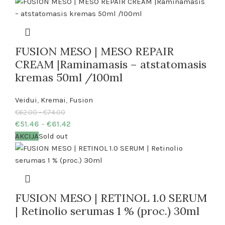
FUSION MESO | MESO REPAIR
CREAM |Raminamasis – atstatomasis
kremas 50ml /100ml
Veidui
,
Kremai
,
Fusion
€
62.00
–
€
74.00
€
51.46
–
€
61.42
AKCIJA
Sold out
FUSION MESO | RETINOL 1.0 SERUM
| Retinolio serumas 1 % (proc.) 30ml