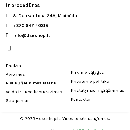
ir procedūros
S. Daukanto g. 24A, Klaipėda
+370 647 40315
Info@dseshop.lt
Pradžia
Pirkimo sąlygos
Apie mus
Privatumo politika
Plaukų šalinimas lazeriu
Pristatymas ir grąžinimas
Veido ir kūno konturavimas
Kontaktai
Straipsniai
© 2025 –
dseshop.lt.
Visos teisės saugomos.