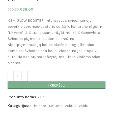
€
38.00
€
50.00
X3M GLOW BOOSTER. Intensyvaus šviesinamojo
poveikio serumas-busteris su 20 % haliurono rūgštimi
(LMWHA), 3 % traneksamo rūgštimi ir 1 % Genowhite.
Šviesina pigmentines dėmes, mažina
hiperpigmentaciją bei po aknės spuogų likusias
dėmeles. Šviesina oda bei suvienodina jos atspalvį,
suteikia skaistumo ir švytėjimo. Tinka visiems odos
tipams.
Į KREPŠELĮ
Produkto kodas:
cli.1
Kategorijos:
Clinicare
,
Serumai veidui
,
Veidui