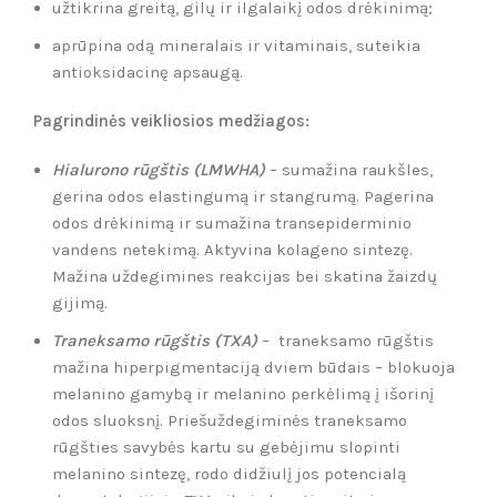
užtikrina greitą, gilų ir ilgalaikį odos drėkinimą;
aprūpina odą mineralais ir vitaminais, suteikia
antioksidacinę apsaugą.
Pagrindinės veikliosios medžiagos:
Hialurono rūgštis (LMWHA)
–
sumažina raukšles,
gerina odos elastingumą ir stangrumą. Pagerina
odos drėkinimą ir sumažina transepiderminio
vandens netekimą. Aktyvina kolageno sintezę.
Mažina uždegimines reakcijas bei skatina žaizdų
gijimą.
Traneksamo rūgštis (TXA)
–
traneksamo rūgštis
mažina hiperpigmentaciją dviem būdais – blokuoja
melanino gamybą ir melanino perkėlimą į išorinį
odos sluoksnį. Priešuždegiminės traneksamo
rūgšties savybės kartu su gebėjimu slopinti
melanino sintezę, rodo didžiulį jos potencialą