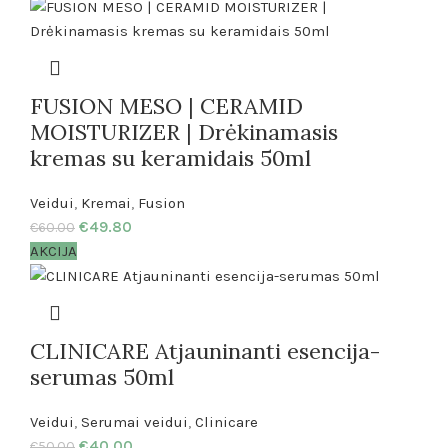
FUSION MESO | CERAMID
MOISTURIZER | Drėkinamasis
kremas su keramidais 50ml
Veidui
,
Kremai
,
Fusion
€
49.80
€
60.00
AKCIJA
CLINICARE Atjauninanti esencija-
serumas 50ml
Veidui
,
Serumai veidui
,
Clinicare
€
40.00
€
50.00