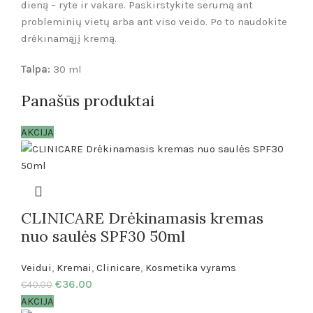
dieną – ryte ir vakare. Paskirstykite serumą ant
probleminių vietų arba ant viso veido. Po to naudokite
drėkinamąjį kremą.
Talpa:
30 ml
Panašūs produktai
AKCIJA
CLINICARE Drėkinamasis kremas
nuo saulės SPF30 50ml
Veidui
,
Kremai
,
Clinicare
,
Kosmetika vyrams
€
36.00
€
40.00
AKCIJA