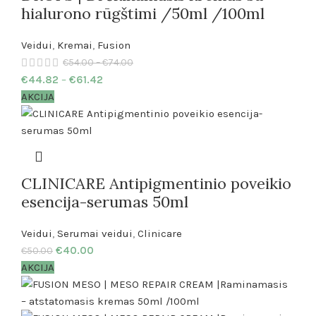
hialurono rūgštimi /50ml /100ml
Veidui
,
Kremai
,
Fusion
€
54.00
–
€
74.00
€
44.82
–
€
61.42
AKCIJA
CLINICARE Antipigmentinio poveikio
esencija-serumas 50ml
Veidui
,
Serumai veidui
,
Clinicare
€
40.00
€
50.00
AKCIJA