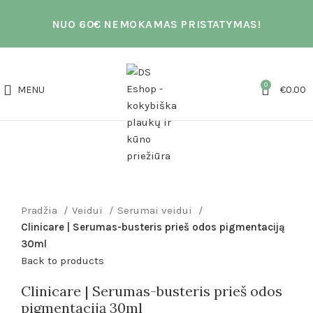
NUO 60€ NEMOKAMAS PRISTATYMAS!
0
MENU
€
0.00
AKCIJA
Click to enlarge
Pradžia
Veidui
Serumai veidui
Clinicare | Serumas-busteris prieš odos pigmentaciją
30ml
Back to products
Clinicare | Serumas-busteris prieš odos
pigmentaciją 30ml