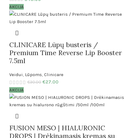
AKCIJA
CLINICARE Lūpų busteris /
Premium Time Reverse Lip Booster
7.5ml
Veidui
,
Lūpoms
,
Clinicare
€
27.00
€
30.00
AKCIJA
FUSION MESO | HIALURONIC
DROPS | Drėkinamasis kremas su