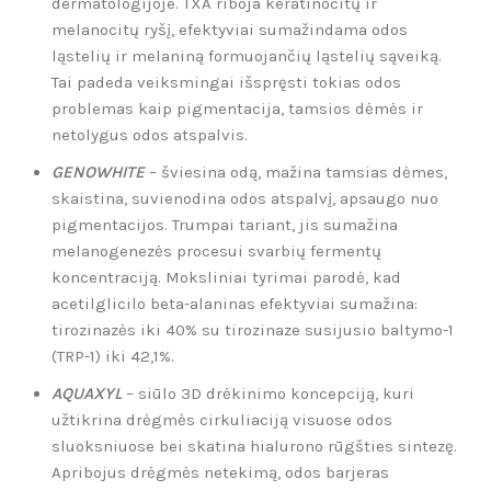
dermatologijoje. TXA riboja keratinocitų ir
melanocitų ryšį, efektyviai sumažindama odos
ląstelių ir melaniną formuojančių ląstelių sąveiką.
Tai padeda veiksmingai išspręsti tokias odos
problemas kaip pigmentacija, tamsios dėmės ir
netolygus odos atspalvis.
GENOWHITE
–
šviesina odą, mažina tamsias dėmes,
skaistina, suvienodina odos atspalvį, apsaugo nuo
pigmentacijos. Trumpai tariant, jis sumažina
melanogenezės procesui svarbių fermentų
koncentraciją. Moksliniai tyrimai parodė, kad
acetilglicilo beta-alaninas efektyviai sumažina:
tirozinazės iki 40% su tirozinaze susijusio baltymo-1
(TRP-1) iki 42,1%.
AQUAXYL
–
siūlo 3D drėkinimo koncepciją, kuri
užtikrina drėgmės cirkuliaciją visuose odos
sluoksniuose bei skatina hialurono rūgšties sintezę.
Apribojus drėgmės netekimą, odos barjeras