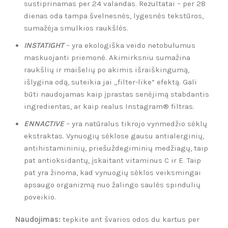
sustiprinamas per 24 valandas. Rezultatai – per 28
dienas oda tampa švelnesnės, lygesnės tekstūros,
sumažėja smulkios raukšlės.
INSTATIGHT
–
yra ekologiška veido netobulumus
maskuojanti priemonė. Akimirksniu sumažina
raukšlių ir maišelių po akimis išraiškingumą,
išlygina odą, suteikia jai „filter-like“ efektą. Gali
būti naudojamas kaip įprastas senėjimą stabdantis
ingredientas, ar kaip realus Instagram® filtras.
ENNACTIVE
–
yra natūralus tikrojo vynmedžio sėklų
ekstraktas. Vynuogių sėklose gausu antialerginių,
antihistamininių, priešuždegiminių medžiagų, taip
pat antioksidantų, įskaitant vitaminus C ir E. Taip
pat yra žinoma, kad vynuogių sėklos veiksmingai
apsaugo organizmą nuo žalingo saulės spindulių
poveikio.
Naudojimas:
tepkite ant švarios odos du kartus per