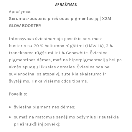
APRAŠYMAS
Aprašymas
Serumas-busteris prieš odos pigmentaciją | X3M
GLOW BOOSTER
Intensyvaus š
viesin
amojo poveikio serumas-
busteris
su 20 %
haliurono
rūgštimi
(LMWHA), 3
%
traneksamo rūgštimi ir 1 % Genowhite. Šviesina
pigmentines dėmes, mažina hiperpigmentaciją bei po
aknės spuogų likusias dėmeles. Šviesina oda bei
suvienodina jos atspalvį, suteikia skaistumo ir
švytėjimo. Tinka visiems odos tipams.
Poveikis:
šviesina pigmentines dėmes;
sumažina matomus senėjimo požymius ir suteikia
priešraukšlinį poveikį;