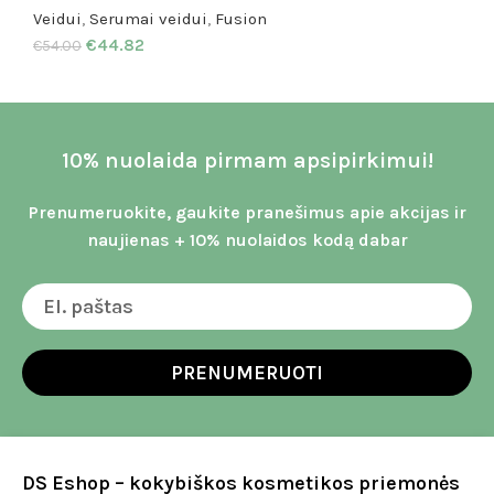
Veidui
,
Serumai veidui
,
Fusion
€
44.82
€
54.00
10% nuolaida pirmam apsipirkimui!
Prenumeruokite, gaukite pranešimus apie akcijas ir
naujienas + 10% nuolaidos kodą dabar
PRENUMERUOTI
DS Eshop – kokybiškos kosmetikos priemonės