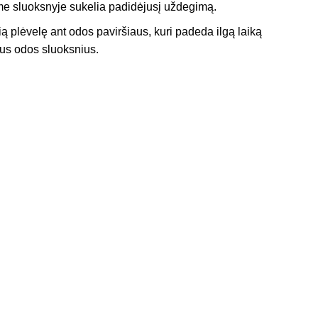
iame sluoksnyje sukelia padidėjusį uždegimą.
ią plėvelę ant odos paviršiaus, kuri padeda ilgą laiką
us odos sluoksnius.