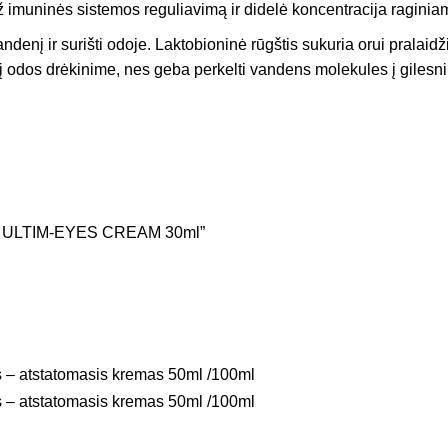
 už imuninės sistemos reguliavimą ir didelė koncentracija ragin
denį ir surišti odoje. Laktobioninė rūgštis sukuria orui pralaidž
 odos drėkinime, nes geba perkelti vandens molekules į gilesni
s / ULTIM-EYES CREAM 30ml”