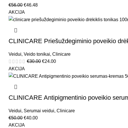
€
56.00
€
46.48
AKCIJA
CLINICARE Priešuždegiminio poveikio drėk
Veidui
,
Veido tonikai
,
Clinicare
€
30.00
€
24.00
AKCIJA
CLINICARE Antipigmentinio poveikio seru
Veidui
,
Serumai veidui
,
Clinicare
€
50.00
€
40.00
AKCIJA