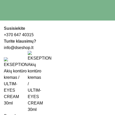
Susisiekite
+370 647 40315
Turite klausimų?
info@dseshop.lt