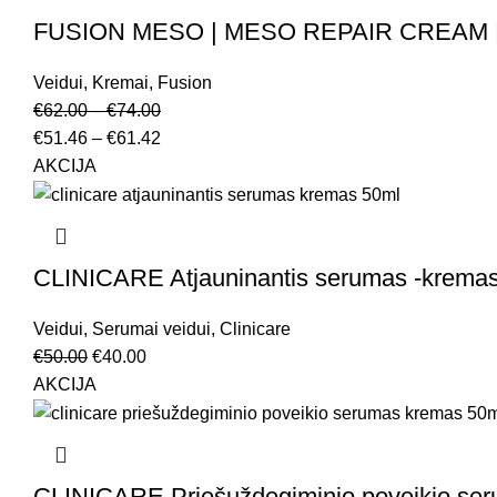
FUSION MESO | MESO REPAIR CREAM |Ram
Veidui
,
Kremai
,
Fusion
€
62.00
–
€
74.00
€
51.46
–
€
61.42
AKCIJA
CLINICARE Atjauninantis serumas -krema
Veidui
,
Serumai veidui
,
Clinicare
€
50.00
€
40.00
AKCIJA
CLINICARE Priešuždegiminio poveikio se