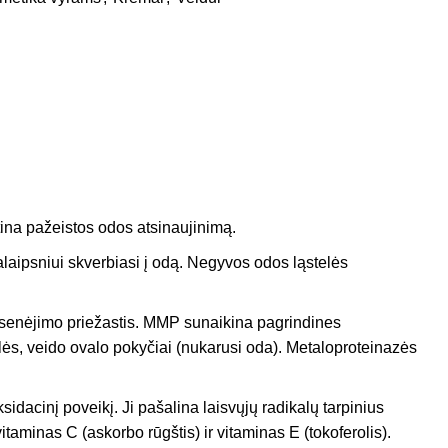
tina pažeistos odos atsinaujinimą.
palaipsniui skverbiasi į odą. Negyvos odos ląstelės
s senėjimo priežastis. MMP sunaikina pagrindines
lės, veido ovalo pokyčiai (nukarusi oda). Metaloproteinazės
sidacinį poveikį. Ji pašalina laisvųjų radikalų tarpinius
taminas C (askorbo rūgštis) ir vitaminas E (tokoferolis).