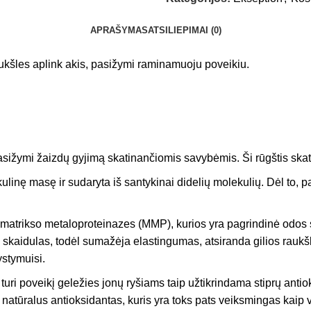
APRAŠYMAS
ATSILIEPIMAI (0)
aukšles aplink akis, pasižymi raminamuoju poveikiu.
 pasižymi žaizdų gyjimą skatinančiomis savybėmis. Ši rūgštis ska
kulinę masę ir sudaryta iš santykinai didelių molekulių. Dėl to, 
na matrikso metaloproteinazes (MMP), kurios yra pagrindinė odo
skaidulas, todėl sumažėja elastingumas, atsiranda gilios raukš
ystymuisi.
turi poveikį geležies jonų ryšiams taip užtikrindama stiprų antiok
atūralus antioksidantas, kuris yra toks pats veiksmingas kaip vi