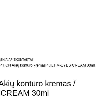
SNIAI
APIE
KONTAKTAI
TION Akių kontūro kremas / ULTIM-EYES CREAM 30ml
ių kontūro kremas /
 CREAM 30ml