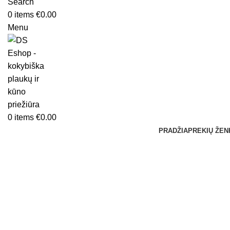
Search
0
items
€
0.00
Menu
0
items
€
0.00
PRADŽIA
PREKIŲ ŽEN
Click to enlarge