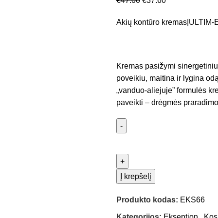
€
47.00
€
37.60
Akių kontūro kremas|ULTI
Kremas pasižymi sinergetiniu 
poveikiu, maitina ir lygina o
„vanduo-aliejuje” formulės k
paveikti – drėgmės praradimo
Į krepšelį
Produkto kodas:
EKS66
Kategorijos:
Ekseption
,
Kos