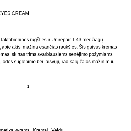
M-EYES CREAM
laktobioninės rūgšties ir Unirepair T-43 medžiagų
dą apie akis, mažina esančias raukšles. Šis gaivus kremas
remas, skirtas trims svarbiausiems senėjimo požymiams
, odos suglebimo bei laisvųjų radikalų žalos mažinimui.
metika vyrams
,
Kremai
,
Veidui