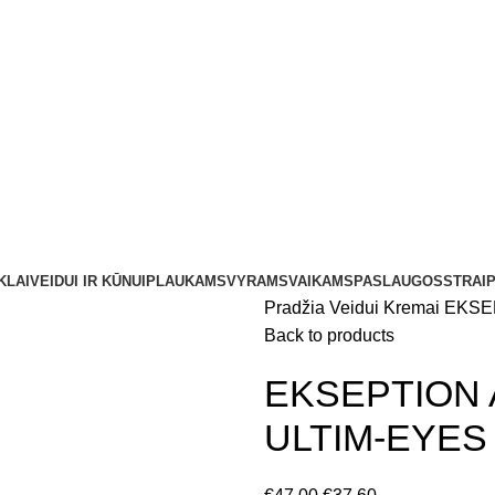
KLAI
VEIDUI IR KŪNUI
PLAUKAMS
VYRAMS
VAIKAMS
PASLAUGOS
STRAIP
Pradžia
Veidui
Kremai
EKSEP
Back to products
EKSEPTION Ak
ULTIM-EYES