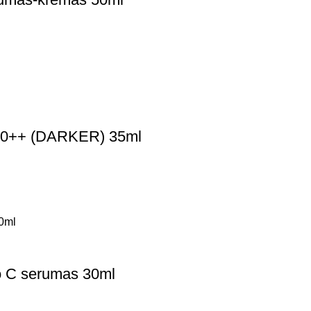
50++ (DARKER) 35ml
o C serumas 30ml