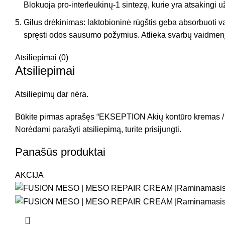
Blokuoja pro-interleukinų-1 sintezę, kurie yra atsakingi
Gilus drėkinimas: laktobioninė rūgštis geba absorbuoti van
spręsti odos sausumo požymius. Atlieka svarbų vaidmenį
Atsiliepimai (0)
Atsiliepimai
Atsiliepimų dar nėra.
Būkite pirmas aprašęs “EKSEPTION Akių kontūro krema
Norėdami parašyti atsiliepimą, turite
prisijungti
.
Panašūs produktai
AKCIJA