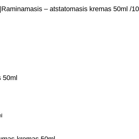
inamasis – atstatomasis kremas 50ml /1
s 50ml
rumas-kremas 50ml