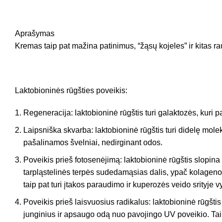
Aprašymas
Kremas taip pat mažina patinimus, “žąsų kojeles” ir kitas r
Laktobioninės rūgšties poveikis:
Regeneracija: laktobioninė rūgštis turi galaktozės, kuri
Laipsniška skvarba: laktobioninė rūgštis turi didelę mole
pašalinamos švelniai, nedirginant odos.
Poveikis prieš fotosenėjimą: laktobioninė rūgštis slopi
tarpląstelinės terpės sudedamąsias dalis, ypač kolageno 
taip pat turi įtakos paraudimo ir kuperozės veido srityje v
Poveikis prieš laisvuosius radikalus: laktobioninė rūgštis 
junginius ir apsaugo odą nuo pavojingo UV poveikio. Tai n