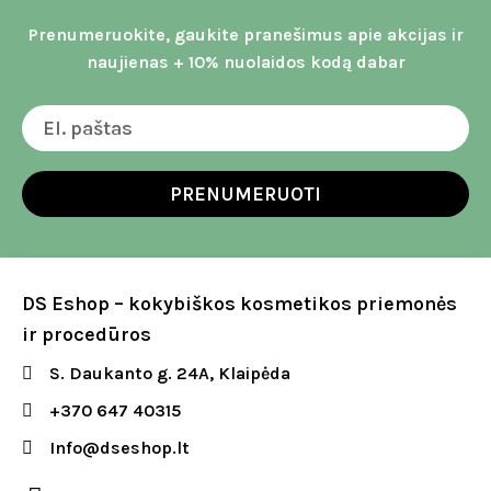
Prenumeruokite, gaukite pranešimus apie akcijas ir
naujienas + 10% nuolaidos kodą dabar
PRENUMERUOTI
DS Eshop – kokybiškos kosmetikos priemonės
ir procedūros
S. Daukanto g. 24A, Klaipėda
+370 647 40315
Info@dseshop.lt