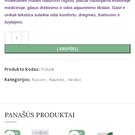
molekulinės masės hialurono rūgštis, plačiai naudojama estetinėje
medicinoje, gilaus drėkinimo ir odos atjauninimo tikslais. Gaivi ir
unikali tekstūra suteikia odai komforto, drėgmės, švelnumo ir
švytėjimo.
Į KREPŠELĮ
Produkto kodas:
FUS26
Kategorijos:
Fusion
,
Kaukės
,
Veidui
PANAŠŪS PRODUKTAI
AKCIJA
AKCIJA