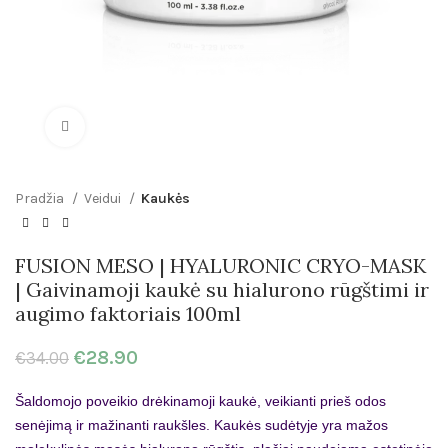
Click to enlarge
Pradžia
Veidui
Kaukės
FUSION MESO | HYALURONIC CRYO-MASK
| Gaivinamoji kaukė su hialurono rūgštimi ir
augimo faktoriais 100ml
€
28.90
€
34.00
Šaldomojo poveikio drėkinamoji kaukė, veikianti prieš odos
senėjimą ir mažinanti raukšles. Kaukės sudėtyje yra mažos