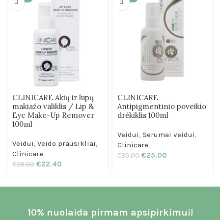
CLINICARE Akių ir lūpų
CLINICARE
makiažo valiklis / Lip &
Antipigmentinio poveikio
Eye Make-Up Remover
drėkiklis 100ml
100ml
Veidui
,
Serumai veidui
,
Veidui
,
Veido prausikliai
,
Clinicare
Clinicare
€
25.00
€
30.00
€
22.40
€
28.00
10% nuolaida pirmam apsipirkimui!