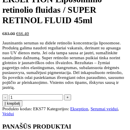
retinolio fluidas / SUPER
RETINOL FLUID 45ml
€
83.00
€
66.40
Jauninantis serumas su didele retinolio koncentracija liposomose.
Produktą galima naudoti reguliariai vakarais, derinant su apsauga
nuo UV dienos metu. Jei oda tampa sausa ar jautri, sumažinkite
naudojimo dažnumą. Super retinolio serumas puikiai tinka norint
glotnios ir jaunatviškos odos išvaizdos. Rezultatas – žymiai
pagerėjęs odos elastingumas, stangrumas, subalansuota drėgmės
pusiausvyra, sumažėjusi pigmentacija. Dėl inkapsuliuoto retinolio,
šis poveikis odai pasiekiamas išvengiant odos paraudimo, sausumo
pojūčio ar pleiskanojimo. Visiems odos tipams, išskyrus sausą ir
jautrią.
Į krepšelį
Produkto kodas:
EKS77
Kategorijos:
Ekseption
,
Serumai veidui
,
Veidui
PANAŠŪS PRODUKTAI