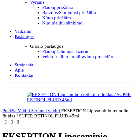
Vyrams
Plaukų priežiūra
Barzdos/Skutimosi priežiūra
Kūno priežiūra
Nuo plaukų slinkimo
Vaikams
Paslaugos
Grožio paslaugos
Plaukų šalinimas lazeriu
Veido ir kūno kontūravimo procedūros
Straipsniai
Apie
Kontaktai
Pradžia
Veidui
Serumai veidui
EKSEPTION Liposominio retinolio
fluidas / SUPER RETINOL FLUID 45ml
EKSEPTION Liposominio