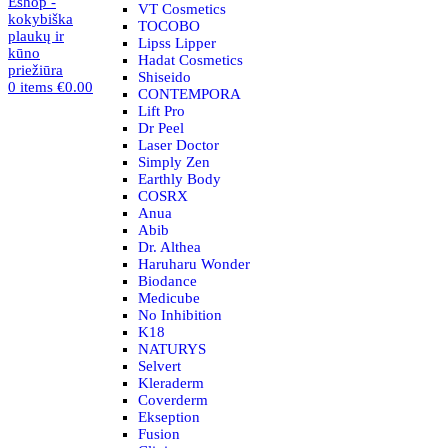
VT Cosmetics
TOCOBO
Lipss Lipper
Hadat Cosmetics
Shiseido
0
items
€
0.00
CONTEMPORA
Lift Pro
Dr Peel
Laser Doctor
Simply Zen
Earthly Body
COSRX
Anua
Abib
Dr. Althea
Haruharu Wonder
Biodance
Medicube
No Inhibition
K18
NATURYS
Selvert
Kleraderm
Coverderm
Ekseption
Fusion