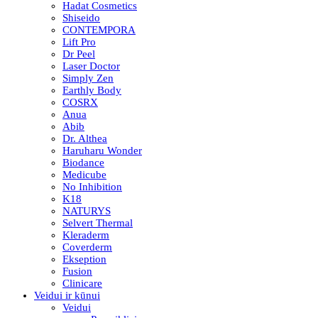
Hadat Cosmetics
Shiseido
CONTEMPORA
Lift Pro
Dr Peel
Laser Doctor
Simply Zen
Earthly Body
COSRX
Anua
Abib
Dr. Althea
Haruharu Wonder
Biodance
Medicube
No Inhibition
K18
NATURYS
Selvert Thermal
Kleraderm
Coverderm
Ekseption
Fusion
Clinicare
Veidui ir kūnui
Veidui