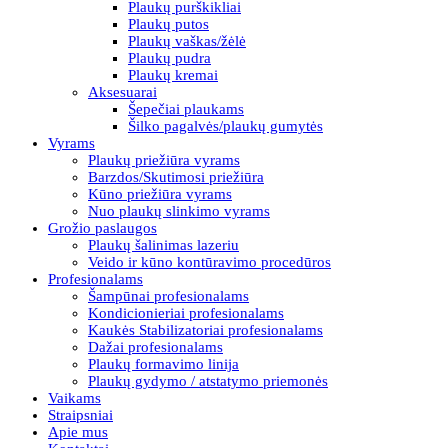
Plaukų purškikliai
Plaukų putos
Plaukų vaškas/žėlė
Plaukų pudra
Plaukų kremai
Aksesuarai
Šepečiai plaukams
Šilko pagalvės/plaukų gumytės
Vyrams
Plaukų priežiūra vyrams
Barzdos/Skutimosi priežiūra
Kūno priežiūra vyrams
Nuo plaukų slinkimo vyrams
Grožio paslaugos
Plaukų šalinimas lazeriu
Veido ir kūno kontūravimo procedūros
Profesionalams
Šampūnai profesionalams
Kondicionieriai profesionalams
Kaukės Stabilizatoriai profesionalams
Dažai profesionalams
Plaukų formavimo linija
Plaukų gydymo / atstatymo priemonės
Vaikams
Straipsniai
Apie mus