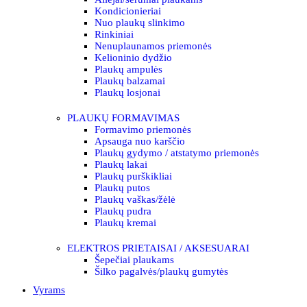
Kondicionieriai
Nuo plaukų slinkimo
Rinkiniai
Nenuplaunamos priemonės
Kelioninio dydžio
Plaukų ampulės
Plaukų balzamai
Plaukų losjonai
PLAUKŲ FORMAVIMAS
Formavimo priemonės
Apsauga nuo karščio
Plaukų gydymo / atstatymo priemonės
Plaukų lakai
Plaukų purškikliai
Plaukų putos
Plaukų vaškas/žėlė
Plaukų pudra
Plaukų kremai
ELEKTROS PRIETAISAI / AKSESUARAI
Šepečiai plaukams
Šilko pagalvės/plaukų gumytės
Vyrams