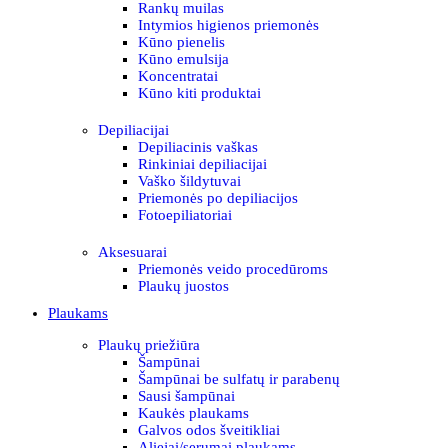
Rankų muilas
Intymios higienos priemonės
Kūno pienelis
Kūno emulsija
Koncentratai
Kūno kiti produktai
Depiliacijai
Depiliacinis vaškas
Rinkiniai depiliacijai
Vaško šildytuvai
Priemonės po depiliacijos
Fotoepiliatoriai
Aksesuarai
Priemonės veido procedūroms
Plaukų juostos
Plaukams
Plaukų priežiūra
Šampūnai
Šampūnai be sulfatų ir parabenų
Sausi šampūnai
Kaukės plaukams
Galvos odos šveitikliai
Aliejai/serumai plaukams