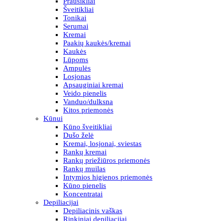
Prausikliai
Šveitikliai
Tonikai
Serumai
Kremai
Paakių kaukės/kremai
Kaukės
Lūpoms
Ampulės
Losjonas
Apsauginiai kremai
Veido pienelis
Vanduo/dulksna
Kitos priemonės
Kūnui
Kūno šveitikliai
Dušo želė
Kremai, losjonai, sviestas
Rankų kremai
Rankų priežiūros priemonės
Rankų muilas
Intymios higienos priemonės
Kūno pienelis
Koncentratai
Depiliacijai
Depiliacinis vaškas
Rinkiniai depiliacijai