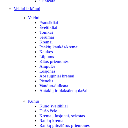
Clinicare
Veidui ir kūnui
Veidui
Prausikliai
Šveitikliai
Tonikai
Serumai
Kremai
Paakių kaukės/kremai
Kaukės
Lūpoms
Kitos priemonės
Ampulės
Losjonas
Apsauginiai kremai
Pienelis
Vanduo/dulksna
Antakių ir blakstienų dažai
Kūnui
Kūno šveitikliai
Dušo želė
Kremai, losjonai, sviestas
Rankų kremai
Rankų priežiūros priemonės