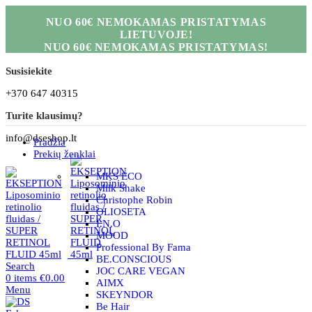
NUO 60€ NEMOKAMAS PRISTATYMAS
LIETUVOJE!
NUO 60€ NEMOKAMAS PRISTATYMAS!
Susisiekite
+370 647 40315
Turite klausimų?
info@dseshop.lt
Pradžia
Prekių ženklai
MKS ECO
Milk Shake
Christophe Robin
OLIOSETA
I.N.O
MOOD
Professional By Fama
BE.CONSCIOUS
Search
JOC CARE VEGAN
0
items
€
0.00
AIMX
Menu
SKEYNDOR
Be Hair