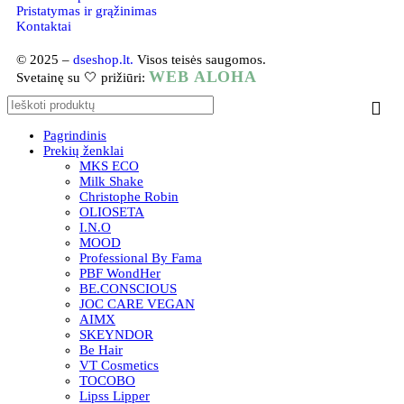
Pristatymas ir grąžinimas
Kontaktai
© 2025 –
dseshop.lt.
Visos teisės saugomos.
WEB ALOHA
Svetainę su 🤍 prižiūri:
Pagrindinis
Prekių ženklai
MKS ECO
Milk Shake
Christophe Robin
OLIOSETA
I.N.O
MOOD
Professional By Fama
PBF WondHer
BE.CONSCIOUS
JOC CARE VEGAN
AIMX
SKEYNDOR
Be Hair
VT Cosmetics
TOCOBO
Lipss Lipper