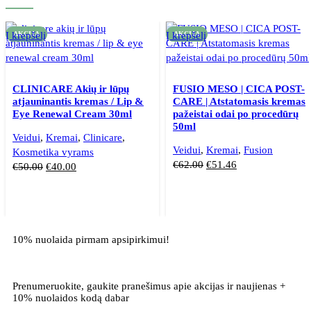
Į krepšelį
AKCIJA
Į krepšelį
AKCIJA
CLINICARE Akių ir lūpų
FUSIO MESO | CICA POST-
atjauninantis kremas / Lip &
CARE | Atstatomasis kremas
Eye Renewal Cream 30ml
pažeistai odai po procedūrų
50ml
Veidui
,
Kremai
,
Clinicare
,
Veidui
,
Kremai
,
Fusion
Kosmetika vyrams
€
62.00
€
51.46
€
50.00
€
40.00
10% nuolaida pirmam apsipirkimui!
Prenumeruokite, gaukite pranešimus apie akcijas ir naujienas +
10% nuolaidos kodą dabar