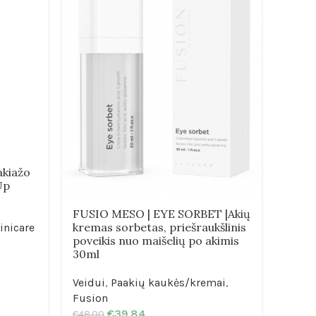
akiažo
CLIN
Up
pove
FUSIO MESO | EYE SORBET |Akių
Veidu
kremas sorbetas, priešraukšlinis
inicare
€
50.0
poveikis nuo maišelių po akimis
30ml
Veidui
,
Paakių kaukės/kremai
,
Fusion
€
39.84
€
48.00