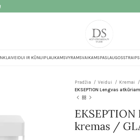
!
NKLAI
VEIDUI IR KŪNUI
PLAUKAMS
VYRAMS
VAIKAMS
PASLAUGOS
STRAIPS
Pradžia
Veidui
Kremai
EKSEPTION Lengvas atkūriam
EKSEPTION L
kremas / G