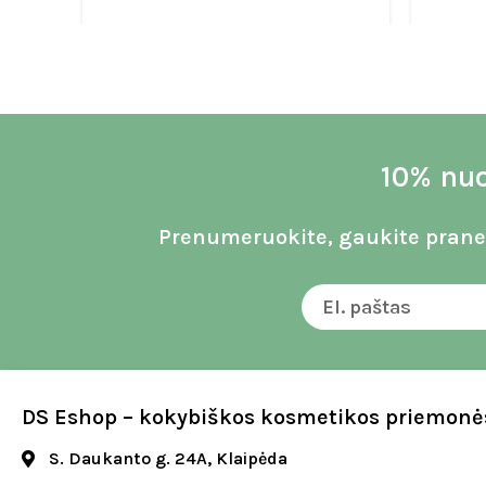
10% nuo
Prenumeruokite, gaukite praneš
DS Eshop – kokybiškos kosmetikos priemonės
S. Daukanto g. 24A, Klaipėda