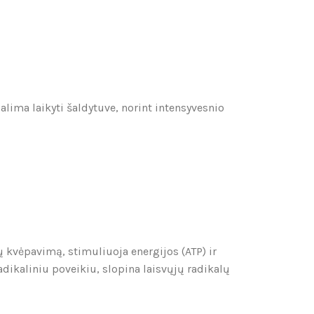
alima laikyti šaldytuve, norint intensyvesnio
ų kvėpavimą, stimuliuoja energijos (ATP) ir
ikaliniu poveikiu, slopina laisvųjų radikalų