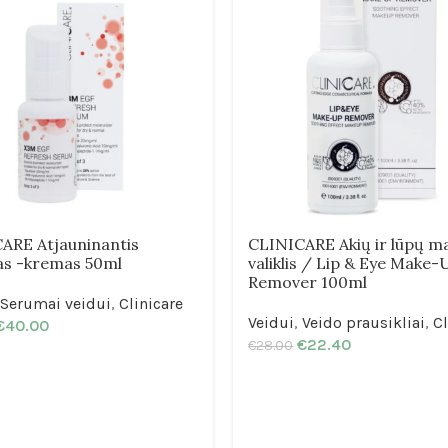
ARE Atjauninantis
CLINICARE Akių ir lūpų m
s -kremas 50ml
valiklis / Lip & Eye Make-
Remover 100ml
Serumai veidui
,
Clinicare
Veidui
,
Veido prausikliai
,
Cl
€
40.00
€
22.40
€
28.00