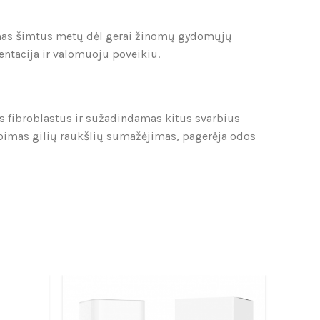
amas šimtus metų dėl gerai žinomų gydomųjų
entacija ir valomuoju poveikiu.
ius fibroblastus ir sužadindamas kitus svarbius
ebimas gilių raukšlių sumažėjimas, pagerėja odos
AKCIJA