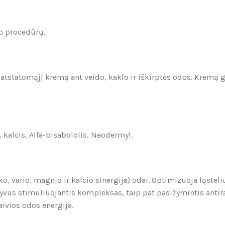
o procedūrų.
 atstatomąjį kremą ant veido, kaklo ir iškirptės odos. Kremą g
 kalcis, Alfa-bisabololis, Neodermyl.
, vario, magnio ir kalcio sinergija) odai. Optimizuoja ląsteli
vus stimuliuojantis kompleksas, taip pat pasižymintis antirad
aivios odos energija.