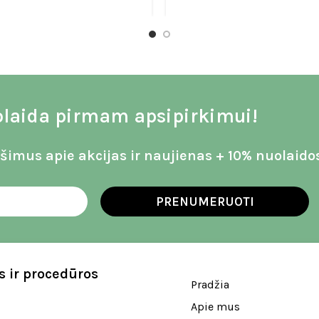
laida pirmam apsipirkimui!
imus apie akcijas ir naujienas + 10% nuolaido
PRENUMERUOTI
 ir procedūros
Pradžia
Apie mus