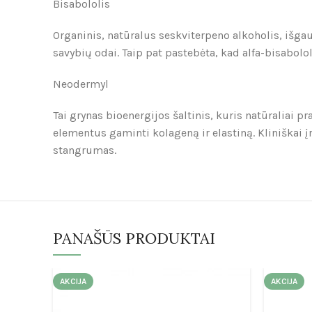
Bisabololis
Organinis, natūralus seskviterpeno alkoholis, i
savybių odai. Taip pat pastebėta, kad alfa-bisabol
Neodermyl
Tai grynas bioenergijos šaltinis, kuris natūraliai 
elementus gaminti kolageną ir elastiną. Kliniškai
stangrumas.
PANAŠŪS PRODUKTAI
AKCIJA
AKCIJA