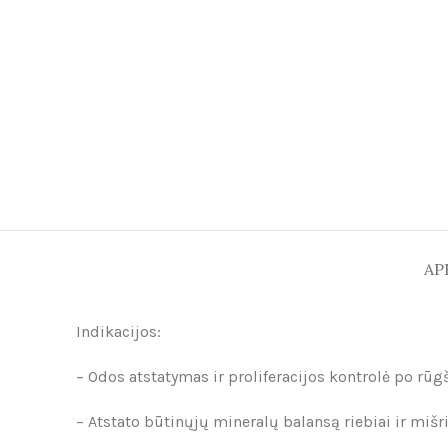
AP
Indikacijos:
– Odos atstatymas ir proliferacijos kontrolė po rūg
– Atstato būtinųjų mineralų balansą riebiai ir mišri