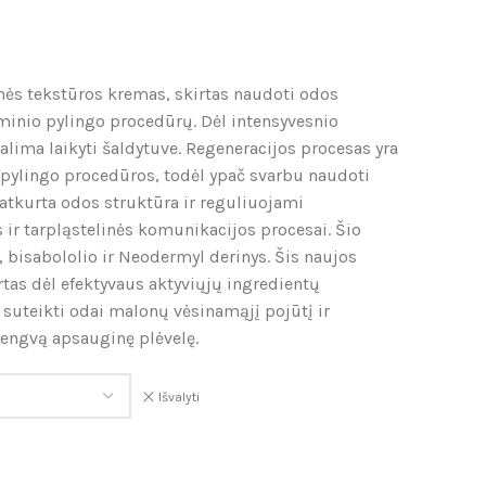
ninės tekstūros kremas, skirtas naudoti odos
minio pylingo procedūrų. Dėl intensyvesnio
lima laikyti šaldytuve. Regeneracijos procesas yra
pylingo procedūros, todėl ypač svarbu naudoti
atkurta odos struktūra ir reguliuojami
os ir tarpląstelinės komunikacijos procesai. Šio
 bisabololio ir Neodermyl derinys. Šis naujos
as dėl efektyvaus aktyviųjų ingredientų
 suteikti odai malonų vėsinamąjį pojūtį ir
lengvą apsauginę plėvelę.
Išvalyti