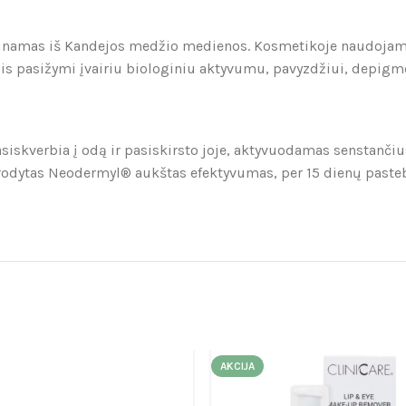
šgaunamas iš Kandejos medžio medienos. Kosmetikoje naudoj
olis pasižymi įvairiu biologiniu aktyvumu, pavyzdžiui, depigm
prasiskverbia į odą ir pasiskirsto joje, aktyvuodamas senstanč
 įrodytas Neodermyl® aukštas efektyvumas, per 15 dienų past
AKCIJA