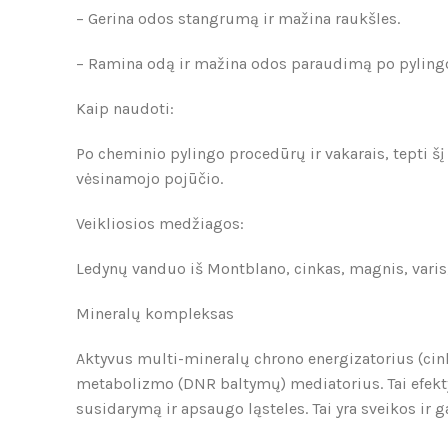
– Gerina odos stangrumą ir mažina raukšles.
– Ramina odą ir mažina odos paraudimą po pyling
Kaip naudoti:
Po cheminio pylingo procedūrų ir vakarais, tepti šį
vėsinamojo pojūčio.
Veikliosios medžiagos:
Ledynų vanduo iš Montblano, cinkas, magnis, varis,
Mineralų kompleksas
Aktyvus multi-mineralų chrono energizatorius (cinko
metabolizmo (DNR baltymų) mediatorius. Tai efekty
susidarymą ir apsaugo ląsteles. Tai yra sveikos ir g