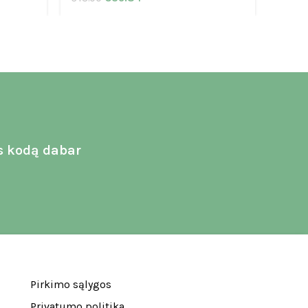
s kodą dabar
Pirkimo sąlygos
Privatumo politika