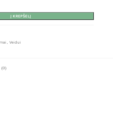
Į KREPŠELĮ
mai
,
Veidui
(0)