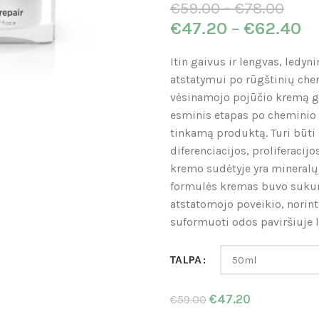
€
59.00
–
€
78.00
€
47.20
–
€
62.40
Itin gaivus ir lengvas, ledy
atstatymui po rūgštinių che
vėsinamojo pojūčio kremą ga
esminis etapas po cheminio 
tinkamą produktą. Turi būti 
diferenciacijos, proliferacij
kremo sudėtyje yra mineralų,
formulės kremas buvo sukurt
atstatomojo poveikio, norint
suformuoti odos paviršiuje 
TALPA
€
47.20
€
59.00