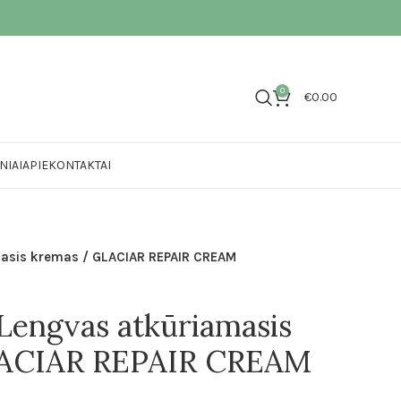
0
€
0.00
NIAI
APIE
KONTAKTAI
asis kremas / GLACIAR REPAIR CREAM
engvas atkūriamasis
LACIAR REPAIR CREAM