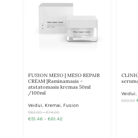
FUSION MESO | MESO REPAIR
CLINIC
CREAM |Raminamasis –
seruma
atstatomasis kremas 50ml
/100ml
Veidui
,
€
50.00
Veidui
,
Kremai
,
Fusion
€
62.00
–
€
74.00
€
51.46
–
€
61.42