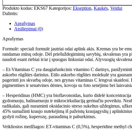
kiekis:
EKSEPTION
Produkto kodas:
EKS67
Kategorijos:
Ekseption
,
Kaukės
,
Veidui
Akių
Dalintis:
kontūro
kaukė
Aprašymas
/
Atsiliepimai (0)
ULTIM-
EYES
Aprašymas
MASK
30ml
Formulė: speciali formulė jautriai odai aplink akis. Kremas yra be emuls
randamas mūsų odoje. Dėl priešuždegiminių savybių, skvalenas yra pl
naudoti esant riebiai ir/ar į spuogus linkusiai odai. Alyvuogių skvalen
– Et-Vitaminas C yra daugiafunkcinis vitamino C darinys, pasižymintis
askorbo rūgšties darinius. Etilo askorbo rūgšties molekulė yra gaunam
pagerinti jos skvarbą odoje, nes grynas vitaminas C lengvai skaidosi
pigmentines ir senatvines dėmes, kovoja su foto senėjimu bei laisvaisia
– Hesperidinas (HMC) yra bioflavonoidas, kurio didelė koncentracija ra
gydomuoju, balinamuoju ir mikrocirkuliaciją gerinačiu poveikiu. Neabe
radikalais, gali nuraminti oksidacinio streso sukeltus uždegimus, užke
45% sumažinti kraujo nutekėjimą iš pažeistų kraujagyslių į aplinkinius 
gydyti rožinę, kuperozę, paraudimą ir paburkimus.
Veikliosios medžiagos: ET-vitaminas C (0,5%), hesperidine methyl 