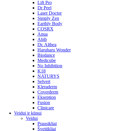
Lift Pro
Dr Peel
Laser Doctor
Simply Zen
Earthly Body
COSRX
Anua
Abib
Dr. Althea
Haruharu Wonder
Biodance
Medicube
No Inhibition
K18
NATURYS
Selvert
Kleraderm
Coverderm
Ekseption
Fusion
Clinicare
Veidui ir kūnui
Veidui
Prausikliai
Šveitikliai