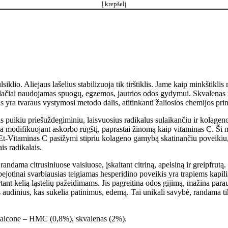
Į krepšelį
iklio. Aliejaus lašelius stabilizuoja tik tirštiklis. Jame kaip minkštikli
ačiai naudojamas spuogų, egzemos, jautrios odos gydymui. Skvalenas nė
as yra tvaraus vystymosi metodo dalis, atitinkanti žaliosios chemijos pri
 puikiu priešuždegiminiu, laisvuosius radikalus sulaikančiu ir kolageno
a modifikuojant askorbo rūgštį, paprastai žinomą kaip vitaminas C. Ši m
. Et-Vitaminas C pasižymi stipriu kolageno gamybą skatinančiu poveikiu
is radikalais.
ndama citrusiniuose vaisiuose, įskaitant citriną, apelsiną ir greipfrutą
jotinai svarbiausias teigiamas hesperidino poveikis yra trapiems kapil
rtant kelią ląstelių pažeidimams. Jis pagreitina odos gijimą, mažina par
audinius, kas sukelia patinimus, edemą. Tai unikali savybė, randama tik 
chalcone – HMC (0,8%), skvalenas (2%).