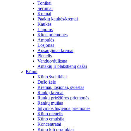
Tonikai
Serumai
Kremai
Paakių kaukės/kremai
Kaukės
Lūpoms
Kitos priemonės
Ampulės
Losjonas
Apsauginiai kremai
Pienelis
Vanduo/dulksna
Antakių ir blakstienų dažai
Kūnui
Kūno šveitikliai
Dušo želė
Kremai, losjonai, sviestas
Rankų kremai
Rankų priežiūros priemonės
Rankų muilas
Intymios higienos priemonės
Kūno pienelis
Kūno emulsija
Koncentratai
Kūno kiti produktai