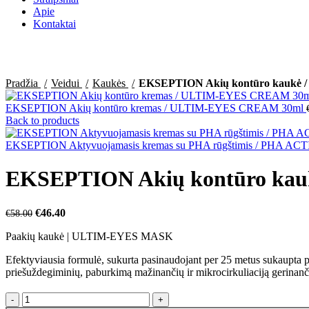
Apie
Kontaktai
Click to enlarge
Pradžia
Veidui
Kaukės
EKSEPTION Akių kontūro kaukė
EKSEPTION Akių kontūro kremas / ULTIM-EYES CREAM 30ml
Back to products
EKSEPTION Aktyvuojamasis kremas su PHA rūgštimis / PHA A
EKSEPTION Akių kontūro ka
€
46.40
€
58.00
Paakių kaukė | ULTIM-EYES MASK
Efektyviausia formulė, sukurta pasinaudojant per 25 metus sukaupta pat
priešuždegiminių, paburkimą mažinančių ir mikrocirkuliaciją gerinanči
produkto