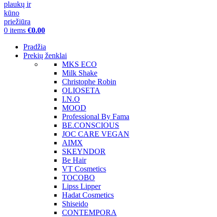
0
items
€
0.00
Pradžia
Prekių ženklai
MKS ECO
Milk Shake
Christophe Robin
OLIOSETA
I.N.O
MOOD
Professional By Fama
BE.CONSCIOUS
JOC CARE VEGAN
AIMX
SKEYNDOR
Be Hair
VT Cosmetics
TOCOBO
Lipss Lipper
Hadat Cosmetics
Shiseido
CONTEMPORA