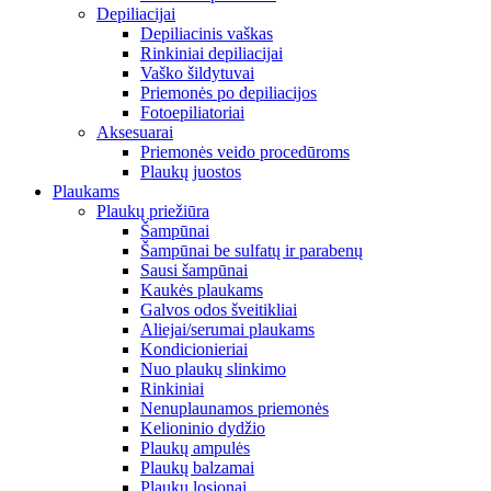
Depiliacijai
Depiliacinis vaškas
Rinkiniai depiliacijai
Vaško šildytuvai
Priemonės po depiliacijos
Fotoepiliatoriai
Aksesuarai
Priemonės veido procedūroms
Plaukų juostos
Plaukams
Plaukų priežiūra
Šampūnai
Šampūnai be sulfatų ir parabenų
Sausi šampūnai
Kaukės plaukams
Galvos odos šveitikliai
Aliejai/serumai plaukams
Kondicionieriai
Nuo plaukų slinkimo
Rinkiniai
Nenuplaunamos priemonės
Kelioninio dydžio
Plaukų ampulės
Plaukų balzamai
Plaukų losjonai