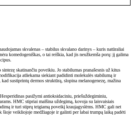
s naudojamas skvalenas – stabilus skvalano darinys – kuris natūraliai
ra komedogeniškas, o tai reiškia, kad jis neužkemša porų: jį galima
ncipus.
 sintezę skatinančiu poveikiu. Jo stabilumas pranašesnis už kitus
odifikacija atliekama siekiant padidinti molekulės stabilumą ir
, kad sustiprintų dermos struktūrą, slopina melanogenezę, mažina
. Hesperidinas pasižymi antioksidaciniu, priešuždegiminiu,
iarams. HMC stipriai malšina uždegimą, kovoja su laisvaisiais
audimą ir turi stiprų teigiamą poveikį kraujagyslėms. HMC gali net
šioje veikliojoje medžiagoje ir galinti per labai trumpą laiką padėti