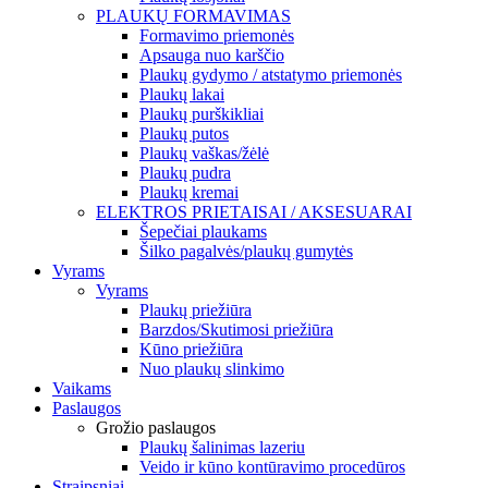
PLAUKŲ FORMAVIMAS
Formavimo priemonės
Apsauga nuo karščio
Plaukų gydymo / atstatymo priemonės
Plaukų lakai
Plaukų purškikliai
Plaukų putos
Plaukų vaškas/žėlė
Plaukų pudra
Plaukų kremai
ELEKTROS PRIETAISAI / AKSESUARAI
Šepečiai plaukams
Šilko pagalvės/plaukų gumytės
Vyrams
Vyrams
Plaukų priežiūra
Barzdos/Skutimosi priežiūra
Kūno priežiūra
Nuo plaukų slinkimo
Vaikams
Paslaugos
Grožio paslaugos
Plaukų šalinimas lazeriu
Veido ir kūno kontūravimo procedūros
Straipsniai