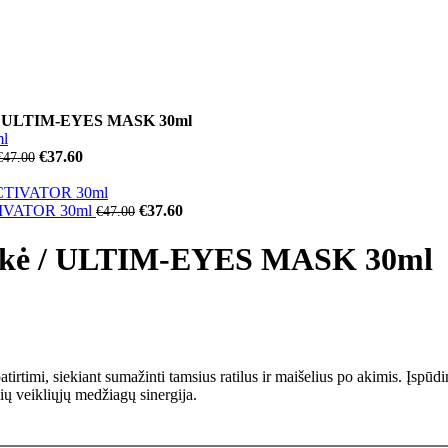
 / ULTIM-EYES MASK 30ml
€
37.60
€
47.00
CTIVATOR 30ml
€
37.60
€
47.00
ukė / ULTIM-EYES MASK 30ml
irtimi, siekiant sumažinti tamsius ratilus ir maišelius po akimis. Įspūdi
ų veikliųjų medžiagų sinergija.