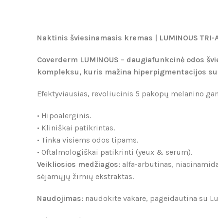
Naktinis šviesinamasis kremas | LUMINOUS TRI-
Coverderm LUMINOUS – daugiafunkcinė odos švies
kompleksu, kuris mažina hiperpigmentacijos sutr
Efektyviausias, revoliucinis 5 pakopų melanino gamy
• Hipoalerginis.
• Kliniškai patikrintas.
• Tinka visiems odos tipams.
• Oftalmologiškai patikrinti (yeux & serum).
Veikliosios medžiagos:
alfa-arbutinas, niacinamida
sėjamųjų žirnių ekstraktas.
Naudojimas:
naudokite vakare, pageidautina su Lu