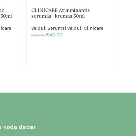
io
CLINICARE Atjauninantis
FUSI
 50ml
serumas -kremas 50ml
5.0 |
nicare
Veidui
,
Serumai veidui
,
Clinicare
Veidu
€
40.00
€
50.00
€
54.0
s kodą dabar