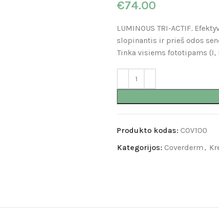
€
74.00
LUMINOUS TRI-ACTIF. Efektyv
slopinantis ir prieš odos se
Tinka visiems fototipams (I, II,
Produkto kodas:
COV100
Kategorijos:
Coverderm
,
Kr