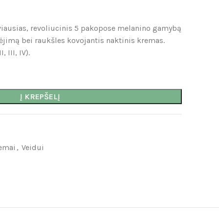
iausias, revoliucinis 5 pakopose melanino gamybą
nėjimą bei raukšles kovojantis naktinis kremas.
 III, IV).
Į KREPŠELĮ
emai
,
Veidui