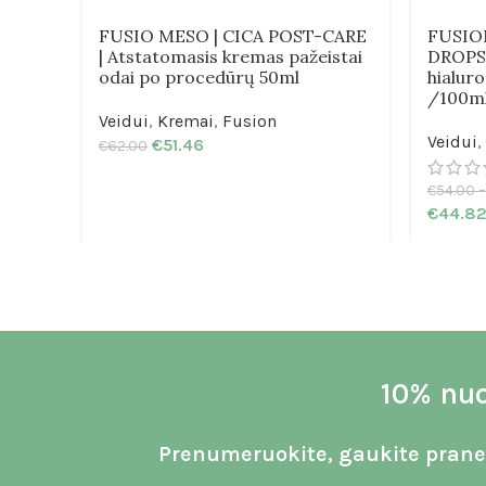
FUSIO MESO | CICA POST-CARE
FUSIO
| Atstatomasis kremas pažeistai
DROPS 
odai po procedūrų 50ml
hialur
/100m
Veidui
,
Kremai
,
Fusion
Veidui
,
€
51.46
€
62.00
€
54.00
–
€
44.8
10% nuo
Prenumeruokite, gaukite praneš