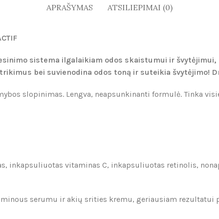
APRAŠYMAS
ATSILIEPIMAI (0)
ACTIF
inimo sistema ilgalaikiam odos skaistumui ir švytėjimui,
ikimus bei suvienodina odos toną ir suteikia švytėjimo! Dr
bos slopinimas. Lengva, neapsunkinanti formulė. Tinka visiems 
s, inkapsuliuotas vitaminas C, inkapsuliuotas retinolis, nonap
minous serumu ir akių srities kremu, geriausiam rezultatui p