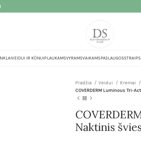
!
NKLAI
VEIDUI IR KŪNUI
PLAUKAMS
VYRAMS
VAIKAMS
PASLAUGOS
STRAIPS
Pradžia
Veidui
Kremai
COVERDERM Luminous Tri-Acti
COVERDERM L
Naktinis švi