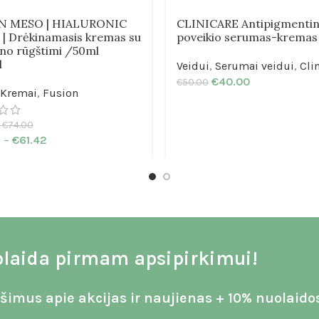
N MESO | HIALURONIC
CLINICARE Antipigmentin
| Drėkinamasis kremas su
poveikio serumas-kremas
ono rūgštimi /50ml
l
Veidui
,
Serumai veidui
,
Cli
€
40.00
€
50.00
Kremai
,
Fusion
€
74.00
2
–
€
61.42
laida pirmam apsipirkimui!
imus apie akcijas ir naujienas + 10% nuolaido