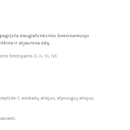
pagrįsta daugiafunkciniu šviesinamuoju
ėkina ir atjaunina odą.
fototipams (I, II, III, IV).
eptide-1, avokadų aliejus, alyvuogių aliejus,
asiekti.