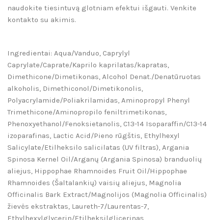
naudokite tiesintuvą glotniam efektui išgauti. Venkite
kontakto su akimis.
Ingredientai: Aqua/Vanduo, Caprylyl
Caprylate/Caprate/Kaprilo kaprilatas/kapratas,
Dimethicone/Dimetikonas, Alcohol Denat./Denatūruotas
alkoholis, Dimethiconol/Dimetikonolis,
Polyacrylamide/Poliakrilamidas, Aminopropyl Phenyl
Trimethicone/Aminopropilo feniltrimetikonas,
Phenoxyethanol/Fenoksietanolis, C13-14 Isoparaffin/C13-14
izoparafinas, Lactic Acid/Pieno rūgštis, Ethylhexyl
Salicylate/Etilheksilo salicilatas (UV filtras), Argania
Spinosa Kernel Oil/Arganų (Argania Spinosa) branduolių
aliejus, Hippophae Rhamnoides Fruit Oil/Hippophae
Rhamnoides (Šaltalankių) vaisių aliejus, Magnolia
Officinalis Bark Extract/Magnolijos (Magnolia Officinalis)
žievės ekstraktas, Laureth-7/Laurentas-7,
Ethylhexylglycerin/Etilheksilglicerinas,