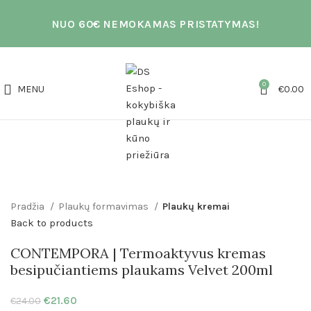
NUO 60€ NEMOKAMAS PRISTATYMAS!
0
MENU
€
0.00
Click to enlarge
Pradžia
Plaukų formavimas
Plaukų kremai
Back to products
CONTEMPORA | Termoaktyvus kremas
besipučiantiems plaukams Velvet 200ml
€
21.60
€
24.00