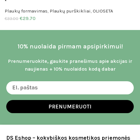
Plaukų formavimas
,
Plaukų purškikliai
,
OLIOSETA
€
29.70
€
33.00
10% nuolaida pirmam apsipirkimui!
Prenumeruokite, gaukite pranešimus apie akcijas ir
naujienas + 10% nuolaidos kodą dabar
PRENUMERUOTI
DS Eshop – kokybiškos kosmetikos priemonės