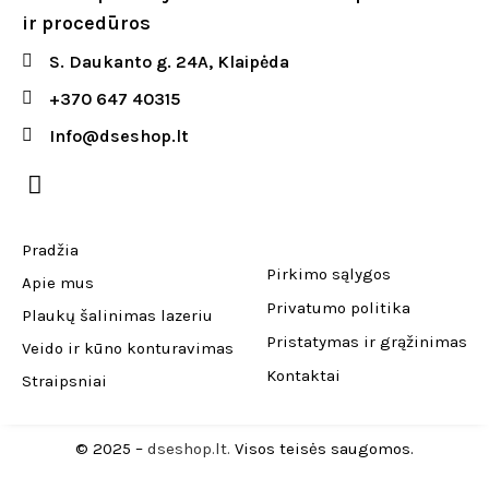
ir procedūros
S. Daukanto g. 24A, Klaipėda
+370 647 40315
Info@dseshop.lt
Pradžia
Pirkimo sąlygos
Apie mus
Privatumo politika
Plaukų šalinimas lazeriu
Pristatymas ir grąžinimas
Veido ir kūno konturavimas
Kontaktai
Straipsniai
© 2025 –
dseshop.lt.
Visos teisės saugomos.