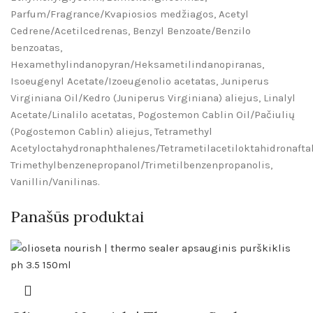
Parfum/Fragrance/Kvapiosios medžiagos, Acetyl
Cedrene/Acetilcedrenas, Benzyl Benzoate/Benzilo
benzoatas,
Hexamethylindanopyran/Heksametilindanopiranas,
Isoeugenyl Acetate/Izoeugenolio acetatas, Juniperus
Virginiana Oil/Kedro (Juniperus Virginiana) aliejus, Linalyl
Acetate/Linalilo acetatas, Pogostemon Cablin Oil/Pačiulių
(Pogostemon Cablin) aliejus, Tetramethyl
Acetyloctahydronaphthalenes/Tetrametilacetiloktahidronaftal
Trimethylbenzenepropanol/Trimetilbenzenpropanolis,
Vanillin/Vanilinas.
Panašūs produktai