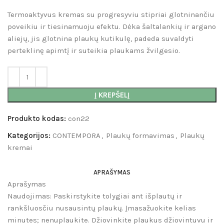
Termoaktyvus kremas su progresyviu stipriai glotninančiu
poveikiu ir tiesinamuoju efektu. Dėka šaltalankių ir argano
aliejų, jis glotnina plaukų kutikulę, padeda suvaldyti
perteklinę apimtį ir suteikia plaukams žvilgesio.
Į KREPŠELĮ
Produkto kodas:
con22
Kategorijos:
CONTEMPORA
,
Plaukų formavimas
,
Plaukų
kremai
APRAŠYMAS
Aprašymas
Naudojimas: Paskirstykite tolygiai ant išplautų ir
rankšluosčiu nusausintų plaukų. Įmasažuokite kelias
minutes; nenuplaukite. Džiovinkite plaukus džiovintuvu ir