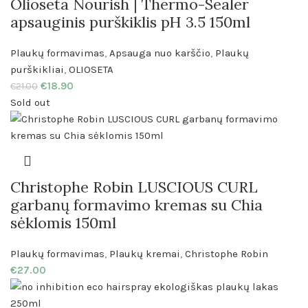
Olioseta Nourish | Thermo-Sealer
apsauginis purškiklis pH 3.5 150ml
Plaukų formavimas
,
Apsauga nuo karščio
,
Plaukų
purškikliai
,
OLIOSETA
€
18.90
€
21.00
Sold out
Christophe Robin LUSCIOUS CURL
garbanų formavimo kremas su Chia
sėklomis 150ml
Plaukų formavimas
,
Plaukų kremai
,
Christophe Robin
€
27.00