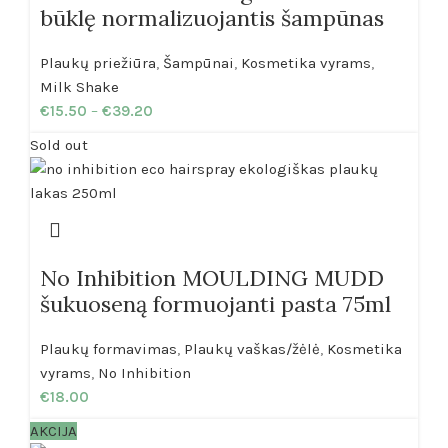
būklę normalizuojantis šampūnas
Plaukų priežiūra
,
Šampūnai
,
Kosmetika vyrams
,
Milk Shake
€
15.50
–
€
39.20
Sold out
No Inhibition MOULDING MUDD
šukuoseną formuojanti pasta 75ml
Plaukų formavimas
,
Plaukų vaškas/žėlė
,
Kosmetika
vyrams
,
No Inhibition
€
18.00
AKCIJA