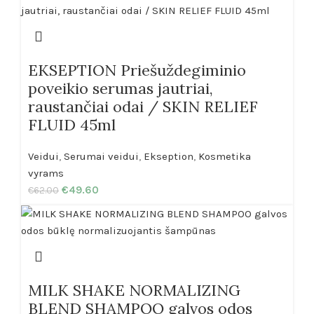
EKSEPTION Priešuždegiminio
poveikio serumas jautriai,
raustančiai odai / SKIN RELIEF
FLUID 45ml
Veidui
,
Serumai veidui
,
Ekseption
,
Kosmetika
vyrams
€
49.60
€
62.00
MILK SHAKE NORMALIZING
BLEND SHAMPOO galvos odos