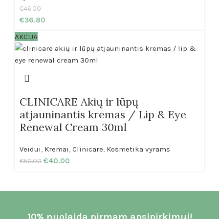
€
46.00
€
36.80
AKCIJA
CLINICARE Akių ir lūpų
atjauninantis kremas / Lip & Eye
Renewal Cream 30ml
Veidui
,
Kremai
,
Clinicare
,
Kosmetika vyrams
€
40.00
€
50.00
10% nuolaida pirmam apsipirkimui!