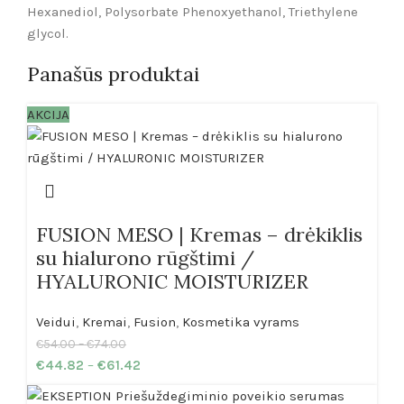
Hexanediol, Polysorbate Phenoxyethanol, Triethylene
glycol.
Panašūs produktai
AKCIJA
FUSION MESO | Kremas – drėkiklis
su hialurono rūgštimi /
HYALURONIC MOISTURIZER
Veidui
,
Kremai
,
Fusion
,
Kosmetika vyrams
€
54.00
–
€
74.00
€
44.82
–
€
61.42