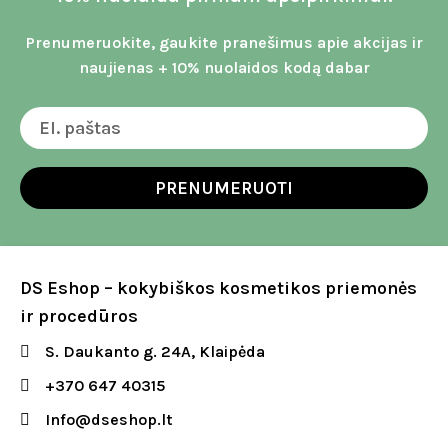
Prenumeruokite, gaukite pranešimus apie akcijas ir
naujienas + 10% nuolaidos kodą dabar
PRENUMERUOTI
DS Eshop – kokybiškos kosmetikos priemonės
ir procedūros
S. Daukanto g. 24A, Klaipėda
+370 647 40315
Info@dseshop.lt