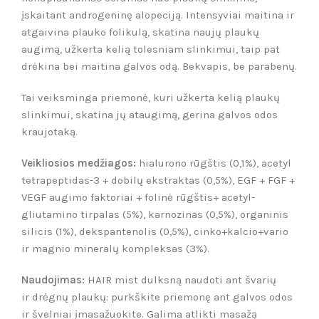
įskaitant androgeninę alopeciją. Intensyviai maitina ir
atgaivina plauko folikulą, skatina naujų plaukų
augimą, užkerta kelią tolesniam slinkimui, taip pat
drėkina bei maitina galvos odą. Bekvapis, be parabenų.
Tai veiksminga priemonė,
k
uri užkerta kelią plaukų
slinkimui, skatina jų
at
augimą, gerina galvos odos
kraujotaką.
Veikliosios medžiagos:
hialurono rūgštis (0,1%), acetyl
tetrapeptidas-3 + dobilų ekstraktas (0,5%), EGF + FGF +
VEGF augimo faktoriai + folinė rūgštis+ acetyl-
gliutamino tirpalas (5%), karnozinas (0,5%), organinis
silicis (1%), dekspantenolis (0,5%), cinko+kalcio+vario
ir magnio mineralų kompleksas (3%).
Naudojimas:
HAIR
m
ist dul
ksną naudoti ant švarių
ir
drėgnų plaukų:
purkškite priemonę ant galvos odos
ir
š
velniai įmasažuokite. Galim
a
atlikti masažą