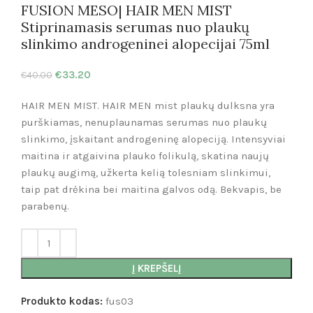
FUSION MESO| HAIR MEN MIST
Stiprinamasis serumas nuo plaukų
slinkimo androgeninei alopecijai 75ml
€
33.20
€
40.00
HAIR MEN MIST. HAIR MEN mist plaukų dulksna yra
purškiamas, nenuplaunamas serumas nuo plaukų
slinkimo, įskaitant androgeninę alopeciją. Intensyviai
maitina ir atgaivina plauko folikulą, skatina naujų
plaukų augimą, užkerta kelią tolesniam slinkimui,
taip pat drėkina bei maitina galvos odą. Bekvapis, be
parabenų.
Į KREPŠELĮ
Produkto kodas:
fus03