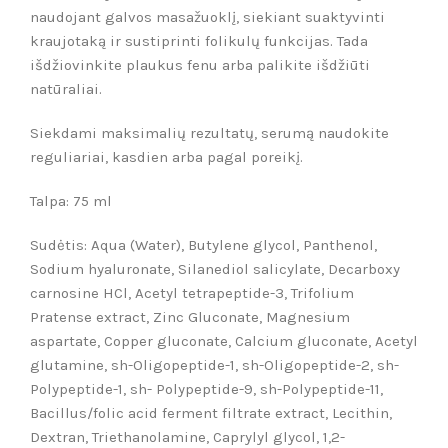
naudojant galvos masažuokl
į
, siekiant suaktyvinti
kraujotaką ir sustiprinti folikulų funkcijas. Tada
išdžiovinkite plaukus fenu arba palikite išdžiūti
natūraliai.
Siekdami
maksimalių rezultatų
, serumą naudokite
reguliariai, kasdien arba pagal poreikį.
Talpa: 75 ml
Sudėtis: Aqua (Water), Butylene glycol, Panthenol,
Sodium hyaluronate, Silanediol salicylate, Decarboxy
carnosine HCl, Acetyl tetrapeptide-3, Trifolium
Pratense extract, Zinc Gluconate, Magnesium
aspartate, Copper gluconate, Calcium gluconate, Acetyl
glutamine, sh-Oligopeptide-1, sh-Oligopeptide-2, sh-
Polypeptide-1, sh- Polypeptide-9, sh-Polypeptide-11,
Bacillus/folic acid ferment filtrate extract, Lecithin,
Dextran, Triethanolamine, Caprylyl glycol, 1,2-