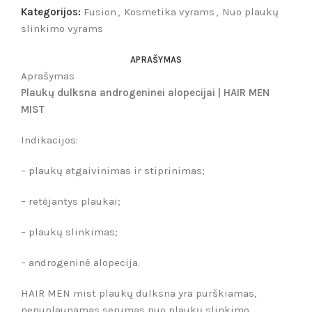
Kategorijos:
Fusion
,
Kosmetika vyrams
,
Nuo plaukų
slinkimo vyrams
APRAŠYMAS
Aprašymas
Plaukų dulksna androgeninei alopecijai | HAIR MEN
MIST
Indikacijos:
–
plaukų
atgaivinimas ir stiprinimas
;
–
retėjantys plaukai;
–
plaukų slinkimas;
– androgeninė alopecija.
HAIR MEN mist plaukų dulksna yra purškiamas,
nenuplaunamas serumas nuo plaukų slinkimo,