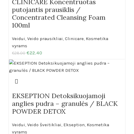
CLINICARE Koncentruotas
putojantis prausiklis /
Concentrated Cleansing Foam
100ml
Veidui
,
Veido prausikliai
,
Clinicare
,
Kosmetika
vyrams
€
22.40
€
28.00
EKSEPTION Detoksikuojamoji
anglies pudra – granulės / BLACK
POWDER DETOX
Veidui
,
Veido šveitikliai
,
Ekseption
,
Kosmetika
vyrams