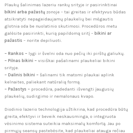
Plaukų šalinimas lazeriu rankų srityje ir pasirinktinai
bikini arba pažastų
zonoje – tai greitas ir efektyvus būdas
atsikratyti nepageidaujamų plaukelių bei mėgautis
glotnia oda be nuolatinio skutimosi. Procedūros metu
galėsite pasirinkti, kurią papildomą sritį –
bikini ar
pažastis
– norite depiliuoti.
– Rankos –
lygi ir švelni oda nuo pečių iki pirštų galiukų.
– Pilnas bikini –
visiškai pašalinami plaukeliai bikini
srityje.
– Dalinis bikini –
šalinami tik matomi plaukai aplink
kelnaites, paliekant natūralią formą.
– Pažastys –
procedūra, padedanti išvengti įaugusių
plaukelių, sudirgimo ir nemalonaus kvapo.
Diodinio lazerio technologija užtikrina, kad procedūra būtų
greita, efektyvi ir beveik neskausminga, o integruota
vėsinimo sistema suteikia maksimalų komfortą. Jau po
pirmųjų seansų pastebėsite, kad plaukeliai atauga rečiau