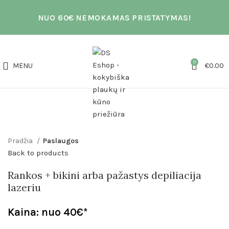
NUO 60€ NEMOKAMAS PRISTATYMAS!
0
MENU
€
0.00
Click to enlarge
Pradžia
Paslaugos
Back to products
Rankos + bikini arba pažastys depiliacija
lazeriu
Kaina: nuo 40€*