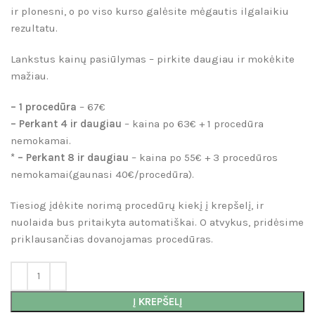
ir plonesni, o po viso kurso galėsite mėgautis ilgalaikiu
rezultatu.
Lankstus kainų pasiūlymas – pirkite daugiau ir mokėkite
mažiau.
– 1 procedūra
– 67€
– Perkant 4 ir daugiau
– kaina po 63€ + 1 procedūra
nemokamai.
* – Perkant 8 ir daugiau
– kaina po 55€ + 3 procedūros
nemokamai(gaunasi 40€/procedūra).
Tiesiog įdėkite norimą procedūrų kiekį į krepšelį, ir
nuolaida bus pritaikyta automatiškai. O atvykus, pridėsime
priklausančias dovanojamas procedūras.
Į KREPŠELĮ