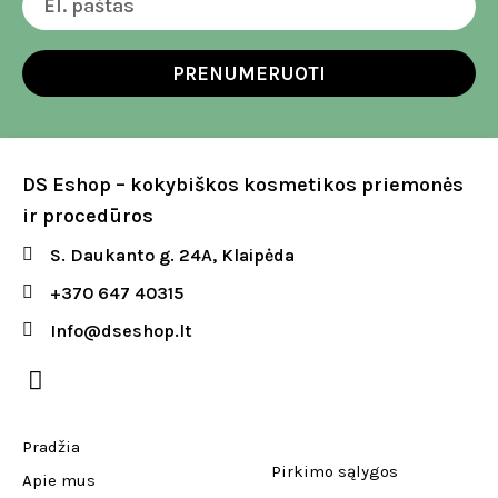
PRENUMERUOTI
DS Eshop – kokybiškos kosmetikos priemonės
ir procedūros
S. Daukanto g. 24A, Klaipėda
+370 647 40315
Info@dseshop.lt
Pradžia
Pirkimo sąlygos
Apie mus