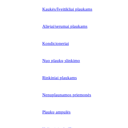
Kaukės/šveitikliai plaukams
Aliejai/serumai plaukams
Kondicioneriai
Nuo plaukų slinkimo
Rinkiniai plaukams
Nenuplaunamos priemonės
Plaukų ampulės