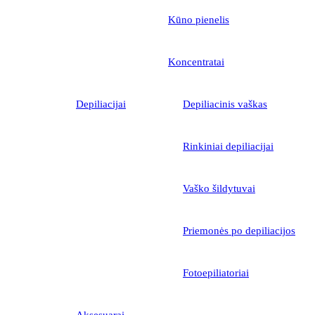
Kūno pienelis
Koncentratai
Depiliacijai
Depiliacinis vaškas
Rinkiniai depiliacijai
Vaško šildytuvai
Priemonės po depiliacijos
Fotoepiliatoriai
Aksesuarai