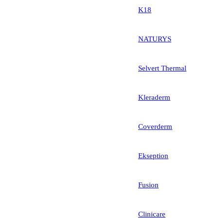
K18
NATURYS
Selvert Thermal
Kleraderm
Coverderm
Ekseption
Fusion
Clinicare