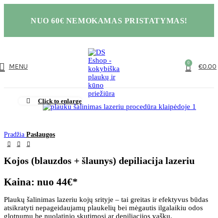
NUO 60€ NEMOKAMAS PRISTATYMAS!
0
MENU
€
0.00
Click to enlarge
Pradžia
Paslaugos
Kojos (blauzdos + šlaunys) depiliacija lazeriu
Kaina: nuo 44€*
Plaukų šalinimas lazeriu kojų srityje – tai greitas ir efektyvus būdas
atsikratyti nepageidaujamų plaukelių bei mėgautis ilgalaikiu odos
glotnumu be nuolatinio skutimosi ar depiliacijos vašku.