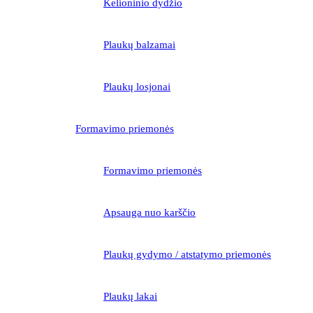
Kelioninio dydžio
Plaukų balzamai
Plaukų losjonai
Formavimo priemonės
Formavimo priemonės
Apsauga nuo karščio
Plaukų gydymo / atstatymo priemonės
Plaukų lakai