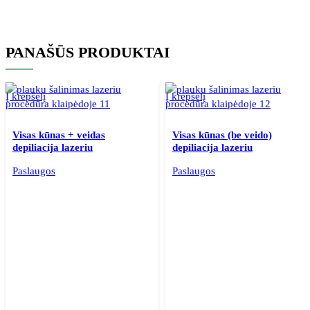
PANAŠŪS PRODUKTAI
Į krepšelį
Į krepšelį
Visas kūnas + veidas
Visas kūnas (be veido)
depiliacija lazeriu
depiliacija lazeriu
Paslaugos
Paslaugos