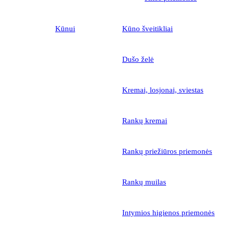
Kūnui
Kūno šveitikliai
Dušo želė
Kremai, losjonai, sviestas
Rankų kremai
Rankų priežiūros priemonės
Rankų muilas
Intymios higienos priemonės