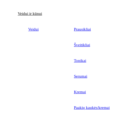
Veidui ir kūnui
Veidui
Prausikliai
Šveitikliai
Tonikai
Serumai
Kremai
Paakių kaukės/kremai