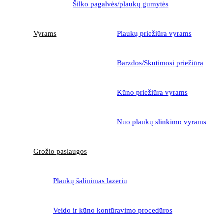
Šilko pagalvės/plaukų gumytės
Vyrams
Plaukų priežiūra vyrams
Barzdos/Skutimosi priežiūra
Kūno priežiūra vyrams
Nuo plaukų slinkimo vyrams
Grožio paslaugos
Plaukų šalinimas lazeriu
Veido ir kūno kontūravimo procedūros