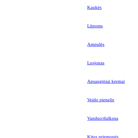
Kaukės
Lūpoms
Ampulės
Losjonas
Apsauginiai kremai
Veido pienelis
Vanduo/dulksna
Kitos priemonės