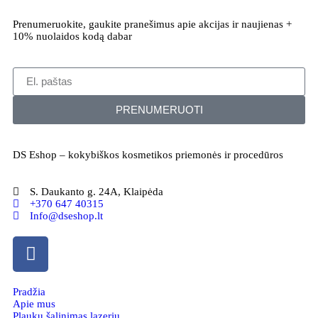
Prenumeruokite, gaukite pranešimus apie akcijas ir naujienas +
10% nuolaidos kodą dabar
PRENUMERUOTI
DS Eshop – kokybiškos kosmetikos priemonės ir procedūros
S. Daukanto g. 24A, Klaipėda
+370 647 40315
Info@dseshop.lt
Pradžia
Apie mus
Plaukų šalinimas lazeriu