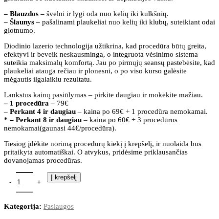
– Blauzdos –
švelni ir lygi oda nuo kelių iki kulkšnių.
– Šlaunys –
pašalinami plaukeliai nuo kelių iki klubų, suteikiant odai
glotnumo.
Diodinio lazerio technologija užtikrina, kad procedūra būtų greita,
efektyvi ir beveik neskausminga, o integruota vėsinimo sistema
suteikia maksimalų komfortą. Jau po pirmųjų seansų pastebėsite, kad
plaukeliai atauga rečiau ir plonesni, o po viso kurso galėsite
mėgautis ilgalaikiu rezultatu.
Lankstus kainų pasiūlymas – pirkite daugiau ir mokėkite mažiau.
– 1 procedūra
– 79€
– Perkant 4 ir daugiau
– kaina po 69€ + 1 procedūra nemokamai.
* – Perkant 8 ir daugiau
– kaina po 60€ + 3 procedūros
nemokamai(gaunasi 44€/procedūra).
Tiesiog įdėkite norimą procedūrų kiekį į krepšelį, ir nuolaida bus
pritaikyta automatiškai. O atvykus, pridėsime priklausančias
dovanojamas procedūras.
Į krepšelį
Kategorija:
Paslaugos