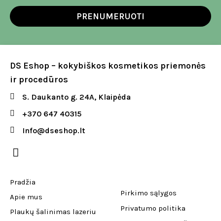
PRENUMERUOTI
DS Eshop – kokybiškos kosmetikos priemonės
ir procedūros
S. Daukanto g. 24A, Klaipėda
+370 647 40315
Info@dseshop.lt
Pradžia
Pirkimo sąlygos
Apie mus
Privatumo politika
Plaukų šalinimas lazeriu