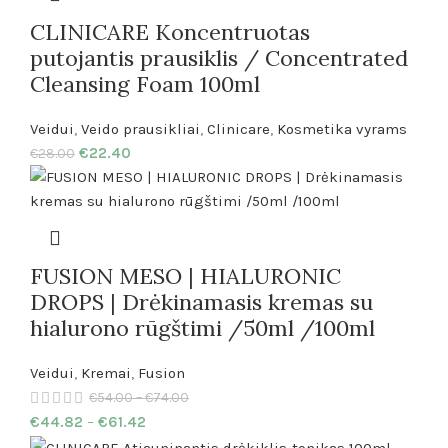
CLINICARE Koncentruotas
putojantis prausiklis / Concentrated
Cleansing Foam 100ml
Veidui
,
Veido prausikliai
,
Clinicare
,
Kosmetika vyrams
€
22.40
€
28.00
FUSION MESO | HIALURONIC
DROPS | Drėkinamasis kremas su
hialurono rūgštimi /50ml /100ml
Veidui
,
Kremai
,
Fusion
€
54.00
–
€
74.00
€
44.82
–
€
61.42