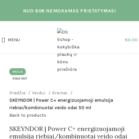
NUO 60€ NEMOKAMAS PRISTATYMAS!
MENU
€
0.00
AKCIJA
AKCIJA
AKCIJA
AKCIJA
AKCIJA
AKCIJA
AKCIJA
AKCIJA
SOLD OUT
Click to enlarge
Pradžia
Veidui
Kremai
SKEYNDOR | Power C+ energizuojamoji emulsija
riebiai/kombinuotai veido odai 50 ml
Back to products
SKEYNDOR | Power C+ energizuojamoji
emulsija riebiai/kombinuotai veido odai