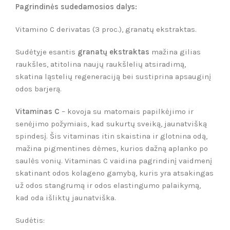
Pagrindinės sudedamosios dalys:
Vitamino C derivatas (3 proc.), granatų ekstraktas.
Sudėtyje esantis
granatų ekstraktas
mažina gilias
raukšles, atitolina naujų raukšlelių atsiradimą,
skatina ląstelių regeneraciją bei sustiprina apsauginį
odos barjerą.
Vitaminas C
– kovoja su matomais papilkėjimo ir
senėjimo požymiais, kad sukurtų sveiką, jaunatvišką
spindesį. Šis vitaminas itin skaistina ir glotnina odą,
mažina pigmentines dėmes, kurios dažną aplanko po
saulės vonių. Vitaminas C vaidina pagrindinį vaidmenį
skatinant odos kolageno gamybą, kuris yra atsakingas
už odos stangrumą ir odos elastingumo palaikymą,
kad oda išliktų jaunatviška.
Sudėtis: