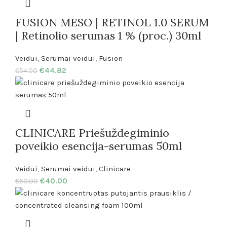
FUSION MESO | RETINOL 1.0 SERUM
| Retinolio serumas 1 % (proc.) 30ml
Veidui
,
Serumai veidui
,
Fusion
€
44.82
€
54.00
CLINICARE Priešuždegiminio
poveikio esencija-serumas 50ml
Veidui
,
Serumai veidui
,
Clinicare
€
40.00
€
50.00