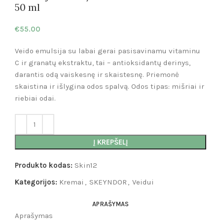
50 ml
€
55.00
Veido emulsija su labai gerai pasisavinamu vitaminu
C ir granatų ekstraktu, tai – antioksidantų derinys,
darantis odą vaiskesnę ir skaistesnę. Priemonė
skaistina ir išlygina odos spalvą. Odos tipas: mišriai ir
riebiai odai.
Į KREPŠELĮ
Produkto kodas:
Skin12
Kategorijos:
Kremai
,
SKEYNDOR
,
Veidui
APRAŠYMAS
Aprašymas