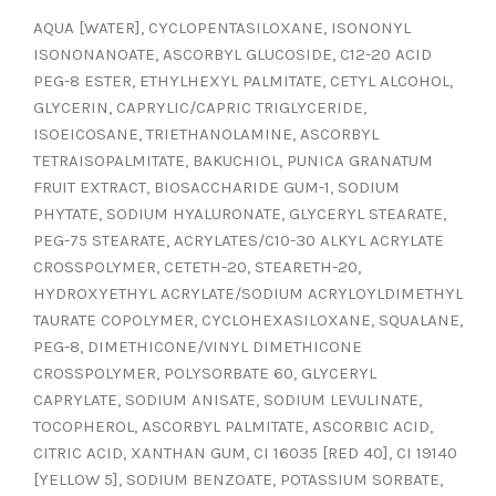
AQUA [WATER], CYCLOPENTASILOXANE, ISONONYL
ISONONANOATE, ASCORBYL GLUCOSIDE, C12-20 ACID
PEG-8 ESTER, ETHYLHEXYL PALMITATE, CETYL ALCOHOL,
GLYCERIN, CAPRYLIC/CAPRIC TRIGLYCERIDE,
ISOEICOSANE, TRIETHANOLAMINE, ASCORBYL
TETRAISOPALMITATE, BAKUCHIOL, PUNICA GRANATUM
FRUIT EXTRACT, BIOSACCHARIDE GUM-1, SODIUM
PHYTATE, SODIUM HYALURONATE, GLYCERYL STEARATE,
PEG-75 STEARATE, ACRYLATES/C10-30 ALKYL ACRYLATE
CROSSPOLYMER, CETETH-20, STEARETH-20,
HYDROXYETHYL ACRYLATE/SODIUM ACRYLOYLDIMETHYL
TAURATE COPOLYMER, CYCLOHEXASILOXANE, SQUALANE,
PEG-8, DIMETHICONE/VINYL DIMETHICONE
CROSSPOLYMER, POLYSORBATE 60, GLYCERYL
CAPRYLATE, SODIUM ANISATE, SODIUM LEVULINATE,
TOCOPHEROL, ASCORBYL PALMITATE, ASCORBIC ACID,
CITRIC ACID, XANTHAN GUM, CI 16035 [RED 40], CI 19140
[YELLOW 5], SODIUM BENZOATE, POTASSIUM SORBATE,