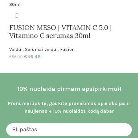
FUSION MESO | VITAMIN C 5.0 |
Vitamino C serumas 30ml
Veidui
,
Serumai veidui
,
Fusion
€
46.48
€
56.00
10% nuolaida pirmam apsipirkimui!
Prenumeruokite, gaukite pranešimus apie akcijas ir
naujienas + 10% nuolaidos kodą dabar