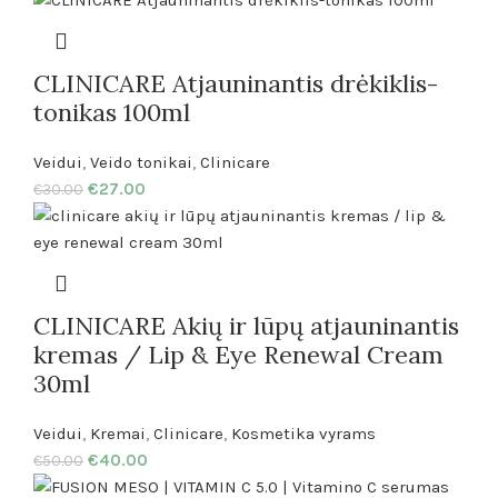
CLINICARE Atjauninantis drėkiklis-
tonikas 100ml
Veidui
,
Veido tonikai
,
Clinicare
€
27.00
€
30.00
CLINICARE Akių ir lūpų atjauninantis
kremas / Lip & Eye Renewal Cream
30ml
Veidui
,
Kremai
,
Clinicare
,
Kosmetika vyrams
€
40.00
€
50.00