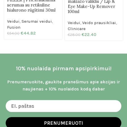
makiažo valiklis / Lip &
serumas su retikuline
Eye Make-Up Remover
hialurono rūgštimi 30ml
100ml
Veidui
,
Serumai veidui
,
Veidui
,
Veido prausikliai
,
Fusion
Clinicare
€
44.82
€
54.00
€
22.40
€
28.00
10% nuolaida pirmam apsipirkimui!
Prenumeruokite, gaukite pranešimus apie akcijas ir
naujienas + 10% nuolaidos kodą dabar
PRENUMERUOTI