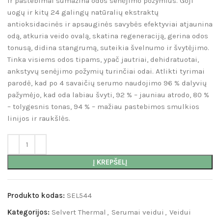
ir pastebimai sumažina odos senėjimo požymius. Goji
uogų ir kitų 24 galingų natūralių ekstraktų
antioksidacinės ir apsauginės savybės efektyviai atjaunina
odą, atkuria veido ovalą, skatina regeneraciją, gerina odos
tonusą, didina stangrumą, suteikia švelnumo ir švytėjimo.
Tinka visiems odos tipams, ypač jautriai, dehidratuotai,
ankstyvų senėjimo požymių turinčiai odai. Atlikti tyrimai
parodė, kad po 4 savaičių serumo naudojimo 96 % dalyvių
pažymėjo, kad oda labiau švyti, 92 % – jauniau atrodo, 80 %
– tolygesnis tonas, 94 % – mažiau pastebimos smulkios
linijos ir raukšlės.
Į KREPŠELĮ
Produkto kodas:
SEL544
Kategorijos:
Selvert Thermal
,
Serumai veidui
,
Veidui