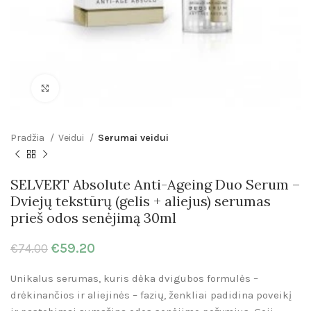
Click to enlarge
Pradžia
Veidui
Serumai veidui
SELVERT Absolute Anti-Ageing Duo Serum –
Dviejų tekstūrų (gelis + aliejus) serumas
prieš odos senėjimą 30ml
€
59.20
€
74.00
Unikalus serumas, kuris dėka dvigubos formulės –
drėkinančios ir aliejinės – fazių, ženkliai padidina poveikį