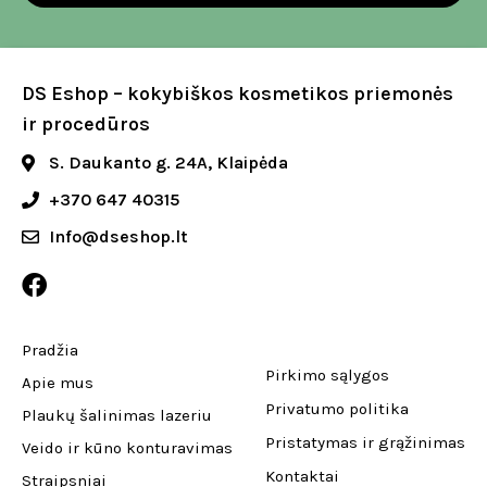
DS Eshop – kokybiškos kosmetikos priemonės
ir procedūros
S. Daukanto g. 24A, Klaipėda
+370 647 40315
Info@dseshop.lt
Pradžia
Pirkimo sąlygos
Apie mus
Privatumo politika
Plaukų šalinimas lazeriu
Pristatymas ir grąžinimas
Veido ir kūno konturavimas
Kontaktai
Straipsniai