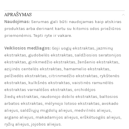
APRAŠYMAS
Naudojimas:
Serumas gali būti naudojamas kaip atskiras
produktas arba derinant kartu su kitomis odos priežiūros
priemonėmis. Tepti ryte ir vakare.
Veikliosios medžiagos:
Goji uogų ekstraktas, jazminų
ekstraktas, gudobelės ekstraktas, saldžiosios seratonijos
ekstraktas, ginkmedžio ekstraktas, ženšenio ekstraktas,
azijinės centelės ekstraktas, hamamelio ekstraktas,
pelžiedės ekstraktas, citrinmedžio ekstraktas, rykštenės
ekstraktas, kulkšnės ekstraktas, vaistinės ramunėlės
ekstraktas varnalėšos ekstraktas, orchidėjos
žiedų ekstraktas, raudonojo dobilo ekstraktas, baltosios
arbatos ekstraktas, mėlynojo lotoso ekstraktas, avokado
aliejus, saldžiųjų migdolų aliejus, medvilnės aliejus,
argano aliejus, makadamijos aliejus, erškėtuogės aliejus,
ryžių aliejus, jojobos aliejus.