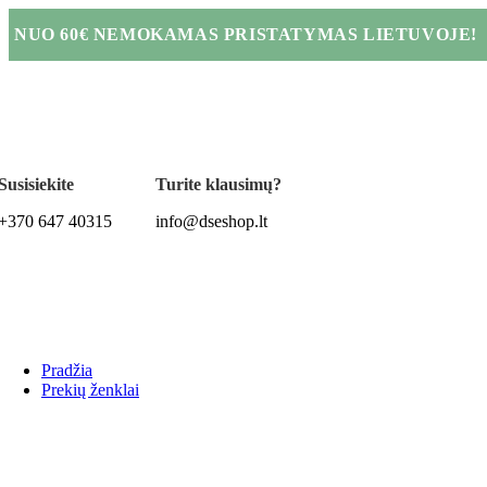
NUO 60€ NEMOKAMAS PRISTATYMAS LIETUVOJE!
Susisiekite
Turite klausimų?
+370 647 40315
info@dseshop.lt
Pradžia
Prekių ženklai
MKS ECO
Milk Shake
Christophe Robin
OLIOSETA