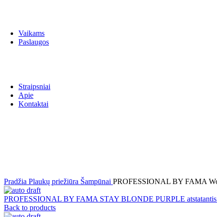
Barzdos/Skutimosi priežiūra
Kūno priežiūra
Nuo plaukų slinkimo
Vaikams
Paslaugos
Grožio paslaugos
Plaukų šalinimas lazeriu
Veido ir kūno kontūravimo procedūros
Straipsniai
Apie
Kontaktai
AKCIJA
Click to enlarge
Pradžia
Plaukų priežiūra
Šampūnai
PROFESSIONAL BY FAMA WondHer
PROFESSIONAL BY FAMA STAY BLONDE PURPLE atstatantis losjon
Back to products