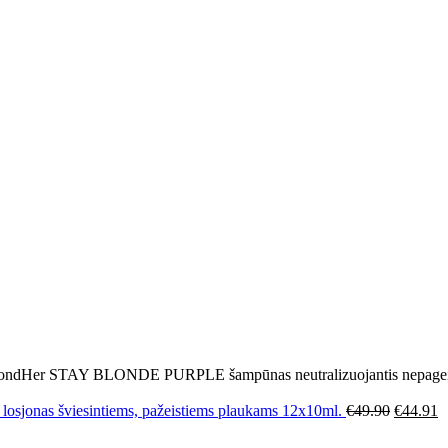
 STAY BLONDE PURPLE šampūnas neutralizuojantis nepageidauj
as šviesintiems, pažeistiems plaukams 12x10ml.
€
49.90
€
44.91