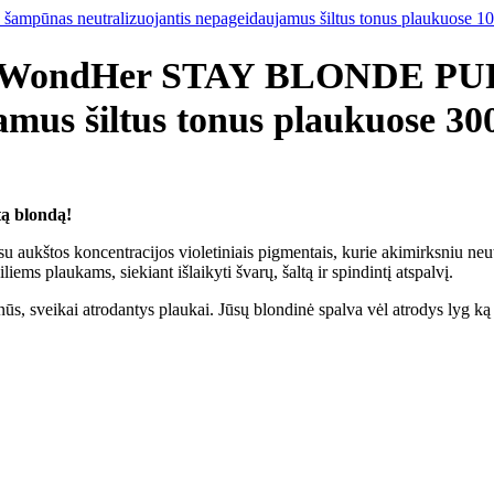
neutralizuojantis nepageidaujamus šiltus tonus plaukuose 1
WondHer STAY BLONDE PUR
amus šiltus tonus plaukuose 30
ltą blondą!
tos koncentracijos violetiniais pigmentais, kurie akimirksniu neutral
iems plaukams, siekiant išlaikyti švarų, šaltą ir spindintį atspalvį.
velnūs, sveikai atrodantys plaukai. Jūsų blondinė spalva vėl atrodys lyg ką 