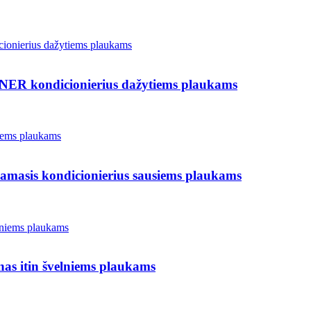
ondicionierius dažytiems plaukams
s kondicionierius sausiems plaukams
tin švelniems plaukams