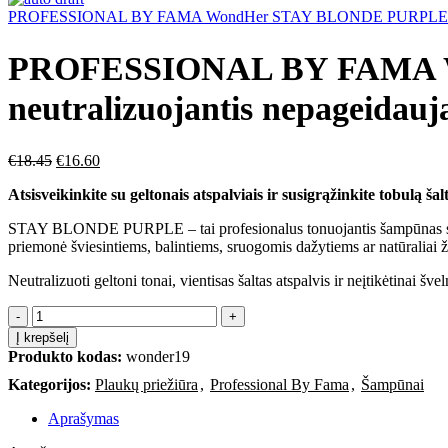
PROFESSIONAL BY FAMA WondHer STAY BLONDE PURPLE šampūnas 
PROFESSIONAL BY FAMA 
neutralizuojantis nepageidauj
€
18.45
€
16.60
Atsisveikinkite su geltonais atspalviais ir susigrąžinkite tobulą ša
STAY BLONDE PURPLE – tai profesionalus tonuojantis šampūnas su aukš
priemonė šviesintiems, balintiems, sruogomis dažytiems ar natūraliai žil
Neutralizuoti geltoni tonai, vientisas šaltas atspalvis ir neįtikėtinai š
Į krepšelį
Produkto kodas:
wonder19
Kategorijos:
Plaukų priežiūra
,
Professional By Fama
,
Šampūnai
Aprašymas