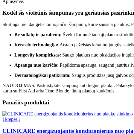
Aprašymas
Kodėl šis violetinis šampūnas yra geriausias pasirink
Skirtingai nei daugelis tonuojančių šampūnų, kurie sausina plaukus, 
Be sulfatų ir parabenų:
Švelni formulė tausoji plauko struktūrą
Kerasily technologija:
Atstato pažeistas keratino jungtis, sut
Longevity kompleksas:
Saugo plaukus nuo oksidacijos ir aplin
Apsauga nuo karščio:
Papildoma apsauga, sauganti jautrius šv
Dermatologiškai patikrinta:
Saugus produktas jūsų galvos od
NAUDOJIMAS: Paskirstykite šampūną ant drėgnų plaukų. Palaikykite 2
kartu su First Aid arba True Blonde linijų plaukų kaukėmis.
Panašūs produktai
Į krepšelį
CLINICARE energizuojantis kondicionierius nuo pl