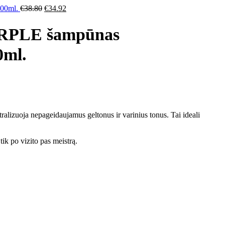
000ml.
€
38.80
€
34.92
PLE šampūnas
0ml.
izuoja nepageidaujamus geltonus ir varinius tonus. Tai ideali
tik po vizito pas meistrą.