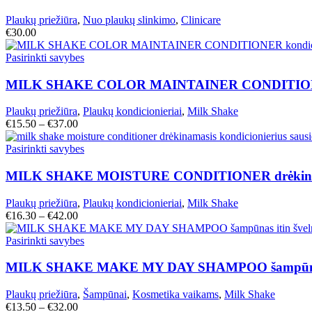
Plaukų priežiūra
,
Nuo plaukų slinkimo
,
Clinicare
€
30.00
Pasirinkti savybes
MILK SHAKE COLOR MAINTAINER CONDITIONER k
Plaukų priežiūra
,
Plaukų kondicionieriai
,
Milk Shake
€
15.50
–
€
37.00
Pasirinkti savybes
MILK SHAKE MOISTURE CONDITIONER drėkinamasi
Plaukų priežiūra
,
Plaukų kondicionieriai
,
Milk Shake
€
16.30
–
€
42.00
Pasirinkti savybes
MILK SHAKE MAKE MY DAY SHAMPOO šampūnas i
Plaukų priežiūra
,
Šampūnai
,
Kosmetika vaikams
,
Milk Shake
€
13.50
–
€
32.00