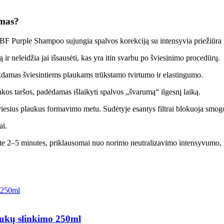
imas?
PBF Purple Shampoo sujungia spalvos korekciją su intensyvia priežiūra
 ir neleidžia jai išsausėti, kas yra itin svarbu po šviesinimo procedūrų.
eikdamas šviesintiems plaukams trūkstamo tvirtumo ir elastingumo.
kos taršos, padėdamas išlaikyti spalvos „švarumą“ ilgesnį laiką.
iesius plaukus formavimo metu. Sudėtyje esantys filtrai blokuoja smogo
ai.
–5 minutes, priklausomai nuo norimo neutralizavimo intensyvumo, ir k
aukų slinkimo 250ml