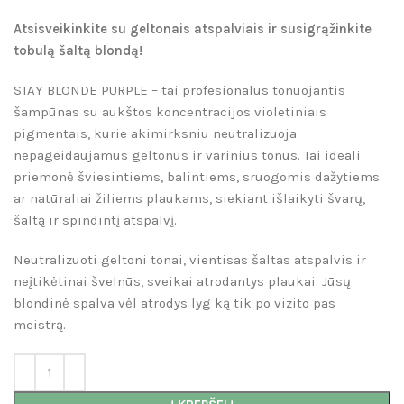
Atsisveikinkite su geltonais atspalviais ir susigrąžinkite
tobulą šaltą blondą!
STAY BLONDE PURPLE – tai profesionalus tonuojantis
šampūnas su aukštos koncentracijos violetiniais
pigmentais, kurie akimirksniu neutralizuoja
nepageidaujamus geltonus ir varinius tonus. Tai ideali
priemonė šviesintiems, balintiems, sruogomis dažytiems
ar natūraliai žiliems plaukams, siekiant išlaikyti švarų,
šaltą ir spindintį atspalvį.
Neutralizuoti geltoni tonai, vientisas šaltas atspalvis ir
neįtikėtinai švelnūs, sveikai atrodantys plaukai. Jūsų
blondinė spalva vėl atrodys lyg ką tik po vizito pas
meistrą.