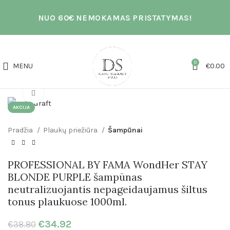
NUO 60€ NEMOKAMAS PRISTATYMAS!
0
MENU
€
0.00
Click to enlarge
AKCIJA
Pradžia
Plaukų priežiūra
Šampūnai
PROFESSIONAL BY FAMA WondHer STAY
BLONDE PURPLE šampūnas
neutralizuojantis nepageidaujamus šiltus
tonus plaukuose 1000ml.
€
34.92
€
38.80