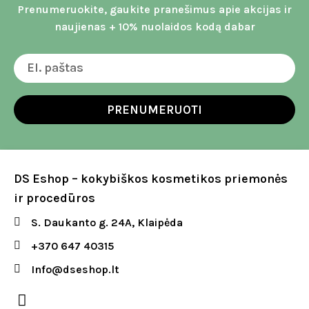
Prenumeruokite, gaukite pranešimus apie akcijas ir
naujienas + 10% nuolaidos kodą dabar
PRENUMERUOTI
DS Eshop – kokybiškos kosmetikos priemonės
ir procedūros
S. Daukanto g. 24A, Klaipėda
+370 647 40315
Info@dseshop.lt