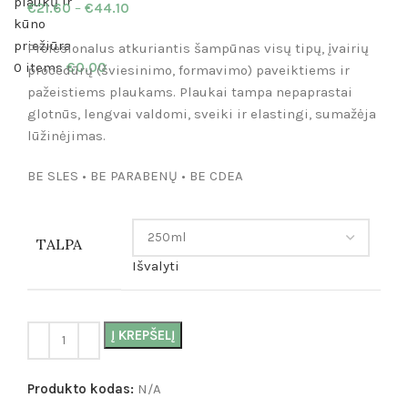
€
21.60
–
€
44.10
Profesionalus atkuriantis šampūnas visų tipų, įvairių
0
items
€
0.00
procedūrų (šviesinimo, formavimo) paveiktiems ir
pažeistiems plaukams. Plaukai tampa nepaprastai
glotnūs, lengvai valdomi, sveiki ir elastingi, sumažėja
lūžinėjimas.
BE SLES • BE PARABENŲ • BE CDEA
TALPA
Išvalyti
Į KREPŠELĮ
Produkto kodas:
N/A