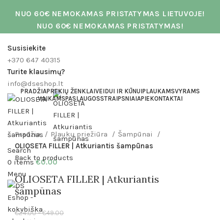
NUO 60€ NEMOKAMAS PRISTATYMAS LIETUVOJE!
NUO 60€ NEMOKAMAS PRISTATYMAS!
Susisiekite
+370 647 40315
Turite klausimų?
info@dseshop.lt
PRADŽIA
PREKIŲ ŽENKLAI
VEIDUI IR KŪNUI
PLAUKAMS
VYRAMS
VAIKAMS
PASLAUGOS
STRAIPSNIAI
APIE
KONTAKTAI
Click to enlarge
Pradžia
Plaukų priežiūra
Šampūnai
OLIOSETA FILLER | Atkuriantis šampūnas
Search
Back to products
0
items
€
0.00
Menu
OLIOSETA FILLER | Atkuriantis
šampūnas
€
24.00
–
€
49.00