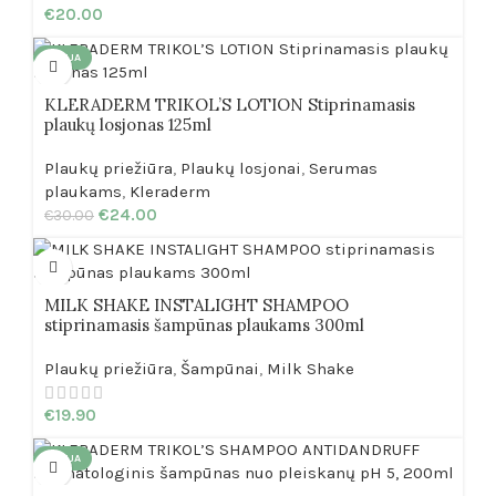
€
20.00
AKCIJA
KLERADERM TRIKOL’S LOTION Stiprinamasis
plaukų losjonas 125ml
Plaukų priežiūra
,
Plaukų losjonai
,
Serumas
plaukams
,
Kleraderm
€
24.00
€
30.00
MILK SHAKE INSTALIGHT SHAMPOO
stiprinamasis šampūnas plaukams 300ml
Plaukų priežiūra
,
Šampūnai
,
Milk Shake
€
19.90
AKCIJA