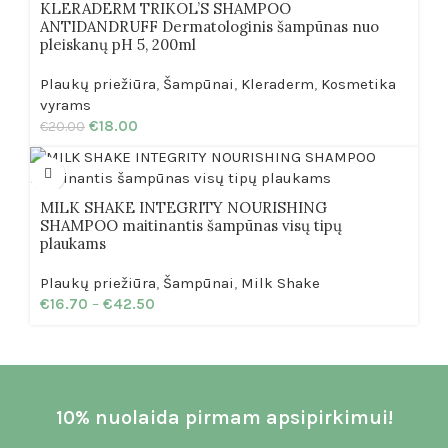
KLERADERM TRIKOL’S SHAMPOO
ANTIDANDRUFF Dermatologinis šampūnas nuo
pleiskanų pH 5, 200ml
Plaukų priežiūra
,
Šampūnai
,
Kleraderm
,
Kosmetika
vyrams
€
18.00
€
20.00
MILK SHAKE INTEGRITY NOURISHING
SHAMPOO maitinantis šampūnas visų tipų
plaukams
Plaukų priežiūra
,
Šampūnai
,
Milk Shake
€
16.70
–
€
42.50
10% nuolaida pirmam apsipirkimui!