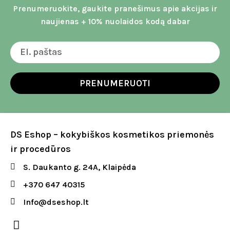
Prenumeruokite, gaukite pranešimus apie akcijas ir
naujienas + 10% nuolaidos kodą dabar
PRENUMERUOTI
DS Eshop – kokybiškos kosmetikos priemonės
ir procedūros
S. Daukanto g. 24A, Klaipėda
+370 647 40315
Info@dseshop.lt