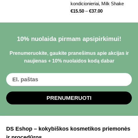
kondicionieriai
,
Milk Shake
€
15.50
–
€
37.00
10% nuolaida pirmam apsipirkimui!
Prenumeruokite, gaukite pranešimus apie akcijas ir
naujienas + 10% nuolaidos kodą dabar
PRENUMERUOTI
DS Eshop – kokybiškos kosmetikos priemonės
ir procedūros