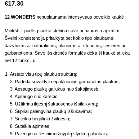
€
17.30
12 WONDERS
nenuplaunama intensyvaus poveikio kaukė
Minkšti ir purūs plaukai stebina savo nepaprasta apimtimi.
Švelni konsistencija pritaikyta bet kokio tipo plaukams:
dažytiems ar natūraliems, ploniems ar storiems, tiesiems ar
garbanotiems. Savo išskirtinės formulės dėka ši kaukė atlieka
net 12 funkcijų:
Atstato visų tipų plaukų struktūrą;
2. Padeda suvaldyti nepaklusnius garbanotus plaukus;
3. Apsaugo plaukų galiukus nuo šakojimosi;
4. Apsaugo nuo karščio;
5. Užtikrina ilgesnį šukuosenos išsilaikymą;
6. Stipriai palengvina plaukų iššukavimą;
7. Suteikia begalinio žvilgesio;
8. Suteikia apimties;
9. Palengvina tiesinimo žnyplių slydimą plaukais;