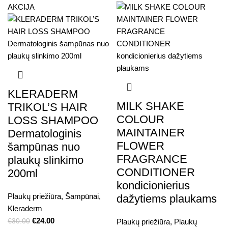
AKCIJA
KLERADERM
MILK SHAKE
TRIKOL’S HAIR
COLOUR
LOSS SHAMPOO
MAINTAINER
Dermatologinis
FLOWER
šampūnas nuo
FRAGRANCE
plaukų slinkimo
CONDITIONER
200ml
kondicionierius
Plaukų priežiūra
,
Šampūnai
,
dažytiems plaukams
Kleraderm
€
24.00
€
30.00
Plaukų priežiūra
,
Plaukų