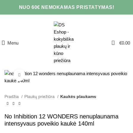
NUO 60€ NEMOKAMAS PRISTATYMAS!
0
Menu
€
0.00
Click to enlarge
Pradžia
Plaukų priežiūra
Kaukės plaukams
No Inhibition 12 WONDERS nenuplaunama
intensyvaus poveikio kaukė 140ml