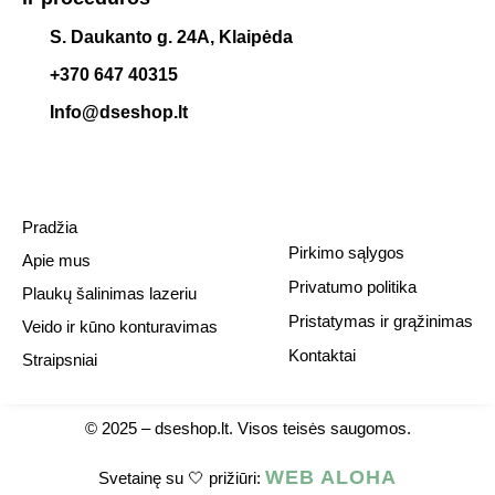
S. Daukanto g. 24A, Klaipėda
+370 647 40315
Info@dseshop.lt
Pradžia
Pirkimo sąlygos
Apie mus
Privatumo politika
Plaukų šalinimas lazeriu
Pristatymas ir grąžinimas
Veido ir kūno konturavimas
Kontaktai
Straipsniai
© 2025 –
dseshop.lt.
Visos teisės saugomos.
WEB ALOHA
Svetainę su 🤍 prižiūri: