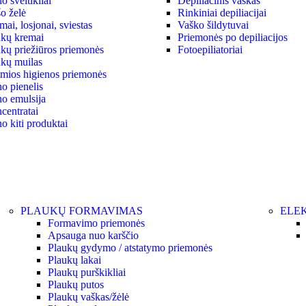
 šveitikliai
Depiliacinis vaškas
o želė
Rinkiniai depiliacijai
ai, losjonai, sviestas
Vaško šildytuvai
kų kremai
Priemonės po depiliacijos
kų priežiūros priemonės
Fotoepiliatoriai
kų muilas
ymios higienos priemonės
o pienelis
o emulsija
centratai
o kiti produktai
PLAUKŲ FORMAVIMAS
ELEK
Formavimo priemonės
Apsauga nuo karščio
Plaukų gydymo / atstatymo priemonės
Plaukų lakai
Plaukų purškikliai
Plaukų putos
Plaukų vaškas/žėlė