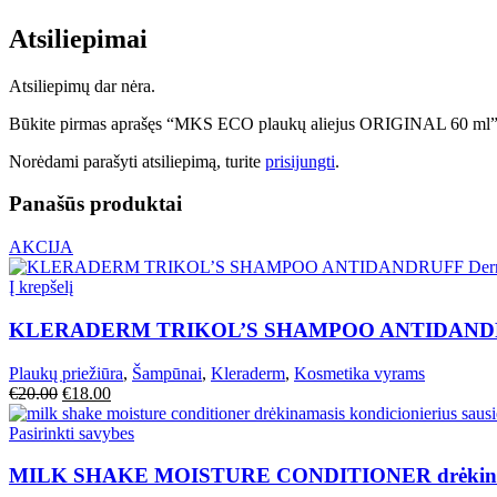
Atsiliepimai
Atsiliepimų dar nėra.
Būkite pirmas aprašęs “MKS ECO plaukų aliejus ORIGINAL 60 ml
Norėdami parašyti atsiliepimą, turite
prisijungti
.
Panašūs produktai
AKCIJA
Į krepšelį
KLERADERM TRIKOL’S SHAMPOO ANTIDANDRUFF D
Plaukų priežiūra
,
Šampūnai
,
Kleraderm
,
Kosmetika vyrams
€
20.00
€
18.00
Pasirinkti savybes
MILK SHAKE MOISTURE CONDITIONER drėkinamasi