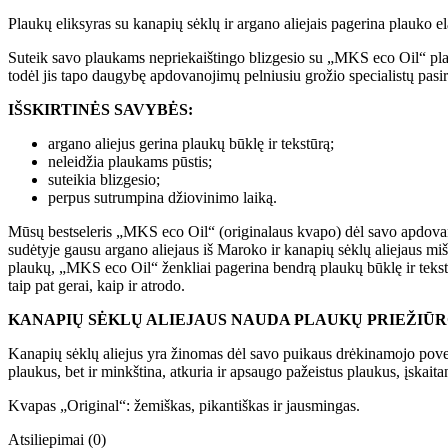
Plaukų eliksyras su kanapių sėklų ir argano aliejais pagerina plauko e
Suteik savo plaukams nepriekaištingo blizgesio su „MKS eco Oil“ plauk
todėl jis tapo daugybę apdovanojimų pelniusiu grožio specialistų pasi
IŠSKIRTINĖS SAVYBĖS:
argano aliejus gerina plaukų būklę ir tekstūrą;
neleidžia plaukams pūstis;
suteikia blizgesio;
perpus sutrumpina džiovinimo laiką.
Mūsų bestseleris „MKS eco Oil“ (originalaus kvapo) dėl savo apdovanoj
sudėtyje gausu argano aliejaus iš Maroko ir kanapių sėklų aliejaus miš
plaukų, „MKS eco Oil“ ženkliai pagerina bendrą plaukų būklę ir tekstūr
taip pat gerai, kaip ir atrodo.
KANAPIŲ SĖKLŲ ALIEJAUS NAUDA PLAUKŲ PRIEŽIŪ
Kanapių sėklų aliejus yra žinomas dėl savo puikaus drėkinamojo poveik
plaukus, bet ir minkština, atkuria ir apsaugo pažeistus plaukus, įskait
Kvapas „Original“: žemiškas, pikantiškas ir jausmingas.
Atsiliepimai (0)