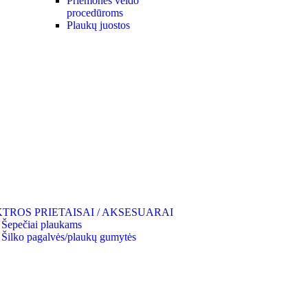
Priemonės veido
procedūroms
Plaukų juostos
TROS PRIETAISAI / AKSESUARAI
Šepečiai plaukams
Šilko pagalvės/plaukų gumytės