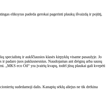
ingas eliksyras padeda gerokai pagerinti plaukų išvaizdą ir pojūtį,
ų specialistų ir aukščiausios klasės kirpyklų visame pasaulyje. Jo
stis ir padaro juos paklusnesnius. Naudojamas ant drėgnų arba sausų
omi. „MKS eco Oil“ yra įvairių kvapų, todėl jūsų plaukai gali kvepėti
ionierių sudedamoji dalis. Kanapių sėklų aliejus ne tik drėkina