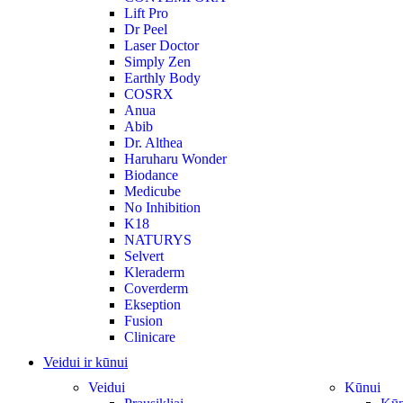
Lift Pro
Dr Peel
Laser Doctor
Simply Zen
Earthly Body
COSRX
Anua
Abib
Dr. Althea
Haruharu Wonder
Biodance
Medicube
No Inhibition
K18
NATURYS
Selvert
Kleraderm
Coverderm
Ekseption
Fusion
Clinicare
Veidui ir kūnui
Veidui
Kūnui