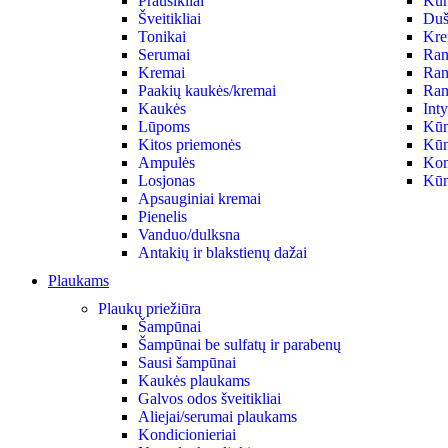
Prausikliai
Kūno
Šveitikliai
Duš
Tonikai
Krem
Serumai
Ran
Kremai
Ran
Paakių kaukės/kremai
Ran
Kaukės
Int
Lūpoms
Kūn
Kitos priemonės
Kūn
Ampulės
Kon
Losjonas
Kūn
Apsauginiai kremai
Pienelis
Vanduo/dulksna
Antakių ir blakstienų dažai
Plaukams
Plaukų priežiūra
Šampūnai
Šampūnai be sulfatų ir parabenų
Sausi šampūnai
Kaukės plaukams
Galvos odos šveitikliai
Aliejai/serumai plaukams
Kondicionieriai