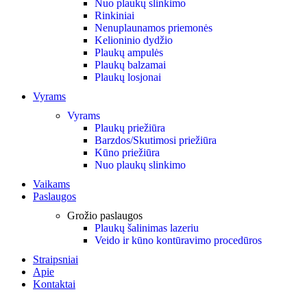
Nuo plaukų slinkimo
Rinkiniai
Nenuplaunamos priemonės
Kelioninio dydžio
Plaukų ampulės
Plaukų balzamai
Plaukų losjonai
Vyrams
Vyrams
Plaukų priežiūra
Barzdos/Skutimosi priežiūra
Kūno priežiūra
Nuo plaukų slinkimo
Vaikams
Paslaugos
Grožio paslaugos
Plaukų šalinimas lazeriu
Veido ir kūno kontūravimo procedūros
Straipsniai
Apie
Kontaktai