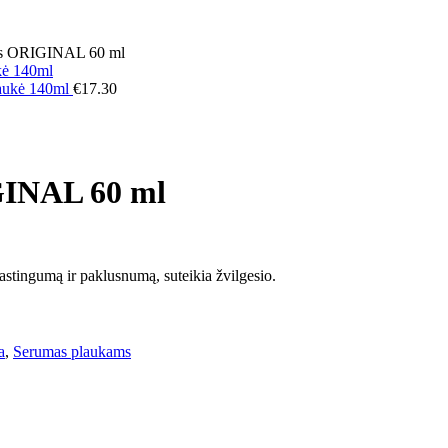
us ORIGINAL 60 ml
aukė 140ml
€
17.30
GINAL 60 ml
lastingumą ir paklusnumą, suteikia žvilgesio.
a
,
Serumas plaukams