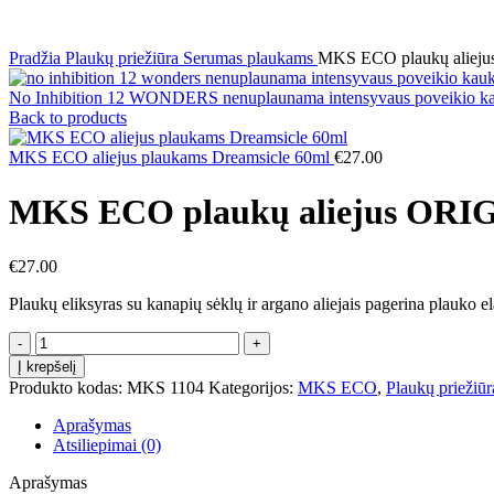
Click to enlarge
Pradžia
Plaukų priežiūra
Serumas plaukams
MKS ECO plaukų aliej
No Inhibition 12 WONDERS nenuplaunama intensyvaus poveikio k
Back to products
MKS ECO aliejus plaukams Dreamsicle 60ml
€
27.00
MKS ECO plaukų aliejus ORI
€
27.00
Plaukų eliksyras su kanapių sėklų ir argano aliejais pagerina plauko e
Į krepšelį
Produkto kodas:
MKS 1104
Kategorijos:
MKS ECO
,
Plaukų priežiūr
Aprašymas
Atsiliepimai (0)
Aprašymas