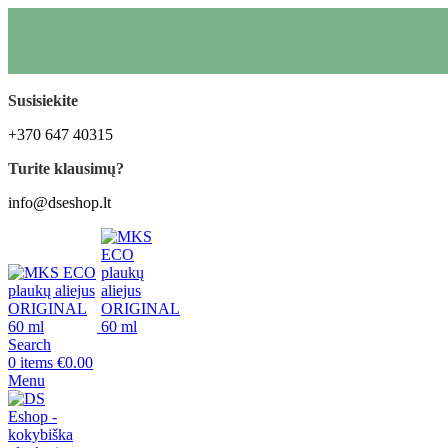
Susisiekite
+370 647 40315
Turite klausimų?
info@dseshop.lt
Search
0
items
€
0.00
Menu