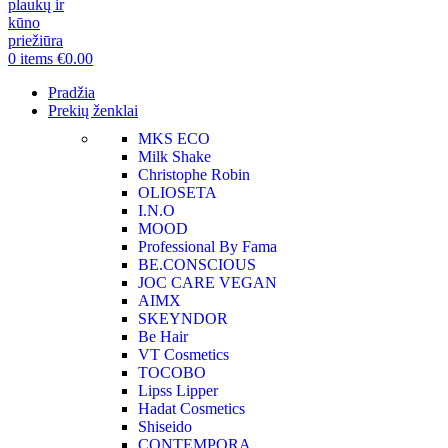
0
items
€
0.00
Pradžia
Prekių ženklai
MKS ECO
Milk Shake
Christophe Robin
OLIOSETA
I.N.O
MOOD
Professional By Fama
BE.CONSCIOUS
JOC CARE VEGAN
AIMX
SKEYNDOR
Be Hair
VT Cosmetics
TOCOBO
Lipss Lipper
Hadat Cosmetics
Shiseido
CONTEMPORA