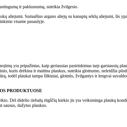
lastingumą ir paklusnumą, suteikia žvilgesio.
ų aliejumi. Sumaišius argano aliejų su kanapių sėklų aliejumi, šis ypat
rinkimu visame pasaulyje.
imų yra pripažintas, kaip geriausias pasirinkimas tarp garsiausių plauk
inio, kuris drėkina ir maitina plaukus, suteikia glotnumo, neleidžia pū
ą, todėl plaukai tampa šilkiniai, glotnūs, žvilgantys ir lengvai suvald
ROS PRODUKTUOSE
io. Dėl didelio riebalų rūgščių kiekio jis yra veiksminga plaukų kondic
ant sausus, dažytus plaukus.