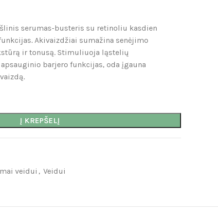
linis serumas-busteris su retinoliu kasdien
funkcijas. Akivaizdžiai sumažina senėjimo
tūrą ir tonusą. Stimuliuoja ląstelių
 apsauginio barjero funkcijas, oda įgauna
vaizdą.
Į KREPŠELĮ
mai veidui
,
Veidui