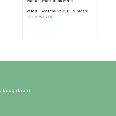
esencija-serumas 50ml
drėki
HYAL
Veidui
,
Serumai veidui
,
Clinicare
Veidu
€
40.00
€
50.00
vyra
€
54.0
€
44.
s kodą dabar