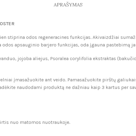
APRAŠYMAS
OSTER
ien stiprina odos regeneracines funkcijas. Akivaizdžiai suma
na odos apsauginio barjero funkcijas, oda įgauna pastebimą ja
nduo, jojoba aliejus, Psoralea corylifolia ekstraktas (bakučiol
velniai įmasažuokite ant veido. Pamasažuokite pirštų galiuk
radėkite naudodami produktą ne dažniau kaip 3 kartus per savai
skirtis nuo matomos nuotraukoje.