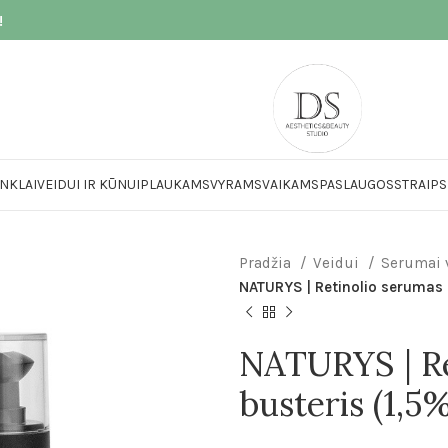
!
NKLAI
VEIDUI IR KŪNUI
PLAUKAMS
VYRAMS
VAIKAMS
PASLAUGOS
STRAIPS
Pradžia
Veidui
Serumai 
NATURYS | Retinolio serumas 
NATURYS | Re
busteris (1,5