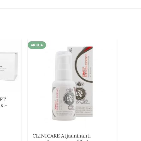
AKCIJA
AKCIJA
IFT
s –
CLINICARE Atjauninanti
FUSI