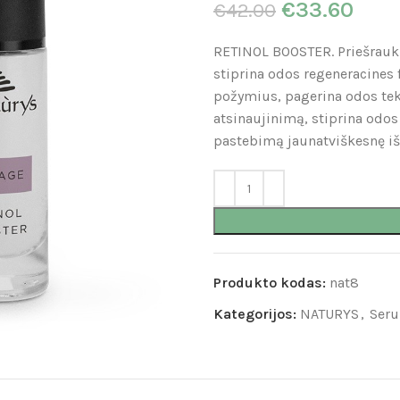
€
33.60
€
42.00
RETINOL BOOSTER. Priešraukš
stiprina odos regeneracines 
požymius, pagerina odos teks
atsinaujinimą, stiprina odos
pastebimą jaunatviškesnę iš
Produkto kodas:
nat8
Kategorijos:
NATURYS
,
Seru