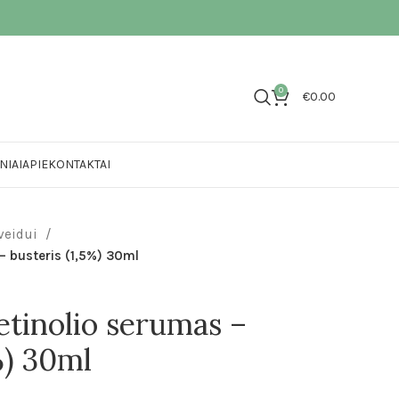
0
€
0.00
NIAI
APIE
KONTAKTAI
veidui
– busteris (1,5%) 30ml
tinolio serumas –
%) 30ml