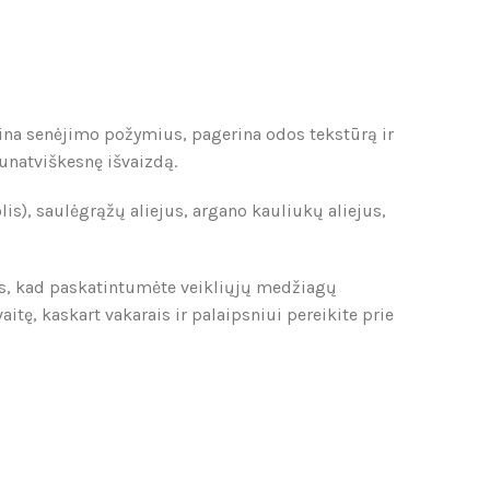
žina senėjimo požymius, pagerina odos tekstūrą ir
unatviškesnę išvaizdą.
is), saulėgrąžų aliejus, argano kauliukų aliejus,
ais, kad paskatintumėte veikliųjų medžiagų
tę, kaskart vakarais ir palaipsniui pereikite prie