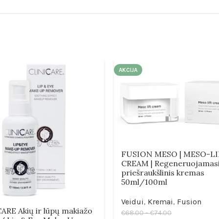
AKCIJA
FUSION MESO | MESO-L
CREAM | Regeneruojamasi
priešraukšlinis kremas
50ml/100ml
Veidui
,
Kremai
,
Fusion
ARE Akių ir lūpų makiažo
€
68.00
–
€
74.00