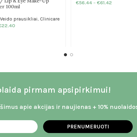
s / Lip & Eye Make-Up
€
56.44
–
€
61.42
er 100ml
Veido prausikliai
,
Clinicare
€
22.40
laida pirmam apsipirkimui!
imus apie akcijas ir naujienas + 10% nuolaido
PRENUMERUOTI