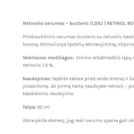
Retinolio serumas – busteris (1,5%) |
RETINOL
BO
Priešraukšlinis serumas-busteris su retinoliu kasd
tonusą. Stimuliuoja ląstelių atsinaujinimą, stipri
Veikliosios medžiagos:
kininio arbatmedžio lapų va
retinolis 1,5 %.
Naudojimas:
tepkite vakare prieš veido kremą ir š
įsisavinimą. Jei pirmą kartą naudojate retinolį – p
kasdieninio naudojimo.
Talpa:
30 ml
Atkreipkite dėmesį, jog reali serumo spalva gali 