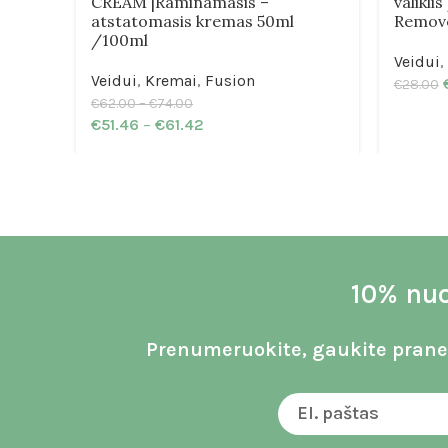
CREAM |Raminamasis –
valikli
atstatomasis kremas 50ml
Remov
/100ml
Veidui
,
Veidui
,
Kremai
,
Fusion
€
28.00
€
62.00
–
€
74.00
€
51.46
–
€
61.42
10% nuo
Prenumeruokite, gaukite praneš