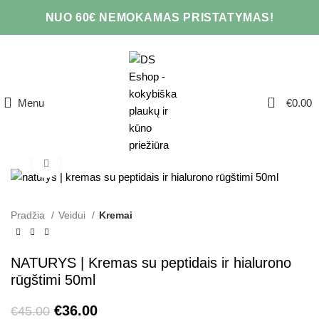
NUO 60€ NEMOKAMAS PRISTATYMAS!
0
Menu
€
0.00
Click to enlarge
Pradžia
Veidui
Kremai
NATURYS | Kremas su peptidais ir hialurono
rūgštimi 50ml
€
36.00
€
45.00