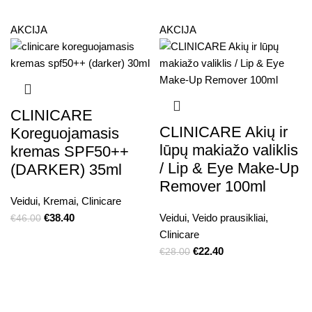
AKCIJA
AKCIJA
CLINICARE
CLINICARE Akių ir
Koreguojamasis
lūpų makiažo valiklis
kremas SPF50++
/ Lip & Eye Make-Up
(DARKER) 35ml
Remover 100ml
Veidui
,
Kremai
,
Clinicare
€
38.40
Veidui
,
Veido prausikliai
,
€
46.00
Clinicare
€
22.40
€
28.00