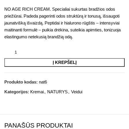
NO AGE RICH CREAM. Specialiai sukurtas bradžios odos
priežiūrai. Padeda pagerinti odos struktūrą ir tonusą, išsaugoti
jaunatvišką išvaizdą. Peptidai ir hialurono rūgštis – intensyviai
maitinanti formulė – puikia drėkina, suteikia apimties, tonizuoja
elastingumo netekusią brandžią odą.
Į KREPŠELĮ
Produkto kodas:
nat6
Kategorijos:
Kremai
,
NATURYS
,
Veidui
PANAŠŪS PRODUKTAI