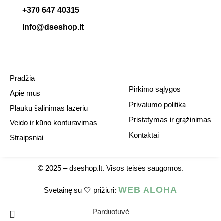
+370 647 40315
Info@dseshop.lt
Pradžia
Pirkimo sąlygos
Apie mus
Privatumo politika
Plaukų šalinimas lazeriu
Pristatymas ir grąžinimas
Veido ir kūno konturavimas
Kontaktai
Straipsniai
© 2025 –
dseshop.lt.
Visos teisės saugomos.
WEB ALOHA
Svetainę su 🤍 prižiūri:
Parduotuvė