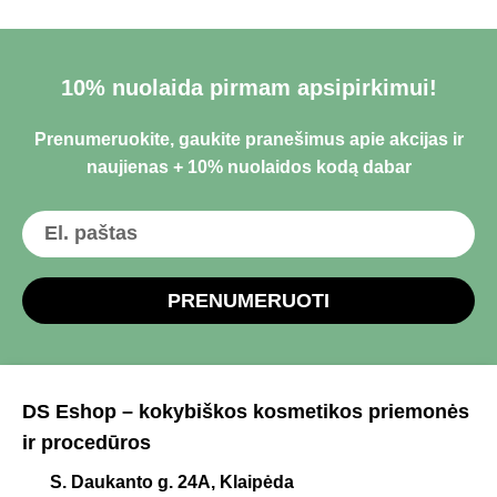
10% nuolaida pirmam apsipirkimui!
Prenumeruokite, gaukite pranešimus apie akcijas ir
naujienas + 10% nuolaidos kodą dabar
PRENUMERUOTI
DS Eshop – kokybiškos kosmetikos priemonės
ir procedūros
S. Daukanto g. 24A, Klaipėda