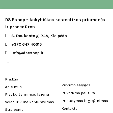
DS Eshop – kokybiškos kosmetikos priemonės
ir procedūros
S. Daukanto g. 24A, Klaipėda
+370 647 40315
Info@dseshop.lt
Pradžia
Pirkimo sąlygos
Apie mus
Privatumo politika
Plaukų šalinimas lazeriu
Pristatymas ir grąžinimas
Veido ir kūno konturavimas
Kontaktai
Straipsniai