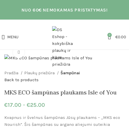
NUO 60€ NEMOKAMAS PRISTATYMAS!
0
MENU
€
0.00
Click to enlarge
Pradžia
Plaukų priežiūra
Šampūnai
Back to products
MKS ECO šampūnas plaukams Isle of You
€
17.00
–
€
25.00
Kvapnus ir švelnus šampūnas Jūsų plaukams – „MKS eco
Nourish”. Šis šampūnas su argano aliejumi suteikia