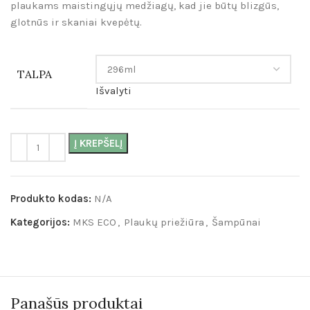
plaukams maistingųjų medžiagų, kad jie būtų blizgūs,
glotnūs ir skaniai kvepėtų.
TALPA
Išvalyti
Į KREPŠELĮ
Produkto kodas:
N/A
Kategorijos:
MKS ECO
,
Plaukų priežiūra
,
Šampūnai
Panašūs produktai