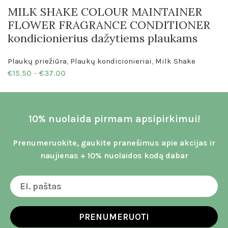
MILK SHAKE COLOUR MAINTAINER
FLOWER FRAGRANCE CONDITIONER
kondicionierius dažytiems plaukams
Plaukų priežiūra
,
Plaukų kondicionieriai
,
Milk Shake
€
15.50
–
€
37.00
10% nuolaida pirmam apsipirkimui!
Prenumeruokite, gaukite pranešimus apie akcijas ir
naujienas + 10% nuolaidos kodą dabar
PRENUMERUOTI