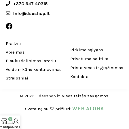
+370 647 40315
Info@dseshop.lt
Pradžia
Pirkimo sąlygos
Apie mus
Privatumo politika
Plaukų šalinimas lazeriu
Pristatymas ir grąžinimas
Veido ir kūno konturavimas
Kontaktai
Straipsniai
© 2025 –
dseshop.lt.
Visos teisės saugomos.
WEB ALOHA
Svetainę su 🤍 prižiūri:
0
rduotuvė
Krepšelis
Mano paskyra