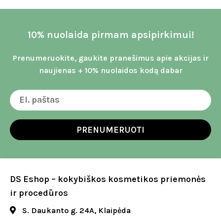
10% nuolaida pirmam apsipirkimui!
Prenumeruokite, gaukite pranešimus apie akcijas ir
naujienas + 10% nuolaidos kodą dabar
PRENUMERUOTI
DS Eshop – kokybiškos kosmetikos priemonės
ir procedūros
S. Daukanto g. 24A, Klaipėda