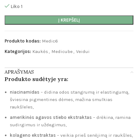
Liko 1
Į KREPŠELĮ
Produkto kodas:
Medic6
Kategorijos:
Kaukės
,
Medicube
,
Veidui
APRAŠYMAS
Produkto sudėtyje yra:
niacinamidas
– didina odos stangrumą ir elastingumą,
šviesina pigmentines dėmes, mažina smulkias
raukšleles,
amerikinės agavos stiebo ekstraktas
– drėkina, ramina
sudirgimus ir uždegimus,
kolageno ekstraktas
– veikia prieš senėjimą ir raukšles,