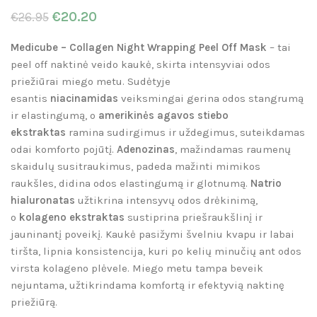
€
20.20
€
26.95
Medicube – Collagen Night Wrapping Peel Off Mask
– tai
peel off naktinė veido kaukė, skirta intensyviai odos
priežiūrai miego metu. Sudėtyje
esantis
niacinamidas
veiksmingai gerina odos stangrumą
ir elastingumą, o
amerikinės agavos stiebo
ekstraktas
ramina sudirgimus ir uždegimus, suteikdamas
odai komforto pojūtį.
Adenozinas
, mažindamas raumenų
skaidulų susitraukimus, padeda mažinti mimikos
raukšles, didina odos elastingumą ir glotnumą.
Natrio
hialuronatas
užtikrina intensyvų odos drėkinimą,
o
kolageno ekstraktas
sustiprina priešraukšlinį ir
jauninantį poveikį. Kaukė pasižymi švelniu kvapu ir labai
tiršta, lipnia konsistencija, kuri po kelių minučių ant odos
virsta kolageno plėvele. Miego metu tampa beveik
nejuntama, užtikrindama komfortą ir efektyvią naktinę
priežiūrą.