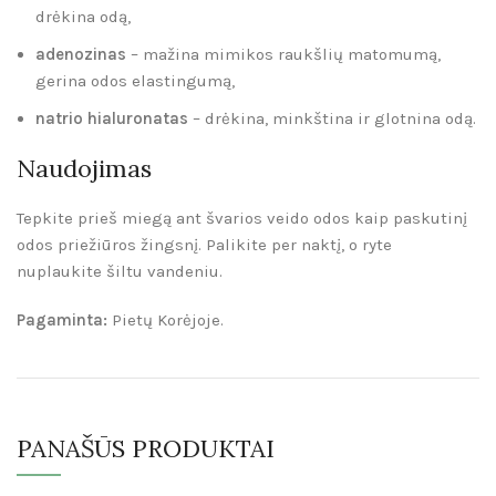
drėkina odą,
adenozinas
– mažina mimikos raukšlių matomumą,
gerina odos elastingumą,
natrio hialuronatas
– drėkina, minkština ir glotnina odą.
Naudojimas
Tepkite prieš miegą ant švarios veido odos kaip paskutinį
odos priežiūros žingsnį. Palikite per naktį, o ryte
nuplaukite šiltu vandeniu.
Pagaminta:
Pietų Korėjoje.
PANAŠŪS PRODUKTAI