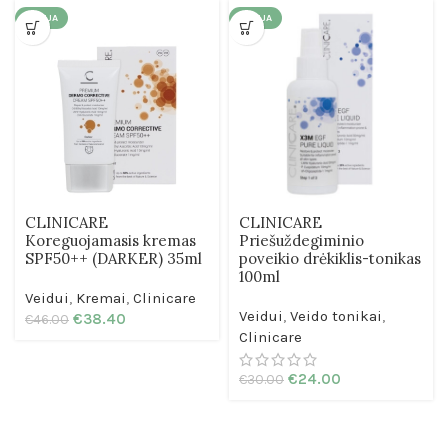
AKCIJA
AKCIJA
CLINICARE
CLINICARE
Koreguojamasis kremas
Priešuždegiminio
SPF50++ (DARKER) 35ml
poveikio drėkiklis-tonikas
100ml
Veidui
,
Kremai
,
Clinicare
Veidui
,
Veido tonikai
,
€
38.40
€
46.00
Clinicare
€
24.00
€
30.00