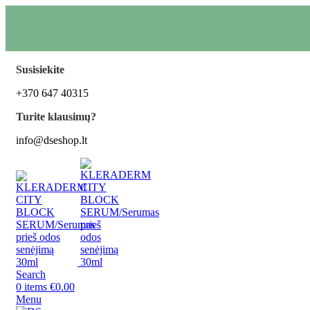
Susisiekite
+370 647 40315
Turite klausimų?
info@dseshop.lt
Search
0
items
€
0.00
Menu