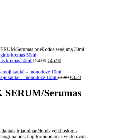
/Serumas prieš odos senėjimą 30ml
s kremas 50ml
€
54.00
€
45.90
 kaukė – monodozė 10ml
€
3.80
€
3.23
 SERUM/Serumas
ntais ir jauninančiomis veikliosiomis
stangrina odą, taip formuodamas veido ovalą.