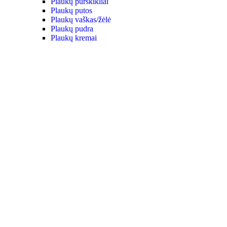
Plaukų purškikliai
Plaukų putos
Plaukų vaškas/žėlė
Plaukų pudra
Plaukų kremai