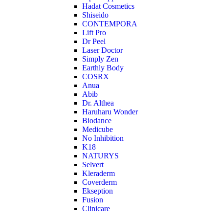
Hadat Cosmetics
Shiseido
CONTEMPORA
Lift Pro
Dr Peel
Laser Doctor
Simply Zen
Earthly Body
COSRX
Anua
Abib
Dr. Althea
Haruharu Wonder
Biodance
Medicube
No Inhibition
K18
NATURYS
Selvert
Kleraderm
Coverderm
Ekseption
Fusion
Clinicare