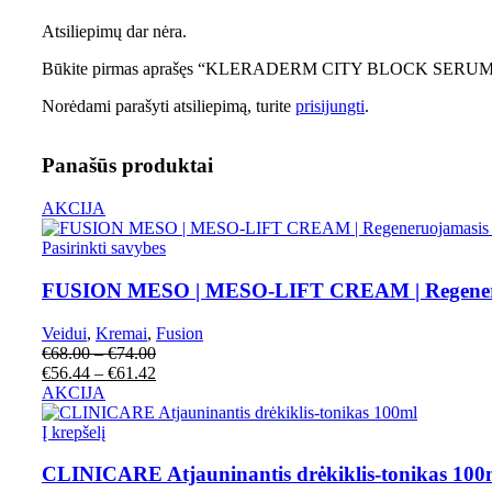
Atsiliepimų dar nėra.
Būkite pirmas aprašęs “KLERADERM CITY BLOCK SERUM/Ser
Norėdami parašyti atsiliepimą, turite
prisijungti
.
Panašūs produktai
AKCIJA
Pasirinkti savybes
FUSION MESO | MESO-LIFT CREAM | Regeneruoj
Veidui
,
Kremai
,
Fusion
€
68.00
–
€
74.00
€
56.44
–
€
61.42
AKCIJA
Į krepšelį
CLINICARE Atjauninantis drėkiklis-tonikas 100