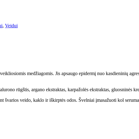
ui
,
Veidui
is veikliosiomis medžiagomis. Jis apsaugo epidermį nuo kasdieninių agr
hialurono rūgštis, argano ekstraktas, karpažolės ekstraktas, gluosninės k
t švarios veido, kaklo ir iškirptės odos. Švelniai įmasažuoti kol serumas