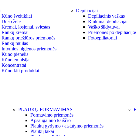
i
Depiliacijai
Kūno šveitikliai
Depiliacinis vaškas
Dušo želė
Rinkiniai depiliacijai
Kremai, losjonai, sviestas
Vaško šildytuvai
Rankų kremai
Priemonės po depiliacijo
Rankų priežiūros priemonės
Fotoepiliatoriai
Rankų muilas
Intymios higienos priemonės
Kūno pienelis
Kūno emulsija
Koncentratai
Kūno kiti produktai
PLAUKŲ FORMAVIMAS
Formavimo priemonės
Apsauga nuo karščio
Plaukų gydymo / atstatymo priemonės
Plaukų lakai