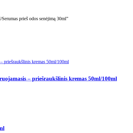
umas prieš odos senėjimą 30ml”
amasis – priešraukšlinis kremas 50ml/100ml
ml