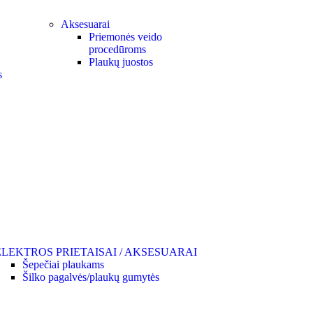
Aksesuarai
Priemonės veido
procedūroms
Plaukų juostos
s
ELEKTROS PRIETAISAI / AKSESUARAI
Šepečiai plaukams
Šilko pagalvės/plaukų gumytės