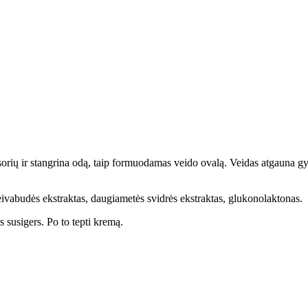
esorių ir stangrina odą, taip formuodamas veido ovalą. Veidas atgauna 
reivabudės ekstraktas, daugiametės svidrės ekstraktas, glukonolaktonas.
 susigers. Po to tepti kremą.