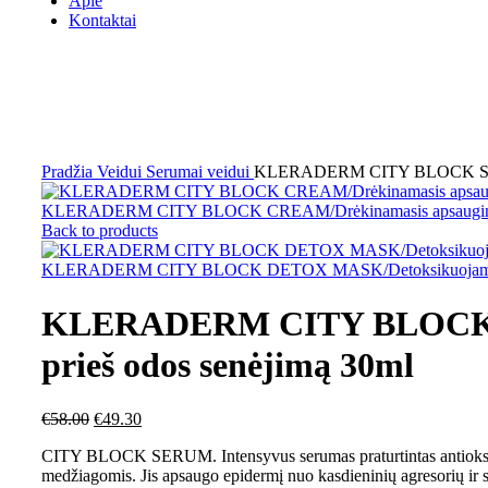
Apie
Kontaktai
AKCIJA
Click to enlarge
Pradžia
Veidui
Serumai veidui
KLERADERM CITY BLOCK SERUM
KLERADERM CITY BLOCK CREAM/Drėkinamasis apsaugini
Back to products
KLERADERM CITY BLOCK DETOX MASK/Detoksikuojamoji
KLERADERM CITY BLOCK
prieš odos senėjimą 30ml
€
58.00
€
49.30
CITY BLOCK SERUM. Intensyvus serumas praturtintas antioksida
medžiagomis. Jis apsaugo epidermį nuo kasdieninių agresorių ir 