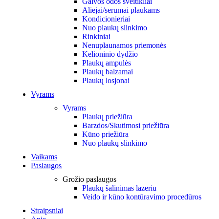
Galvos odos šveitikliai
Aliejai/serumai plaukams
Kondicionieriai
Nuo plaukų slinkimo
Rinkiniai
Nenuplaunamos priemonės
Kelioninio dydžio
Plaukų ampulės
Plaukų balzamai
Plaukų losjonai
Vyrams
Vyrams
Plaukų priežiūra
Barzdos/Skutimosi priežiūra
Kūno priežiūra
Nuo plaukų slinkimo
Vaikams
Paslaugos
Grožio paslaugos
Plaukų šalinimas lazeriu
Veido ir kūno kontūravimo procedūros
Straipsniai