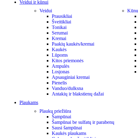
Veidui ir kūnui
Veidui
Kūnu
Prausikliai
Šveitikliai
Tonikai
Serumai
Kremai
Paakių kaukės/kremai
Kaukės
Lūpoms
Kitos priemonės
Ampulės
Losjonas
Apsauginiai kremai
Pienelis
Vanduo/dulksna
Antakių ir blakstienų dažai
Plaukams
Plaukų priežiūra
Šampūnai
Šampūnai be sulfatų ir parabenų
Sausi šampūnai
Kaukės plaukams