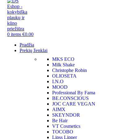
0
items
€
0.00
Pradžia
Prekių ženklai
MKS ECO
Milk Shake
Christophe Robin
OLIOSETA
I.N.O
MOOD
Professional By Fama
BE.CONSCIOUS
JOC CARE VEGAN
AIMX
SKEYNDOR
Be Hair
VT Cosmetics
TOCOBO
Lipss Lipper