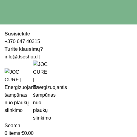
Susisiekite
+370 647 40315
Turite klausimų?
info@dseshop.lt
Search
0
items
€
0.00