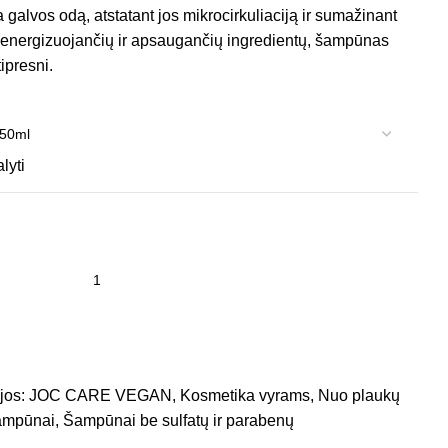
 galvos odą, atstatant jos mikrocirkuliaciją ir sumažinant
 energizuojančių ir apsaugančių ingredientų, šampūnas
ipresni.
alyti
jos:
JOC CARE VEGAN
,
Kosmetika vyrams
,
Nuo plaukų
ampūnai
,
Šampūnai be sulfatų ir parabenų