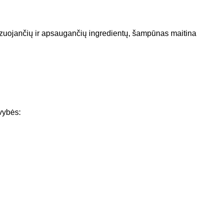
rgizuojančių ir apsaugančių ingredientų, šampūnas maitina
vybės: