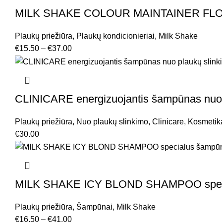
MILK SHAKE COLOUR MAINTAINER FLOWE
Plaukų priežiūra
,
Plaukų kondicionieriai
,
Milk Shake
€
15.50
–
€
37.00
CLINICARE energizuojantis šampūnas nuo 
Plaukų priežiūra
,
Nuo plaukų slinkimo
,
Clinicare
,
Kosmetik
€
30.00
MILK SHAKE ICY BLOND SHAMPOO specia
Plaukų priežiūra
,
Šampūnai
,
Milk Shake
€
16.50
–
€
41.00