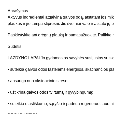
Aprašymas
Aktyvūs ingredientai atgaivina galvos odą, atstatant jos m
plaukus ir jie tampa stipresni. Jis švelniai valo ir atstato jų 
Paskirstykite ant drėgnų plaukų ir pamasažuokite. Palikite m
Sudėtis:
LAZDYNO LAPAI Jo gydomosios savybės susijusios su skysčių
• suteikia galvos odos ląstelėms energijos, skatinančios p
• apsaugo nuo oksidacinio streso;
• užtikrina galvos odos tvirtumą ir gyvybingumą;
• suteikia elastiškumo, sąryšio ir padeda regeneruoti audini