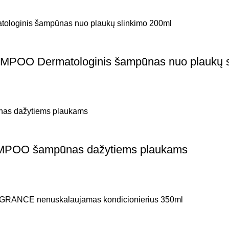
O Dermatologinis šampūnas nuo plaukų sl
OO šampūnas dažytiems plaukams