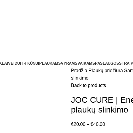
KLAI
VEIDUI IR KŪNUI
PLAUKAMS
VYRAMS
VAIKAMS
PASLAUGOS
STRAIP
Pradžia
Plaukų priežiūra
Šam
slinkimo
Back to products
JOC CURE | Ene
plaukų slinkimo
€
20.00
–
€
40.00