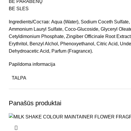
BE PARABENŲ
BE SLES
Ingredients/Состав: Aqua (Water), Sodium Coceth Sulfate
Ammonium Lauryl Sulfate, Coco-Glucoside, Glyceryl Oleate,
Cetyldimonium Phosphate, Zingiber Officinale Root Extract 
Erythritol, Benzyl Alchol, Phenoxyethanol, Citric Acid, Un
Dehydroacetic Acid, Parfum (Fragrance).
Papildoma informacija
TALPA
Panašūs produktai