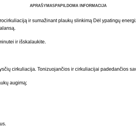
APRAŠYMAS
PAPILDOMA INFORMACIJA
ikrocirkuliaciją ir sumažinant plaukų slinkimą Dėl ypatingų ene
balansą.
inutei ir išskalaukite.
 cirkuliacija. Tonizuojančios ir cirkuliacijai padedančios sa
laukų augimą;
us.