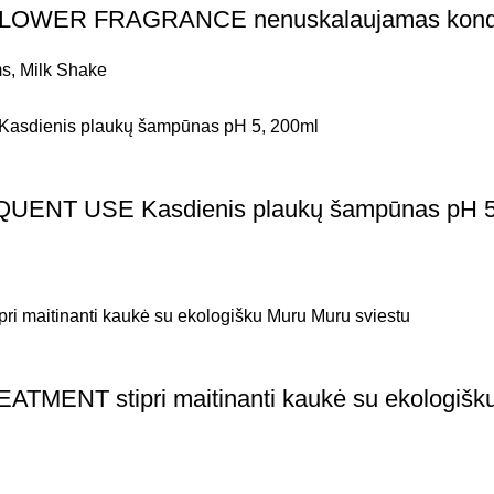
OWER FRAGRANCE nenuskalaujamas kondici
ms
,
Milk Shake
T USE Kasdienis plaukų šampūnas pH 5
NT stipri maitinanti kaukė su ekologišku