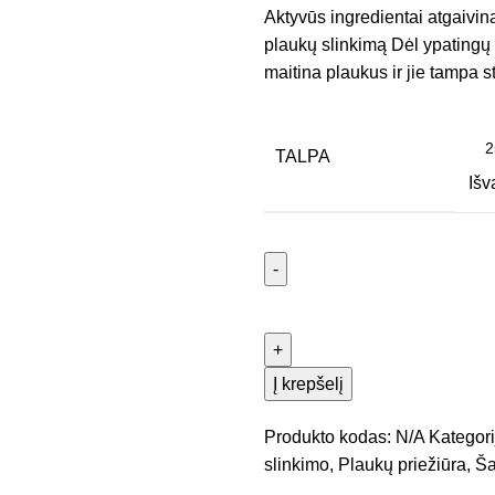
Aktyvūs ingredientai atgaivina
plaukų slinkimą Dėl ypatingų
maitina plaukus ir jie tampa st
TALPA
Išv
Į krepšelį
Produkto kodas:
N/A
Kategori
slinkimo
,
Plaukų priežiūra
,
Š