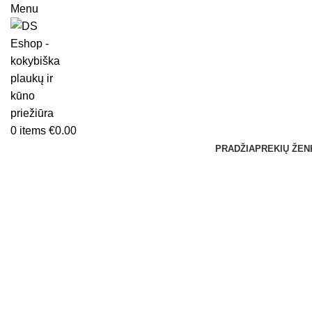
Menu
0
items
€
0.00
PRADŽIA
PREKIŲ ŽEN
Sold out
Click to enlarge