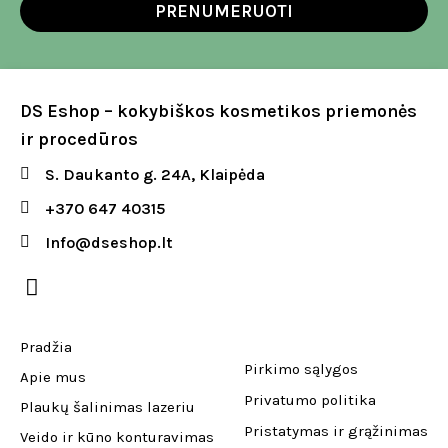
PRENUMERUOTI
DS Eshop – kokybiškos kosmetikos priemonės
ir procedūros
S. Daukanto g. 24A, Klaipėda
+370 647 40315
Info@dseshop.lt
Pradžia
Pirkimo sąlygos
Apie mus
Privatumo politika
Plaukų šalinimas lazeriu
Pristatymas ir grąžinimas
Veido ir kūno konturavimas