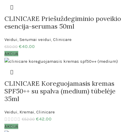
CLINICARE Priešuždegiminio poveikio
esencija-serumas 50ml
Veidui
,
Serumai veidui
,
Clinicare
€
40.00
€
50.00
AKCIJA
CLINICARE Koreguojamasis kremas
SPF50++ su spalva (medium) tūbelėje
35ml
Veidui
,
Kremai
,
Clinicare
€
42.00
€
52.00
AKCIJA