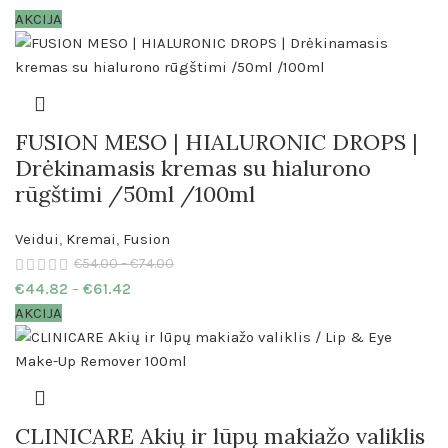
AKCIJA
FUSION MESO | HIALURONIC DROPS |
Drėkinamasis kremas su hialurono
rūgštimi /50ml /100ml
Veidui
,
Kremai
,
Fusion
€
54.00
–
€
74.00
€
44.82
–
€
61.42
AKCIJA
CLINICARE Akių ir lūpų makiažo valiklis