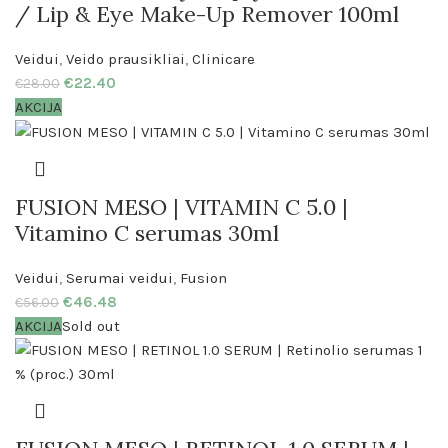
/ Lip & Eye Make-Up Remover 100ml
Veidui
,
Veido prausikliai
,
Clinicare
€
22.40
€
28.00
AKCIJA
FUSION MESO | VITAMIN C 5.0 |
Vitamino C serumas 30ml
Veidui
,
Serumai veidui
,
Fusion
€
46.48
€
56.00
AKCIJA
Sold out