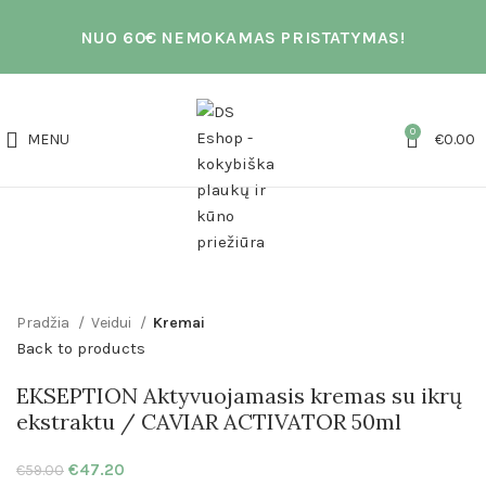
NUO 60€ NEMOKAMAS PRISTATYMAS!
0
MENU
€
0.00
Click to enlarge
Pradžia
Veidui
Kremai
Back to products
EKSEPTION Aktyvuojamasis kremas su ikrų
ekstraktu / CAVIAR ACTIVATOR 50ml
€
47.20
€
59.00