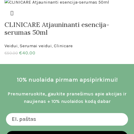
CLINICARE Atjauninanti esencija-
serumas 50ml
Veidui
,
Serumai veidui
,
Clinicare
€
40.00
€
50.00
10% nuolaida pirmam apsipirkimui!
Prenumeruokite, gaukite pranešimus apie akcijas ir
naujienas + 10% nuolaidos kodą dabar