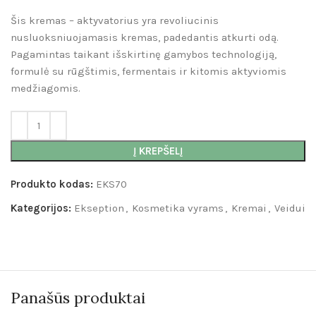
Šis kremas – aktyvatorius yra revoliucinis
nusluoksniuojamasis kremas, padedantis atkurti odą.
Pagamintas taikant išskirtinę gamybos technologiją,
formulė su rūgštimis, fermentais ir kitomis aktyviomis
medžiagomis.
Į KREPŠELĮ
Produkto kodas:
EKS70
Kategorijos:
Ekseption
,
Kosmetika vyrams
,
Kremai
,
Veidui
Panašūs produktai