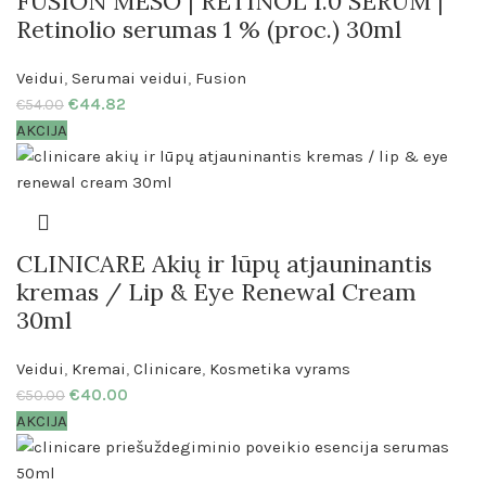
FUSION MESO | RETINOL 1.0 SERUM |
Retinolio serumas 1 % (proc.) 30ml
Veidui
,
Serumai veidui
,
Fusion
€
44.82
€
54.00
AKCIJA
CLINICARE Akių ir lūpų atjauninantis
kremas / Lip & Eye Renewal Cream
30ml
Veidui
,
Kremai
,
Clinicare
,
Kosmetika vyrams
€
40.00
€
50.00
AKCIJA