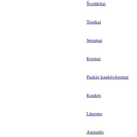
Šveitikliai
Tonikai
Serumai
Kremai
Paakių kaukės/kremai
Kaukės
Lūpoms
Ampulės