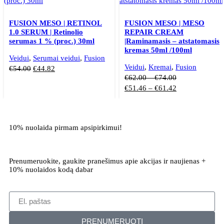
FUSION MESO | RETINOL
FUSION MESO | MESO
1.0 SERUM | Retinolio
REPAIR CREAM
serumas 1 % (proc.) 30ml
|Raminamasis – atstatomasis
kremas 50ml /100ml
Veidui
,
Serumai veidui
,
Fusion
Veidui
,
Kremai
,
Fusion
€
54.00
€
44.82
€
62.00
–
€
74.00
€
51.46
–
€
61.42
10% nuolaida pirmam apsipirkimui!
Prenumeruokite, gaukite pranešimus apie akcijas ir naujienas +
10% nuolaidos kodą dabar
PRENUMERUOTI