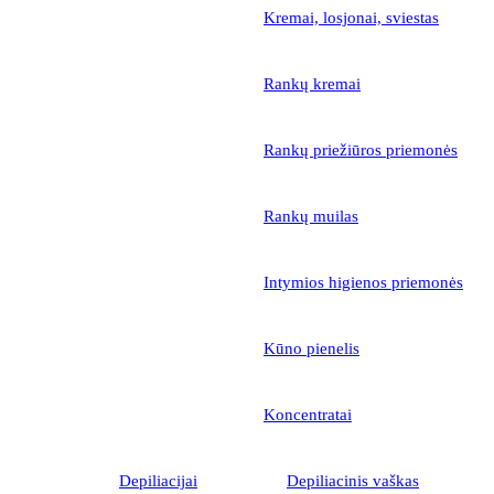
Kremai, losjonai, sviestas
Rankų kremai
Rankų priežiūros priemonės
Rankų muilas
Intymios higienos priemonės
Kūno pienelis
Koncentratai
Depiliacijai
Depiliacinis vaškas