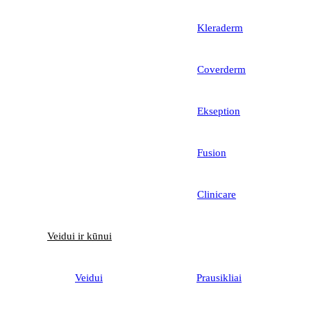
Kleraderm
Coverderm
Ekseption
Fusion
Clinicare
Veidui ir kūnui
Veidui
Prausikliai