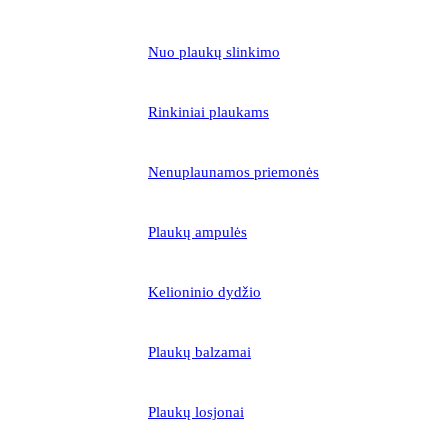
Nuo plaukų slinkimo
Rinkiniai plaukams
Nenuplaunamos priemonės
Plaukų ampulės
Kelioninio dydžio
Plaukų balzamai
Plaukų losjonai