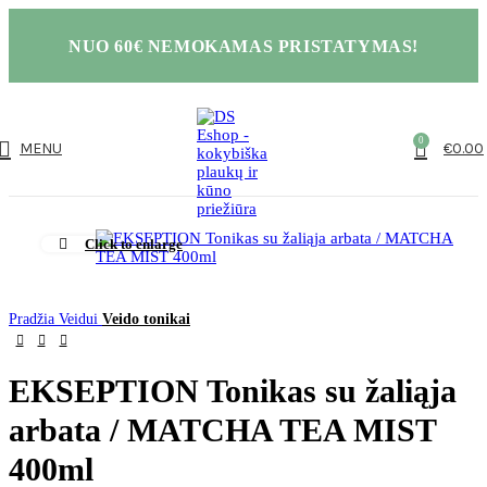
NUO 60€ NEMOKAMAS PRISTATYMAS!
0
MENU
€
0.00
Click to enlarge
Pradžia
Veidui
Veido tonikai
EKSEPTION Tonikas su žaliąja
arbata / MATCHA TEA MIST
400ml