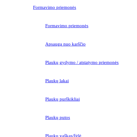
Formavimo priemonės
Formavimo priemonės
Apsauga nuo karščio
Plaukų gydymo / atstatymo priemonės
Plaukų lakai
Plaukų purškikliai
Plaukų putos
Plaukų vaškas/žėlė