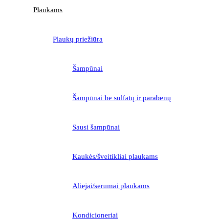
Plaukams
Plaukų priežiūra
Šampūnai
Šampūnai be sulfatų ir parabenų
Sausi šampūnai
Kaukės/šveitikliai plaukams
Aliejai/serumai plaukams
Kondicioneriai