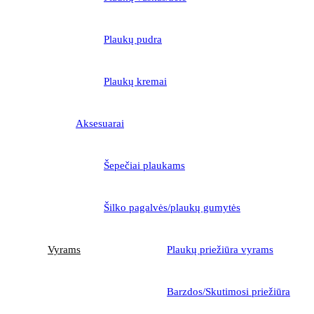
Plaukų pudra
Plaukų kremai
Aksesuarai
Šepečiai plaukams
Šilko pagalvės/plaukų gumytės
Vyrams
Plaukų priežiūra vyrams
Barzdos/Skutimosi priežiūra