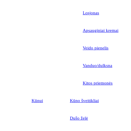
Losjonas
Apsauginiai kremai
Veido pienelis
Vanduo/dulksna
Kitos priemonės
Kūnui
Kūno šveitikliai
Dušo želė