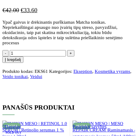
€
42.00
€
33.60
Ypač gaivus ir drėkinantis purškiamas Matcha tonikas.
Nepriekaištingai apsaugo nuo įvairių tipų streso, pavyzdžiui,
oksidacinio, taip pat skatina mikrocirkuliaciją, tokiu būdu
detoksikuoja odos ląsteles ir taip sulėtina priešlaikinio senėjimo
procesus
Į krepšelį
Produkto kodas:
EKS61
Kategorijos:
Ekseption
,
Kosmetika vyrams
,
Veido tonikai
,
Veidui
PANAŠŪS PRODUKTAI
Daugiau
AKCIJA
Pasirinkti savybes
AKCIJA
SOLD OUT