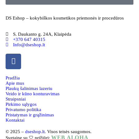
DS Eshop – kokybiškos kosmetikos priemonės ir procedūros
S. Daukanto g. 24A, Klaipėda
+370 647 40315
Info@dseshop.lt
Pradžia
Apie mus
Plaukų šalinimas lazeriu
Veido ir kūno konturavimas
Straipsniai
Pirkimo sąlygos
Privatumo politika
Pristatymas ir grąžinimas
Kontaktai
© 2025 –
dseshop.lt.
Visos teisės saugomos.
WEB ALOHA
Svetainę su 🤍 prižiūri: