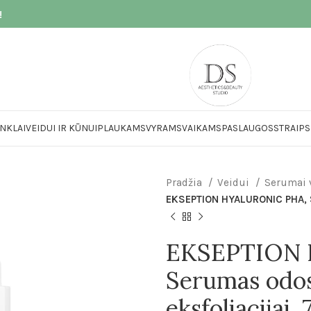
!
NKLAI
VEIDUI IR KŪNUI
PLAUKAMS
VYRAMS
VAIKAMS
PASLAUGOS
STRAIPS
Pradžia
Veidui
Serumai 
EKSEPTION HYALURONIC PHA, Se
EKSEPTION 
Serumas odos 
eksfoliacijai,