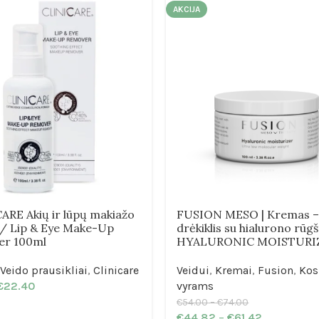
AKCIJA
ARE Akių ir lūpų makiažo
FUSION MESO | Kremas 
s / Lip & Eye Make-Up
drėkiklis su hialurono rūgš
er 100ml
HYALURONIC MOISTURI
Veido prausikliai
,
Clinicare
Veidui
,
Kremai
,
Fusion
,
Kos
€
22.40
vyrams
€
54.00
–
€
74.00
€
44.82
–
€
61.42