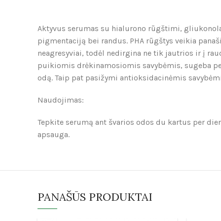
Aktyvus serumas su hialurono rūgštimi, gliukonola
pigmentaciją bei randus. PHA rūgštys veikia panašia
neagresyviai, todėl nedirgina ne tik jautrios ir į 
puikiomis drėkinamosiomis savybėmis, sugeba perkel
odą. Taip pat pasižymi antioksidacinėmis savybėmis
Naudojimas:
Tepkite serumą ant švarios odos du kartus per die
apsauga.
PANAŠŪS PRODUKTAI