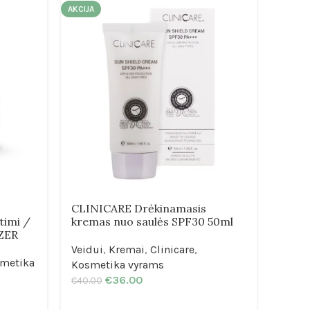
AKCIJA
AKCIJA
–
CLINICARE Drėkinamasis
timi /
kremas nuo saulės SPF30 50ml
FUSI
ZER
Aukš
Veidui
,
Kremai
,
Clinicare
,
diena
metika
Kosmetika vyrams
€
36.00
€
40.00
Veidu
Fusio