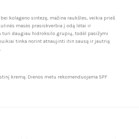
ei kolageno sintezę, mažina raukšles, veikia prieš
ulinės masės prasiskverbia į odą lėtai ir
HA turi daugiau hidroksilo grupių, todėl pasižymi
ai tinka norint atnaujinti itin sausą ir jautrią
.
įprastinį kremą. Dienos metu rekomenduojama SPF