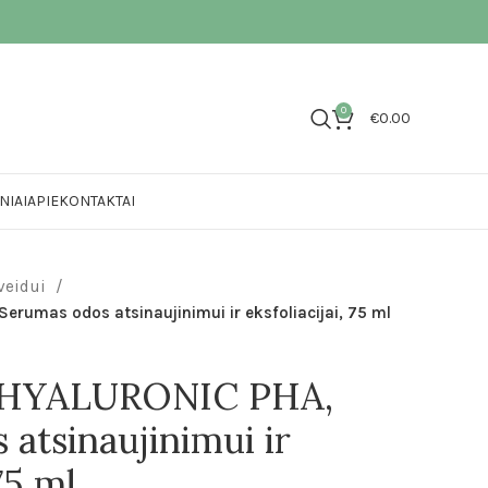
0
€
0.00
NIAI
APIE
KONTAKTAI
veidui
rumas odos atsinaujinimui ir eksfoliacijai, 75 ml
HYALURONIC PHA,
atsinaujinimui ir
 75 ml