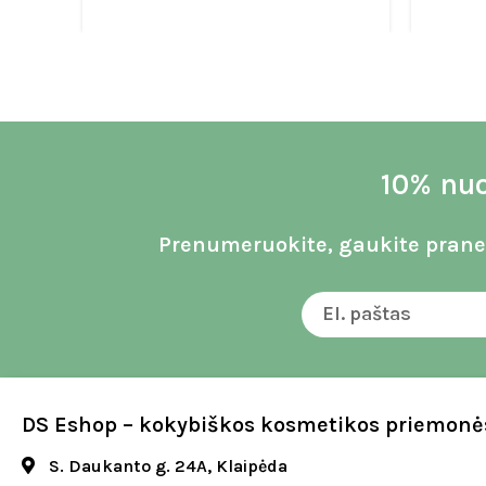
10% nuo
Prenumeruokite, gaukite praneš
DS Eshop – kokybiškos kosmetikos priemonės
S. Daukanto g. 24A, Klaipėda