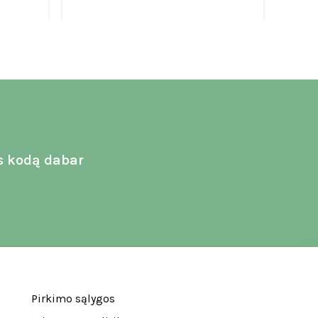
€
52.0
s kodą dabar
Pirkimo sąlygos