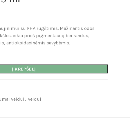
aujinimui su PHA rūgštimis. Mažinantis odos
kšles. eikia prieš pigmentaciją bei randus,
s, antioksidacinėmis savybėmis.
Į KREPŠELĮ
umai veidui
,
Veidui