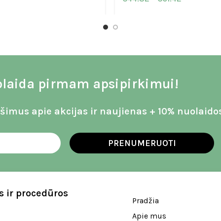
laida pirmam apsipirkimui!
imus apie akcijas ir naujienas + 10% nuolaido
PRENUMERUOTI
 ir procedūros
Pradžia
Apie mus