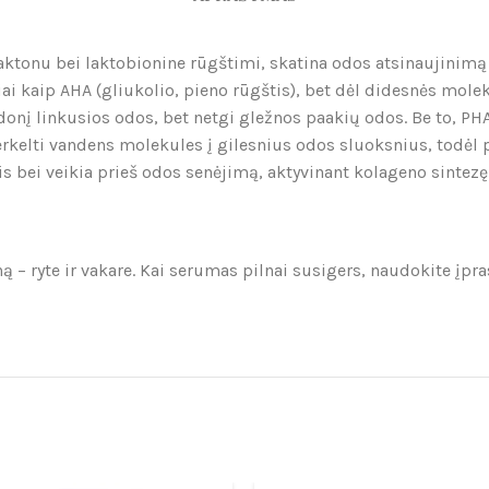
ktonu bei laktobionine rūgštimi, skatina odos atsinaujinimą b
i kaip AHA (gliukolio, pieno rūgštis), bet dėl didesnės molek
raudonį linkusios odos, bet netgi gležnos paakių odos. Be to, P
ti vandens molekules į gilesnius odos sluoksnius, todėl puiki
 bei veikia prieš odos senėjimą, aktyvinant kolageno sintezę
ną – ryte ir vakare. Kai serumas pilnai susigers, naudokite 