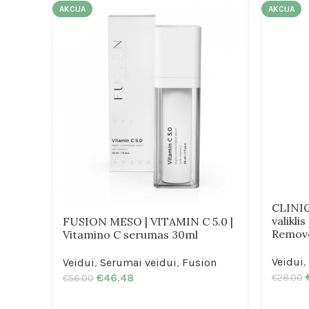
AKCIJA
AKCIJA
CLINIC
valikli
FUSION MESO | VITAMIN C 5.0 |
Remov
Vitamino C serumas 30ml
Veidui
,
Veidui
,
Serumai veidui
,
Fusion
€
46.48
€
28.00
€
56.00