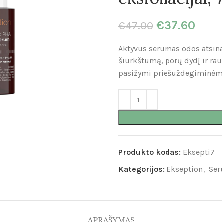
€
37.60
€
47.00
Aktyvus serumas odos atsin
šiurkštumą, porų dydį ir rau
pasižymi priešuždegiminėmi
Produkto kodas:
Eksepti7
Kategorijos:
Ekseption
,
Ser
APRAŠYMAS